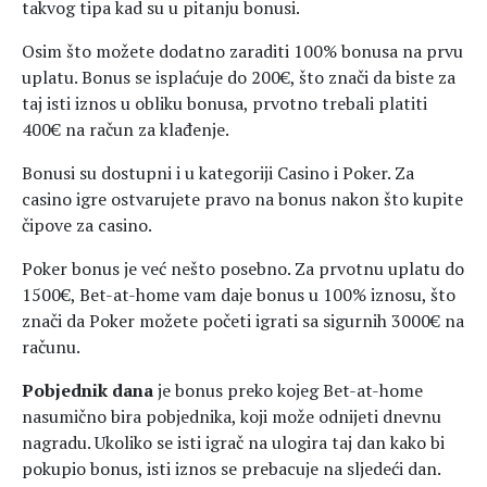
takvog tipa kad su u pitanju bonusi.
Osim što možete dodatno zaraditi 100% bonusa na prvu
uplatu. Bonus se isplaćuje do 200€, što znači da biste za
taj isti iznos u obliku bonusa, prvotno trebali platiti
400€ na račun za klađenje.
Bonusi su dostupni i u kategoriji Casino i Poker. Za
casino igre ostvarujete pravo na bonus nakon što kupite
čipove za casino.
Poker bonus je već nešto posebno. Za prvotnu uplatu do
1500€, Bet-at-home vam daje bonus u 100% iznosu, što
znači da Poker možete početi igrati sa sigurnih 3000€ na
računu.
Pobjednik dana
je bonus preko kojeg Bet-at-home
nasumično bira pobjednika, koji može odnijeti dnevnu
nagradu. Ukoliko se isti igrač na ulogira taj dan kako bi
pokupio bonus, isti iznos se prebacuje na sljedeći dan.