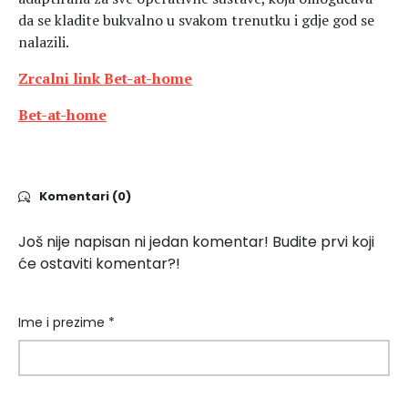
da se kladite bukvalno u svakom trenutku i gdje god se
nalazili.
Zrcalni link Bet-at-home
Bet-at-home
Komentari (0)
Još nije napisan ni jedan komentar! Budite prvi koji
će ostaviti komentar?!
Ime i prezime *