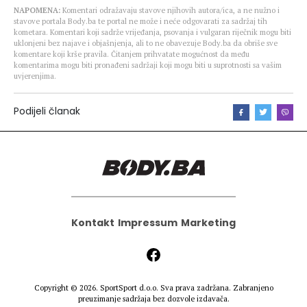
NAPOMENA:
Komentari odražavaju stavove njihovih autora/ica, a ne nužno i
stavove portala Body.ba te portal ne može i neće odgovarati za sadržaj tih
kometara. Komentari koji sadrže vrijeđanja, psovanja i vulgaran riječnik mogu biti
uklonjeni bez najave i objašnjenja, ali to ne obavezuje Body.ba da obriše sve
komentare koji krše pravila. Čitanjem prihvatate mogućnost da među
komentarima mogu biti pronađeni sadržaji koji mogu biti u suprotnosti sa vašim
uvjerenjima.
Podijeli članak
Kontakt
Impressum
Marketing
Copyright © 2026.
SportSport d.o.o.
Sva prava zadržana. Zabranjeno
preuzimanje sadržaja bez dozvole izdavača.