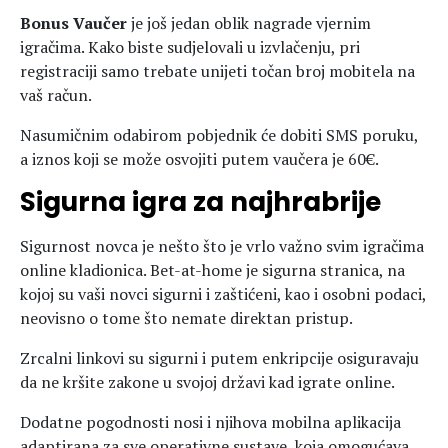
Bonus Vaučer
je još jedan oblik nagrade vjernim
igračima. Kako biste sudjelovali u izvlačenju, pri
registraciji samo trebate unijeti točan broj mobitela na
vaš račun.
Nasumičnim odabirom pobjednik će dobiti SMS poruku,
a iznos koji se može osvojiti putem vaučera je 60€.
Sigurna igra za najhrabrije
Sigurnost novca je nešto što je vrlo važno svim igračima
online kladionica. Bet-at-home je sigurna stranica, na
kojoj su vaši novci sigurni i zaštićeni, kao i osobni podaci,
neovisno o tome što nemate direktan pristup.
Zrcalni linkovi su sigurni i putem enkripcije osiguravaju
da ne kršite zakone u svojoj državi kad igrate online.
Dodatne pogodnosti nosi i njihova mobilna aplikacija
adaptirana za sve operativne sustave, koja omogućava