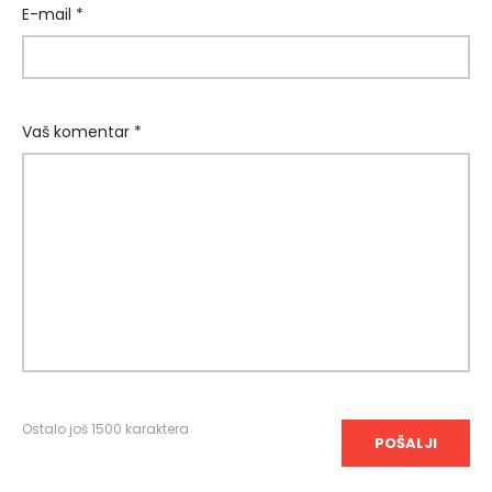
E-mail *
Vaš komentar *
Ostalo još
1500
karaktera
POŠALJI