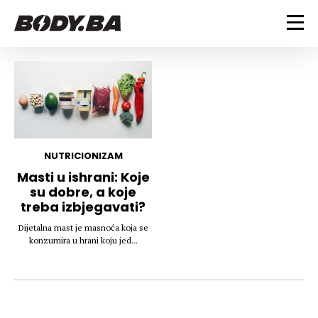
FITNESS
Vježbanje
BODYBUILDING
Mršanje
Discipline
Trening i vježbe
ISHRANA
Indoor & Outdoor
Takmičarski bodybuilding
NUTRICIONIZAM
Savjeti
Dijete
Masti u ishrani: Koje
ZDRAVLJE
su dobre, a koje
Ostalo
Nutricionizam
treba izbjegavati?
Recepti
Um i tijelo
LIFESTYLE
Dijetalna mast je masnoća koja se
Suplementi
Povrede i bolesti
konzumira u hrani koju jed...
Tablica kalorija
Lifestyle
Bodybuilding
VODA
Trudnice
Fitness
Ishrana
MAGAZIN
Zdravlje