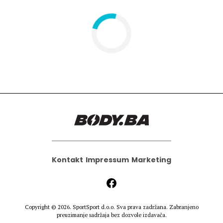
Hedonizam
Njega nje
KALORIJE
Njega njega
Šminka
Tehnologija
Kontakt
Impressum
Marketing
Copyright © 2026.
SportSport d.o.o.
Sva prava zadržana. Zabranjeno
preuzimanje sadržaja bez dozvole izdavača.