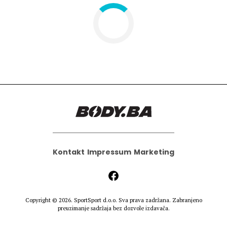
Hedonizam
Njega nje
KALORIJE
Njega njega
Šminka
Tehnologija
Kontakt
Impressum
Marketing
Copyright © 2026.
SportSport d.o.o.
Sva prava zadržana. Zabranjeno
preuzimanje sadržaja bez dozvole izdavača.