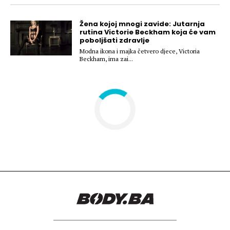
Hedonizam
Njega nje
KALORIJE
Žena kojoj mnogi zavide: Jutarnja
Njega njega
rutina Victorie Beckham koja će vam
Šminka
poboljšati zdravlje
Modna ikona i majka četvero djece, Victoria
Tehnologija
Beckham, ima zai...