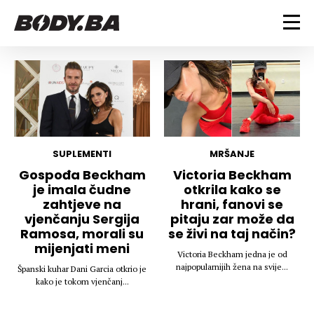
FITNESS
Vježbanje
BODYBUILDING
Mršanje
Discipline
Trening i vježbe
ISHRANA
Indoor & Outdoor
Takmičarski bodybuilding
SUPLEMENTI
MRŠANJE
Savjeti
Dijete
Gospođa Beckham
Victoria Beckham
ZDRAVLJE
je imala čudne
otkrila kako se
Ostalo
Nutricionizam
zahtjeve na
hrani, fanovi se
Recepti
Um i tijelo
vjenčanju Sergija
pitaju zar može da
LIFESTYLE
Suplementi
Povrede i bolesti
Ramosa, morali su
se živi na taj način?
mijenjati meni
Tablica kalorija
Lifestyle
Bodybuilding
Victoria Beckham jedna je od
VODA
najpopularnijih žena na svije...
Trudnice
Fitness
Španski kuhar Dani Garcia otkrio je
kako je tokom vjenčanj...
Ishrana
MAGAZIN
Zdravlje