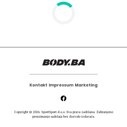
Hedonizam
Njega nje
KALORIJE
Njega njega
Šminka
Tehnologija
Kontakt
Impressum
Marketing
Copyright © 2026.
SportSport d.o.o.
Sva prava zadržana. Zabranjeno
preuzimanje sadržaja bez dozvole izdavača.