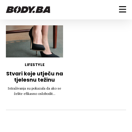
FITNESS
Vježbanje
BODYBUILDING
Mršanje
Discipline
Trening i vježbe
ISHRANA
Indoor & Outdoor
Takmičarski bodybuilding
LIFESTYLE
Savjeti
Dijete
Stvari koje utječu na
ZDRAVLJE
tjelesnu težinu
Ostalo
Nutricionizam
Recepti
Um i tijelo
Istraživanja su pokazala da ako se
LIFESTYLE
želite efikasno oslobodit...
Suplementi
Povrede i bolesti
Tablica kalorija
Lifestyle
Bodybuilding
VODA
Trudnice
Fitness
Ishrana
MAGAZIN
Zdravlje