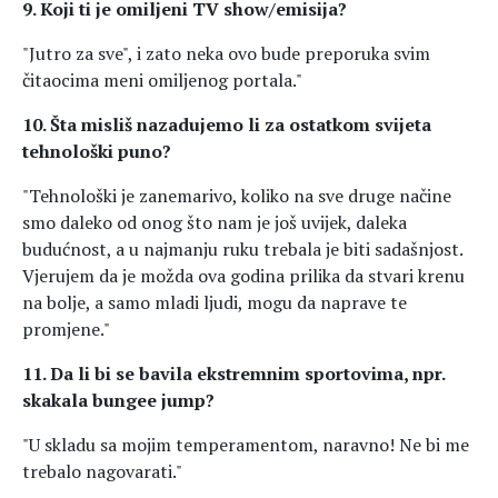
9. Koji ti je omiljeni TV show/emisija?
"Jutro za sve", i zato neka ovo bude preporuka svim
čitaocima meni omiljenog portala."
10. Šta misliš nazadujemo li za ostatkom svijeta
tehnološki puno?
"Tehnološki je zanemarivo, koliko na sve druge načine
smo daleko od onog što nam je još uvijek, daleka
budućnost, a u najmanju ruku trebala je biti sadašnjost.
Vjerujem da je možda ova godina prilika da stvari krenu
na bolje, a samo mladi ljudi, mogu da naprave te
promjene."
11. Da li bi se bavila ekstremnim sportovima, npr.
skakala bungee jump?
"U skladu sa mojim temperamentom, naravno! Ne bi me
trebalo nagovarati."