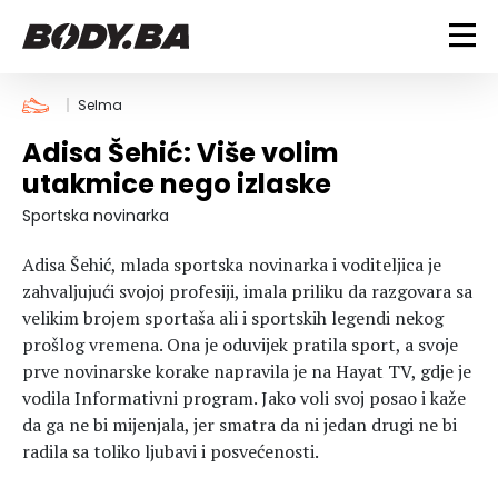
FITNESS
Selma
Adisa Šehić: Više volim
Vježbanje
BODYBUILDING
utakmice nego izlaske
Mršanje
Discipline
Trening i vježbe
Sportska novinarka
ISHRANA
Indoor & Outdoor
Takmičarski bodybuilding
Adisa Šehić, mlada sportska novinarka i voditeljica je
Savjeti
Dijete
ZDRAVLJE
zahvaljujući svojoj profesiji, imala priliku da razgovara sa
Ostalo
Nutricionizam
velikim brojem sportaša ali i sportskih legendi nekog
Recepti
Um i tijelo
prošlog vremena. Ona je oduvijek pratila sport, a svoje
LIFESTYLE
Suplementi
Povrede i bolesti
prve novinarske korake napravila je na Hayat TV, gdje je
vodila Informativni program. Jako voli svoj posao i kaže
Tablica kalorija
Lifestyle
Bodybuilding
VODA
da ga ne bi mijenjala, jer smatra da ni jedan drugi ne bi
Trudnice
Fitness
radila sa toliko ljubavi i posvećenosti.
Ishrana
MAGAZIN
Zdravlje