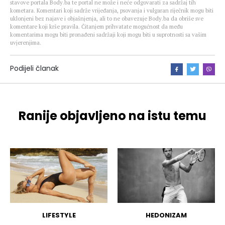
stavove portala Body.ba te portal ne može i neće odgovarati za sadržaj tih
kometara. Komentari koji sadrže vrijeđanja, psovanja i vulgaran riječnik mogu biti
uklonjeni bez najave i objašnjenja, ali to ne obavezuje Body.ba da obriše sve
komentare koji krše pravila. Čitanjem prihvatate mogućnost da među
komentarima mogu biti pronađeni sadržaji koji mogu biti u suprotnosti sa vašim
uvjerenjima.
Podijeli članak
Ranije objavljeno na istu temu
LIFESTYLE
HEDONIZAM