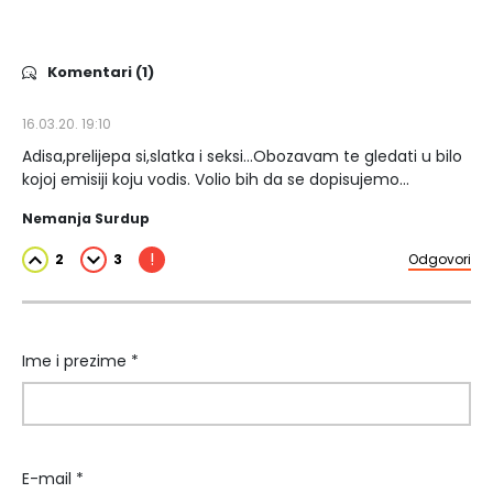
Komentari (1)
16.03.20. 19:10
Adisa,prelijepa si,slatka i seksi...Obozavam te gledati u bilo
kojoj emisiji koju vodis. Volio bih da se dopisujemo...
Nemanja Surdup
!
2
3
Odgovori
Ime i prezime *
E-mail *