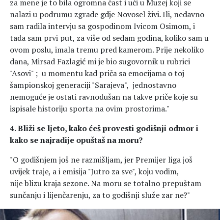
za mene je to bila ogromna čast i ući u Muzej koji se
nalazi u podrumu zgrade gdje Novosel živi. Ili, nedavno
sam radila intervju sa gospodinom Ivicom Osimom, i
tada sam prvi put, za više od sedam godina, koliko sam u
ovom poslu, imala tremu pred kamerom. Prije nekoliko
dana, Mirsad Fazlagić mi je bio sugovornik u rubrici
"Asovi" ; u momentu kad priča sa emocijama o toj
šampionskoj generaciji "Sarajeva", jednostavno
nemoguće je ostati ravnodušan na takve priče koje su
ispisale historiju sporta na ovim prostorima."
4. Bliži se ljeto, kako ćeš provesti godišnji odmor i
kako se najradije opuštaš na moru?
"O godišnjem još ne razmišljam, jer Premijer liga još
uvijek traje, a i emisija "Jutro za sve", koju vodim,
nije blizu kraja sezone. Na moru se totalno prepuštam
sunčanju i lijenčarenju, za to godišnji služe zar ne?"