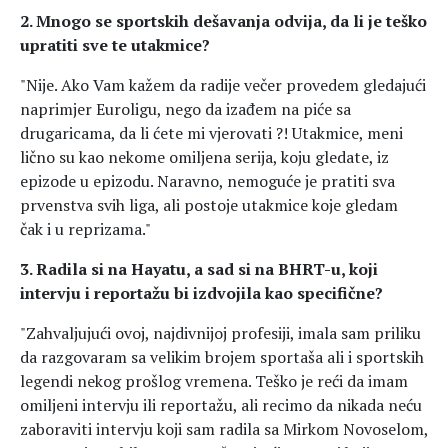
2. Mnogo se sportskih dešavanja odvija, da li je teško
upratiti sve te utakmice?
"Nije. Ako Vam kažem da radije večer provedem gledajući
naprimjer Euroligu, nego da izađem na piće sa
drugaricama, da li ćete mi vjerovati ?! Utakmice, meni
lično su kao nekome omiljena serija, koju gledate, iz
epizode u epizodu. Naravno, nemoguće je pratiti sva
prvenstva svih liga, ali postoje utakmice koje gledam
čak i u reprizama."
3. Radila si na Hayatu, a sad si na BHRT-u, koji
intervju i reportažu bi izdvojila kao specifične?
"Zahvaljujući ovoj, najdivnijoj profesiji, imala sam priliku
da razgovaram sa velikim brojem sportaša ali i sportskih
legendi nekog prošlog vremena. Teško je reći da imam
omiljeni intervju ili reportažu, ali recimo da nikada neću
zaboraviti intervju koji sam radila sa Mirkom Novoselom,