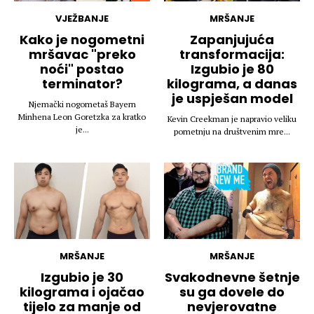
VJEŽBANJE
MRŠANJE
Kako je nogometni
Zapanjujuća
mršavac "preko
transformacija:
noći" postao
Izgubio je 80
terminator?
kilograma, a danas
je uspješan model
Njemački nogometaš Bayern
Minhena Leon Goretzka za kratko
Kevin Creekman je napravio veliku
je...
pometnju na društvenim mre...
MRŠANJE
MRŠANJE
Izgubio je 30
Svakodnevne šetnje
kilograma i ojačao
su ga dovele do
tijelo za manje od
nevjerovatne