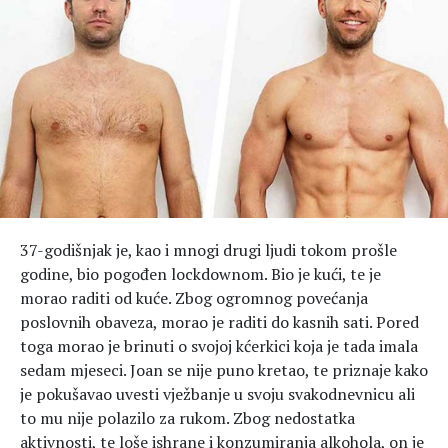
Hedonizam
Njega nje
KALORIJE
Njega njega
Šminka
Tehnologija
37-godišnjak je, kao i mnogi drugi ljudi tokom prošle
godine, bio pogođen lockdownom. Bio je kući, te je
morao raditi od kuće. Zbog ogromnog povećanja
poslovnih obaveza, morao je raditi do kasnih sati. Pored
toga morao je brinuti o svojoj kćerkici koja je tada imala
sedam mjeseci. Joan se nije puno kretao, te priznaje kako
je pokušavao uvesti vježbanje u svoju svakodnevnicu ali
to mu nije polazilo za rukom. Zbog nedostatka
aktivnosti, te loše ishrane i konzumiranja alkohola, on je