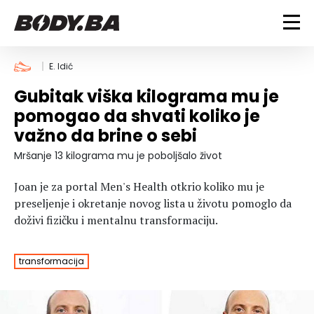
FITNESS
E. Idić
Gubitak viška kilograma mu je
Vježbanje
BODYBUILDING
pomogao da shvati koliko je
Mršanje
važno da brine o sebi
Discipline
Trening i vježbe
ISHRANA
Indoor & Outdoor
Takmičarski bodybuilding
Mršanje 13 kilograma mu je poboljšalo život
Savjeti
Dijete
ZDRAVLJE
Joan je za portal Men's Health otkrio koliko mu je
Ostalo
Nutricionizam
preseljenje i okretanje novog lista u životu pomoglo da
Recepti
Um i tijelo
doživi fizičku i mentalnu transformaciju.
LIFESTYLE
Suplementi
Povrede i bolesti
Tablica kalorija
Lifestyle
Bodybuilding
VODA
transformacija
Trudnice
Fitness
Ishrana
MAGAZIN
Zdravlje