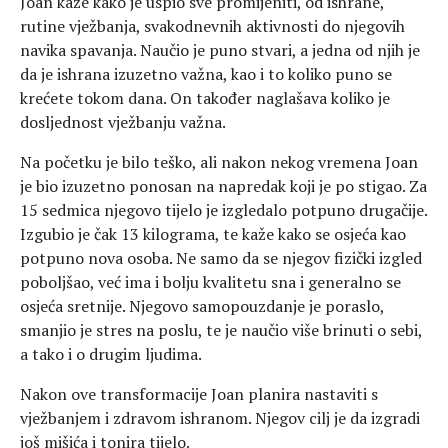
Joan kaže kako je uspio sve promijeniti, od ishrane,
rutine vježbanja, svakodnevnih aktivnosti do njegovih
navika spavanja. Naučio je puno stvari, a jedna od njih je
da je ishrana izuzetno važna, kao i to koliko puno se
krećete tokom dana. On također naglašava koliko je
dosljednost vježbanju važna.
Na početku je bilo teško, ali nakon nekog vremena Joan
je bio izuzetno ponosan na napredak koji je po stigao. Za
15 sedmica njegovo tijelo je izgledalo potpuno drugačije.
Izgubio je čak 13 kilograma, te kaže kako se osjeća kao
potpuno nova osoba. Ne samo da se njegov fizički izgled
poboljšao, već ima i bolju kvalitetu sna i generalno se
osjeća sretnije. Njegovo samopouzdanje je poraslo,
smanjio je stres na poslu, te je naučio više brinuti o sebi,
a tako i o drugim ljudima.
Nakon ove transformacije Joan planira nastaviti s
vježbanjem i zdravom ishranom. Njegov cilj je da izgradi
još mišića i tonira tijelo.