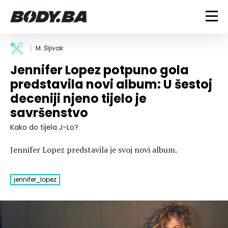
FITNESS
M. Šljivak
Jennifer Lopez potpuno gola
Vježbanje
BODYBUILDING
predstavila novi album: U šestoj
Mršanje
deceniji njeno tijelo je
Discipline
Trening i vježbe
ISHRANA
savršenstvo
Indoor & Outdoor
Takmičarski bodybuilding
Savjeti
Dijete
Kako do tijela J-Lo?
ZDRAVLJE
Ostalo
Nutricionizam
Jennifer Lopez predstavila je svoj novi album.
Recepti
Um i tijelo
LIFESTYLE
Suplementi
Povrede i bolesti
jennifer_lopez
Tablica kalorija
Lifestyle
Bodybuilding
VODA
Trudnice
Fitness
Ishrana
MAGAZIN
Zdravlje