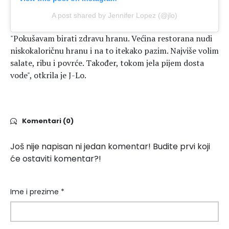
A post shared by Jennifer Lopez (@jlo)
"Pokušavam birati zdravu hranu. Većina restorana nudi
niskokaloričnu hranu i na to itekako pazim. Najviše volim
salate, ribu i povrće. Također, tokom jela pijem dosta
vode", otkrila je J-Lo.
Komentari (0)
Još nije napisan ni jedan komentar! Budite prvi koji
će ostaviti komentar?!
Ime i prezime *