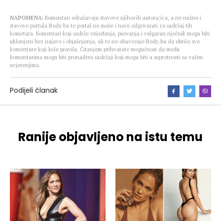
NAPOMENA:
Komentari odražavaju stavove njihovih autora/ica, a ne nužno i
stavove portala Body.ba te portal ne može i neće odgovarati za sadržaj tih
kometara. Komentari koji sadrže vrijeđanja, psovanja i vulgaran riječnik mogu biti
uklonjeni bez najave i objašnjenja, ali to ne obavezuje Body.ba da obriše sve
komentare koji krše pravila. Čitanjem prihvatate mogućnost da među
komentarima mogu biti pronađeni sadržaji koji mogu biti u suprotnosti sa vašim
uvjerenjima.
Podijeli članak
Ranije objavljeno na istu temu