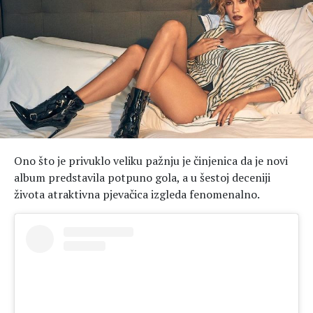
Hedonizam
Njega nje
KALORIJE
Njega njega
Šminka
Tehnologija
Ono što je privuklo veliku pažnju je činjenica da je novi
album predstavila potpuno gola, a u šestoj deceniji
života atraktivna pjevačica izgleda fenomenalno.