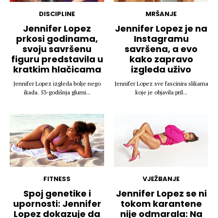
DISCIPLINE
MRŠANJE
Jennifer Lopez
Jennifer Lopez je na
prkosi godinama,
Instagramu
svoju savršenu
savršena, a evo
figuru predstavila u
kako zapravo
kratkim hlačicama
izgleda uživo
Jennifer Lopez izgleda bolje nego
Jennifer Lopez sve fascinira slikama
ikada. 53-godišnja glumi...
koje je objavila pril...
FITNESS
VJEŽBANJE
Spoj genetike i
Jennifer Lopez se ni
upornosti: Jennifer
tokom karantene
Lopez dokazuje da
nije odmarala: Na