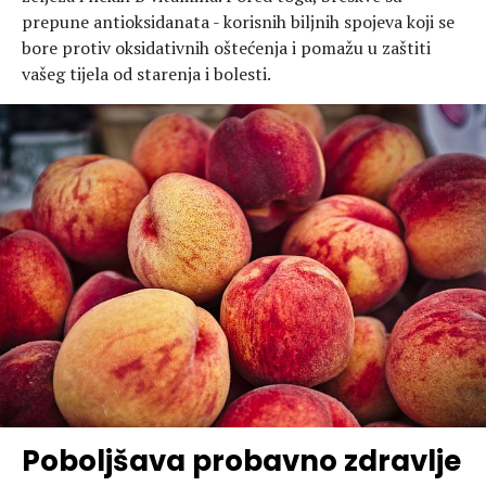
prepune antioksidanata - korisnih biljnih spojeva koji se
bore protiv oksidativnih oštećenja i pomažu u zaštiti
vašeg tijela od starenja i bolesti.
Poboljšava probavno zdravlje