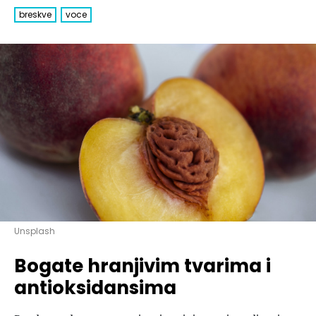
Hedonizam
Njega nje
breskve
voce
KALORIJE
Njega njega
Šminka
Tehnologija
Unsplash
Bogate hranjivim tvarima i
antioksidansima