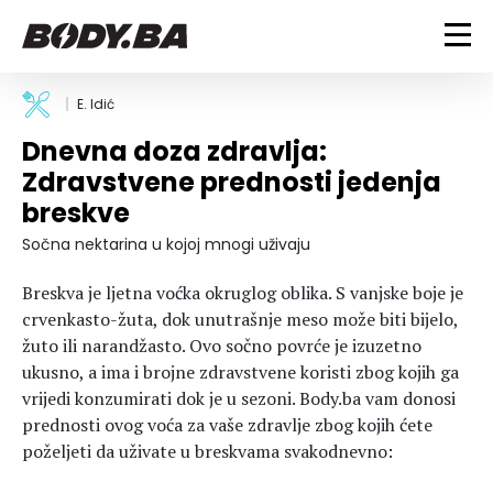
FITNESS
E. Idić
Dnevna doza zdravlja:
Vježbanje
BODYBUILDING
Zdravstvene prednosti jedenja
Mršanje
breskve
Discipline
Trening i vježbe
ISHRANA
Indoor & Outdoor
Takmičarski bodybuilding
Sočna nektarina u kojoj mnogi uživaju
Savjeti
Dijete
ZDRAVLJE
Breskva je ljetna voćka okruglog oblika. S vanjske boje je
Ostalo
Nutricionizam
crvenkasto-žuta, dok unutrašnje meso može biti bijelo,
Recepti
Um i tijelo
žuto ili narandžasto. Ovo sočno povrće je izuzetno
LIFESTYLE
Suplementi
Povrede i bolesti
ukusno, a ima i brojne zdravstvene koristi zbog kojih ga
Tablica kalorija
Lifestyle
Bodybuilding
vrijedi konzumirati dok je u sezoni. Body.ba vam donosi
VODA
prednosti ovog voća za vaše zdravlje zbog kojih ćete
Trudnice
Fitness
poželjeti da uživate u breskvama svakodnevno:
Ishrana
MAGAZIN
Zdravlje