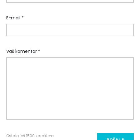
E-mail *
Vaš komentar *
Ostalo još
1500
karaktera
POŠALJI