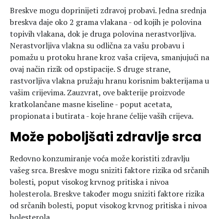
Breskve mogu doprinijeti zdravoj probavi. Jedna srednja
breskva daje oko 2 grama vlakana - od kojih je polovina
topivih vlakana, dok je druga polovina nerastvorljiva.
Nerastvorljiva vlakna su odlična za vašu probavu i
pomažu u protoku hrane kroz vaša crijeva, smanjujući na
ovaj način rizik od opstipacije. S druge strane,
rastvorljiva vlakna pružaju hranu korisnim bakterijama u
vašim crijevima. Zauzvrat, ove bakterije proizvode
kratkolančane masne kiseline - poput acetata,
propionata i butirata - koje hrane ćelije vaših crijeva.
Može poboljšati zdravlje srca
Redovno konzumiranje voća može koristiti zdravlju
vašeg srca. Breskve mogu sniziti faktore rizika od srčanih
bolesti, poput visokog krvnog pritiska i nivoa
holesterola. Breskve također mogu sniziti faktore rizika
od srčanih bolesti, poput visokog krvnog pritiska i nivoa
holesterola.