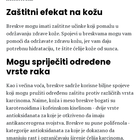
Zaštitni efekat na kožu
Breskve mogu imati zaštitne učinke koji pomažu u
održavanju zdrave kože. Spojevi u breskvama mogu vam
pomoći da održavate zdravu kožu, jer vam daju
potrebnu hidrataciju, te štite ćelije kože od sunca.
Mogu spriječiti određene
vrste raka
Kao i većina voća, breskve sadrže korisne biljne spojeve
koji mogu pružiti određenu zaštitu protiv različitih vrsta
karcinoma. Naime, koža i meso breskve bogati su
karotenoidima i kofeinskom kiselinom - dvije vrste
antioksidanata za koje je otkriveno da imaju
antikancerogena svojstva. Breskve su pune polifenola -
kategorije antioksidanata za koje je dokazano da
smanjuju rast i ograničavaju širenje ćelija karcinoma.