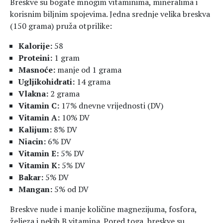
Breskve su bogate mnogim vitaminima, mineralima i
korisnim biljnim spojevima. Jedna srednje velika breskva
(150 grama) pruža otprilike:
Kalorije:
58
Proteini:
1 gram
Masnoće:
manje od 1 grama
Ugljikohidrati:
14 grama
Vlakna:
2 grama
Vitamin C:
17% dnevne vrijednosti (DV)
Vitamin A:
10% DV
Kalijum:
8% DV
Niacin:
6% DV
Vitamin E:
5% DV
Vitamin K:
5% DV
Bakar:
5% DV
Mangan:
5% od DV
Breskve nude i manje količine magnezijuma, fosfora,
željeza i nekih B vitamina. Pored toga, breskve su