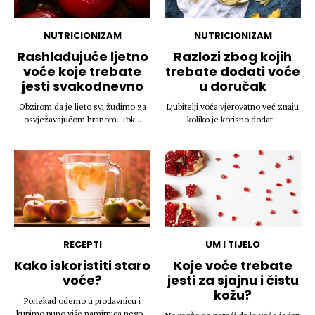
NUTRICIONIZAM
NUTRICIONIZAM
Rashlađujuće ljetno
Razlozi zbog kojih
voće koje trebate
trebate dodati voće
jesti svakodnevno
u doručak
Obzirom da je ljeto svi žudimo za
Ljubitelji voća vjerovatno već znaju
osvježavajućom hranom. Tok...
koliko je korisno dodat...
RECEPTI
UM I TIJELO
Kako iskoristiti staro
Koje voće trebate
voće?
jesti za sjajnu i čistu
kožu?
Ponekad odemo u prodavnicu i
kupimo puno više namirnica nego...