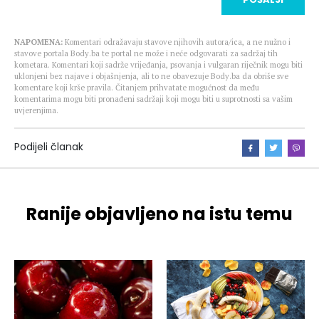
NAPOMENA:
Komentari odražavaju stavove njihovih autora/ica, a ne nužno i
stavove portala Body.ba te portal ne može i neće odgovarati za sadržaj tih
kometara. Komentari koji sadrže vrijeđanja, psovanja i vulgaran riječnik mogu biti
uklonjeni bez najave i objašnjenja, ali to ne obavezuje Body.ba da obriše sve
komentare koji krše pravila. Čitanjem prihvatate mogućnost da među
komentarima mogu biti pronađeni sadržaji koji mogu biti u suprotnosti sa vašim
uvjerenjima.
Podijeli članak
Ranije objavljeno na istu temu