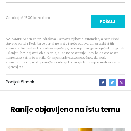
Ostalo još
1500
karaktera
POŠALJI
NAPOMENA:
Komentari odražavaju stavove njihovih autora/ica, a ne nužno i
stavove portala Body.ba te portal ne može i neće odgovarati za sadržaj tih
kometara. Komentari koji sadrže vrijeđanja, psovanja i vulgaran riječnik mogu biti
uklonjeni bez najave i objašnjenja, ali to ne obavezuje Body.ba da obriše sve
komentare koji krše pravila. Čitanjem prihvatate mogućnost da među
komentarima mogu biti pronađeni sadržaji koji mogu biti u suprotnosti sa vašim
uvjerenjima.
Podijeli članak
Ranije objavljeno na istu temu