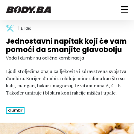
FITNESS
E. Idić
Jednostavni napitak koji će vam
Vježbanje
BODYBUILDING
pomoći da smanjite glavobolju
Mršanje
Discipline
Trening i vježbe
Voda i đumbir su odlična kombinacija
ISHRANA
Indoor & Outdoor
Takmičarski bodybuilding
Ljudi stoljećima znaju za ljekovita i zdravstvena svojstva
Savjeti
Dijete
ZDRAVLJE
đumbira. Korijen đumbira obiluje mineralima kao što su
Ostalo
Nutricionizam
kalij, mangan, bakar i magnezij, te vitaminima A, C i E.
Recepti
Um i tijelo
Također umiruje i blokira kontrakcije mišića i upale.
LIFESTYLE
Suplementi
Povrede i bolesti
Tablica kalorija
Lifestyle
Bodybuilding
djumbir
VODA
Trudnice
Fitness
Ishrana
MAGAZIN
Zdravlje