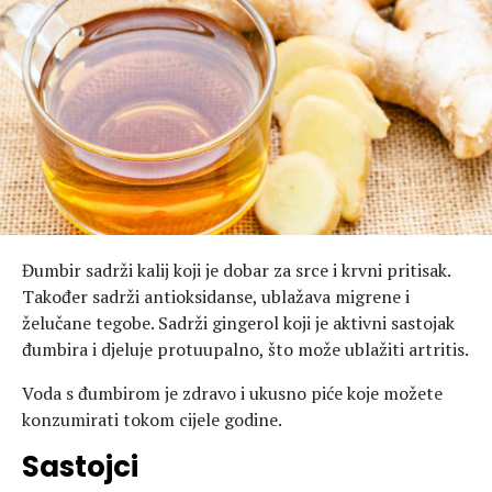
Hedonizam
Njega nje
KALORIJE
Njega njega
Šminka
Tehnologija
Đumbir sadrži kalij koji je dobar za srce i krvni pritisak.
Također sadrži antioksidanse, ublažava migrene i
želučane tegobe. Sadrži gingerol koji je aktivni sastojak
đumbira i djeluje protuupalno, što može ublažiti artritis.
Voda s đumbirom je zdravo i ukusno piće koje možete
konzumirati tokom cijele godine.
Sastojci