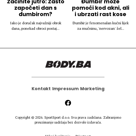
Začinite jutro: Zašto
Đumbir može
započeti dan s
pomoći kod akni, ali
đumbirom?
i ubrzati rast kose
Iako je doručak najvažniji obrok
Đumbir je fenomenalan kućni lijek
dana, ponekad obroci postaj...
za mučninu, 'nervozan' žel...
Kontakt
Impressum
Marketing
Copyright © 2026.
SportSport d.o.o.
Sva prava zadržana. Zabranjeno
preuzimanje sadržaja bez dozvole izdavača.