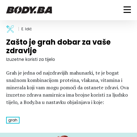
FITNESS
E. Idić
Zašto je grah dobar za vaše
Vježbanje
BODYBUILDING
zdravlje
Mršanje
Discipline
Trening i vježbe
Izuzetne koristi za tijelo
ISHRANA
Indoor & Outdoor
Takmičarski bodybuilding
Grah je jedna od najzdravijih mahunarki, te je bogat
Savjeti
Dijete
ZDRAVLJE
snažnom kombinacijom proteina, vlakana, vitamina i
Ostalo
Nutricionizam
minerala koji vam mogu pomoći da ostanete zdravi. Ova
Recepti
Um i tijelo
izuzetno zdrava namirnica ima brojne koristi za ljudsko
LIFESTYLE
Suplementi
Povrede i bolesti
tijelo, a Body.ba u nastavku objašnjava i koje:
Tablica kalorija
Lifestyle
Bodybuilding
VODA
Trudnice
Fitness
grah
Ishrana
MAGAZIN
Zdravlje