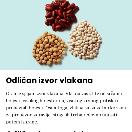
Hedonizam
Njega nje
KALORIJE
Njega njega
Šminka
Tehnologija
Odličan izvor vlakana
Grah je sjajan izvor vlakana. Vlakna vas štite od srčanih
bolesti, visokog holesterola, visokog krvnog pritiska i
probavnih bolesti. Osim toga, vlakna su izuzetno korisna
za probavno zdravlje, stoga ih treba redovno unositi
putem ishrane.