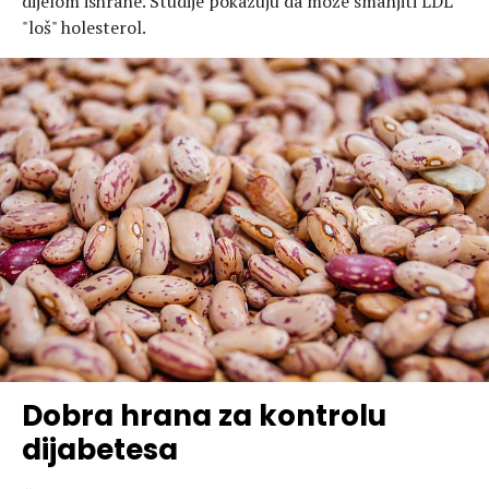
dijelom ishrane. Studije pokazuju da može smanjiti LDL
"loš" holesterol.
Dobra hrana za kontrolu
dijabetesa