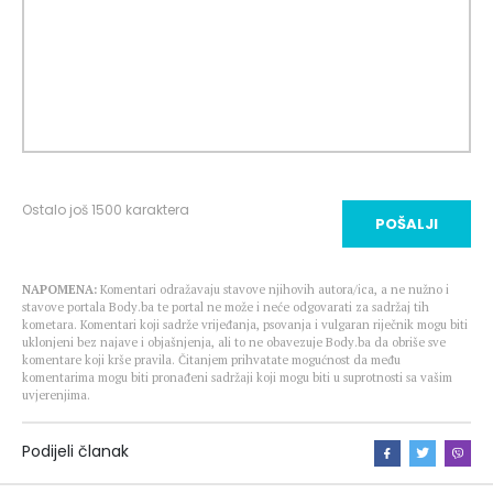
Ostalo još
1500
karaktera
POŠALJI
NAPOMENA:
Komentari odražavaju stavove njihovih autora/ica, a ne nužno i
stavove portala Body.ba te portal ne može i neće odgovarati za sadržaj tih
kometara. Komentari koji sadrže vrijeđanja, psovanja i vulgaran riječnik mogu biti
uklonjeni bez najave i objašnjenja, ali to ne obavezuje Body.ba da obriše sve
komentare koji krše pravila. Čitanjem prihvatate mogućnost da među
komentarima mogu biti pronađeni sadržaji koji mogu biti u suprotnosti sa vašim
uvjerenjima.
Podijeli članak