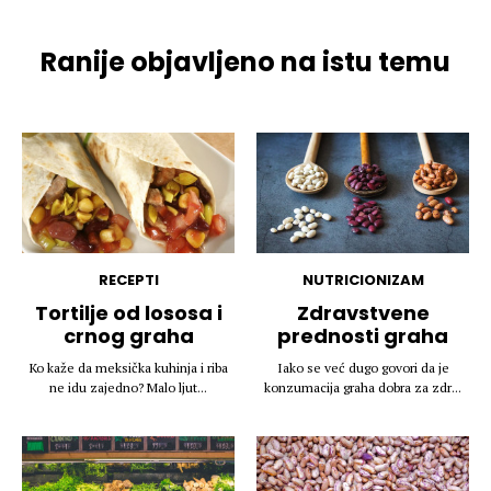
Ranije objavljeno na istu temu
RECEPTI
NUTRICIONIZAM
Tortilje od lososa i
Zdravstvene
crnog graha
prednosti graha
Ko kaže da meksička kuhinja i riba
Iako se već dugo govori da je
ne idu zajedno? Malo ljut...
konzumacija graha dobra za zdr...