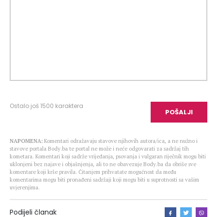
Ostalo još
1500
karaktera
POŠALJI
NAPOMENA:
Komentari odražavaju stavove njihovih autora/ica, a ne nužno i
stavove portala Body.ba te portal ne može i neće odgovarati za sadržaj tih
kometara. Komentari koji sadrže vrijeđanja, psovanja i vulgaran riječnik mogu biti
uklonjeni bez najave i objašnjenja, ali to ne obavezuje Body.ba da obriše sve
komentare koji krše pravila. Čitanjem prihvatate mogućnost da među
komentarima mogu biti pronađeni sadržaji koji mogu biti u suprotnosti sa vašim
uvjerenjima.
Podijeli članak