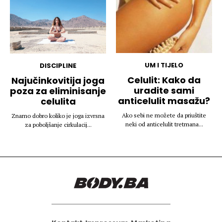
UM I TIJELO
DISCIPLINE
Celulit: Kako da
Najučinkovitija joga
uradite sami
poza za eliminisanje
anticelulit masažu?
celulita
Ako sebi ne možete da priuštite
Znamo dobro koliko je joga izvrsna
neki od anticelulit tretmana...
za poboljšanje cirkulacij...