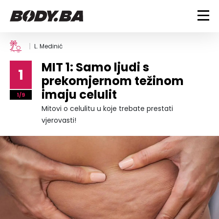
FITNESS
L. Medinić
MIT 1: Samo ljudi s
Vježbanje
1
BODYBUILDING
prekomjernom težinom
Mršanje
imaju celulit
Discipline
Trening i vježbe
1/9
ISHRANA
Indoor & Outdoor
Takmičarski bodybuilding
Mitovi o celulitu u koje trebate prestati
Savjeti
Dijete
vjerovasti!
ZDRAVLJE
Ostalo
Nutricionizam
Recepti
Um i tijelo
LIFESTYLE
Suplementi
Povrede i bolesti
Tablica kalorija
Lifestyle
Bodybuilding
VODA
Trudnice
Fitness
Ishrana
MAGAZIN
Zdravlje