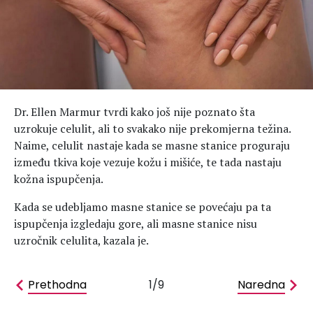
Hedonizam
Njega nje
KALORIJE
Njega njega
Šminka
Tehnologija
Dr. Ellen Marmur tvrdi kako još nije poznato šta
uzrokuje celulit, ali to svakako nije prekomjerna težina.
Naime, celulit nastaje kada se masne stanice proguraju
između tkiva koje vezuje kožu i mišiće, te tada nastaju
kožna ispupčenja.
Kada se udebljamo masne stanice se povećaju pa ta
ispupčenja izgledaju gore, ali masne stanice nisu
uzročnik celulita, kazala je.
Prethodna
1/9
Naredna