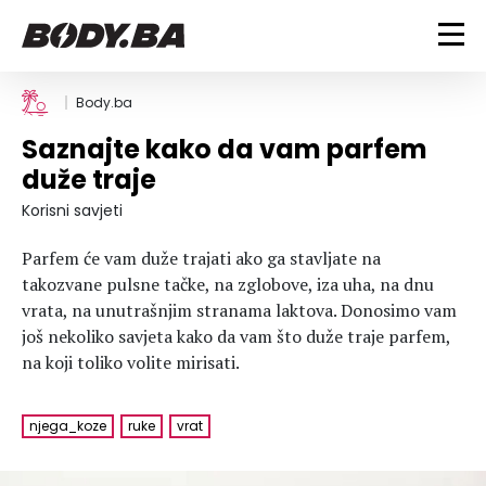
FITNESS
Body.ba
Saznajte kako da vam parfem
Vježbanje
BODYBUILDING
duže traje
Mršanje
Discipline
Trening i vježbe
Korisni savjeti
ISHRANA
Indoor & Outdoor
Takmičarski bodybuilding
Parfem će vam duže trajati ako ga stavljate na
Savjeti
Dijete
ZDRAVLJE
takozvane pulsne tačke, na zglobove, iza uha, na dnu
Ostalo
Nutricionizam
vrata, na unutrašnjim stranama laktova. Donosimo vam
Recepti
Um i tijelo
još nekoliko savjeta kako da vam što duže traje parfem,
LIFESTYLE
Suplementi
Povrede i bolesti
na koji toliko volite mirisati.
Tablica kalorija
Lifestyle
Bodybuilding
VODA
Trudnice
Fitness
njega_koze
ruke
vrat
Ishrana
MAGAZIN
Zdravlje