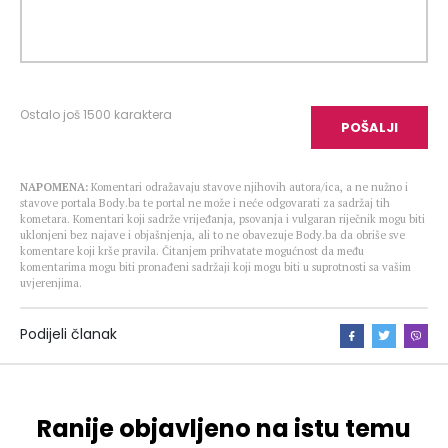
Ostalo još
1500
karaktera
POŠALJI
NAPOMENA:
Komentari odražavaju stavove njihovih autora/ica, a ne nužno i
stavove portala Body.ba te portal ne može i neće odgovarati za sadržaj tih
kometara. Komentari koji sadrže vrijeđanja, psovanja i vulgaran riječnik mogu biti
uklonjeni bez najave i objašnjenja, ali to ne obavezuje Body.ba da obriše sve
komentare koji krše pravila. Čitanjem prihvatate mogućnost da među
komentarima mogu biti pronađeni sadržaji koji mogu biti u suprotnosti sa vašim
uvjerenjima.
Podijeli članak
Ranije objavljeno na istu temu