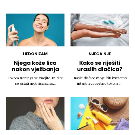
HEDONIZAM
NJEGA NJE
Njega kože lica
Kako se riješiti
nakon vježbanja
uraslih dlačica?
Tokom treninga se znojite, trudite
Urasle dlačice mogu biti izuzetno
se ostati motivisani, isp...
iritantne, posebno tokom l...