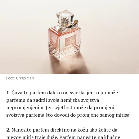
Hedonizam
Njega nje
KALORIJE
Njega njega
Šminka
Tehnologija
Foto: Unsplash
1.
Čuvajte parfem daleko od svjetla, jer to pomaže
parfemu da zadrži svoja hemijska svojstva
nepromjenjenim. Jer svjetlost može da promjeni
svojstva parfema što dovodi do promjene samog mirisa.
2.
Nanesite parfem direktno na kožu ako želite da
njegov miris traje duže. Parfem nanesite na ključne