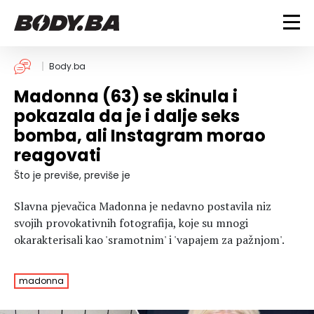
FITNESS
Body.ba
Madonna (63) se skinula i
Vježbanje
BODYBUILDING
pokazala da je i dalje seks
Mršanje
bomba, ali Instagram morao
Discipline
Trening i vježbe
ISHRANA
reagovati
Indoor & Outdoor
Takmičarski bodybuilding
Savjeti
Dijete
Što je previše, previše je
ZDRAVLJE
Ostalo
Nutricionizam
Slavna pjevačica Madonna je nedavno postavila niz
Recepti
Um i tijelo
LIFESTYLE
svojih provokativnih fotografija, koje su mnogi
Suplementi
Povrede i bolesti
okarakterisali kao 'sramotnim' i 'vapajem za pažnjom'.
Tablica kalorija
Lifestyle
Bodybuilding
VODA
Trudnice
Fitness
madonna
Ishrana
MAGAZIN
Zdravlje