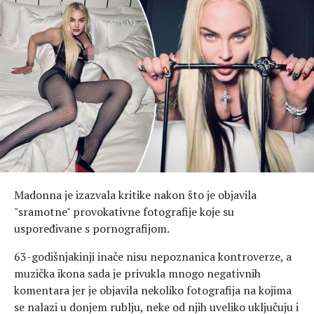
Hedonizam
Njega nje
KALORIJE
Njega njega
Šminka
Tehnologija
Madonna je izazvala kritike nakon što je objavila
"sramotne" provokativne fotografije koje su
uspoređivane s pornografijom.
63-godišnjakinji inače nisu nepoznanica kontroverze, a
muzička ikona sada je privukla mnogo negativnih
komentara jer je objavila nekoliko fotografija na kojima
se nalazi u donjem rublju, neke od njih uveliko uključuju i