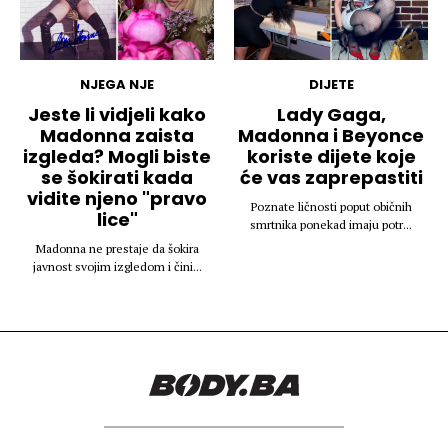
NJEGA NJE
DIJETE
Jeste li vidjeli kako
Lady Gaga,
Madonna zaista
Madonna i Beyonce
izgleda? Mogli biste
koriste dijete koje
se šokirati kada
će vas zaprepastiti
vidite njeno "pravo
Poznate ličnosti poput običnih
lice"
smrtnika ponekad imaju potr...
Madonna ne prestaje da šokira
javnost svojim izgledom i čini...