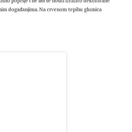
o poprsje i ne libi se nositi izrazito dekoltirane
enim događanjima. Na crvenom tepihu glumica