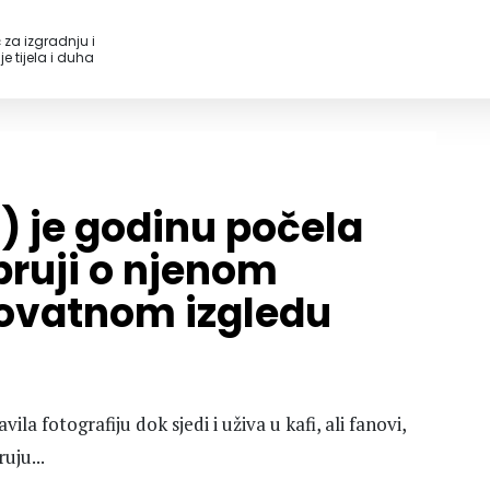
 za izgradnju i
e tijela i duha
 je godinu počela
 bruji o njenom
rovatnom izgledu
la fotografiju dok sjedi i uživa u kafi, ali fanovi,
uju...