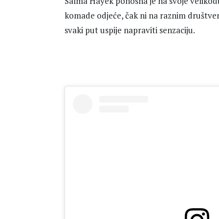
Salma Hayek ponosna je na svoje velikodušn
komade odjeće, čak ni na raznim društv
svaki put uspije napraviti senzaciju.