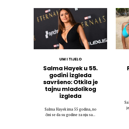
UM I TIJELO
Salma Hayek u 55.
godini izgleda
savršeno: Otkila je
tajnu mladolikog
izgleda
Sa
j
Salma Hayek ima 55 godina, no
čini se da su godine za nju sa...