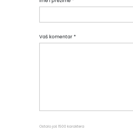
Ime i prezime *
Vaš komentar *
Ostalo još
1500
karaktera