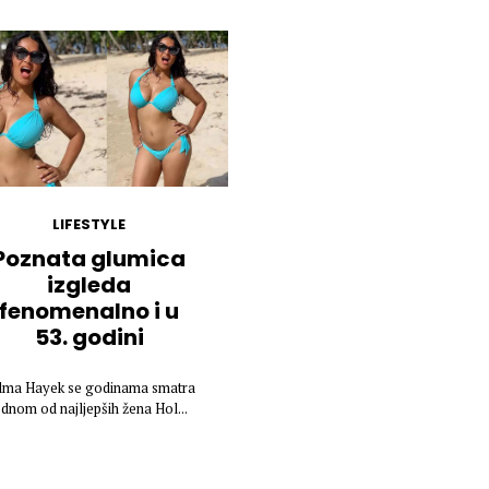
LIFESTYLE
Poznata glumica
izgleda
fenomenalno i u
53. godini
lma Hayek se godinama smatra
ednom od najljepših žena Hol...