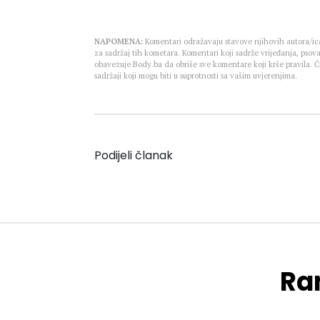
NAPOMENA:
Komentari odražavaju stavove njihovih autora/ica
za sadržaj tih kometara. Komentari koji sadrže vrijeđanja, psova
obavezuje Body.ba da obriše sve komentare koji krše pravila.
sadržaji koji mogu biti u suprotnosti sa vašim uvjerenjima.
Podijeli članak
Ran