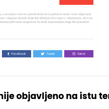
, a ne nužno i stavove portala Body.ba te portal ne može i neće odgovarati
nja i vulgaran riječnik mogu biti uklonjeni bez najave i objašnjenja, ali to ne
 Čitanjem prihvatate mogućnost da među komentarima mogu biti pronađeni
Facebook
Tweet
Send
ije objavljeno na istu 