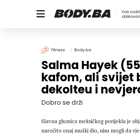
Vaš vodič
oblikovanj
Fitness
Body.ba
Salma Hayek (55)
kafom, ali svijet
dekolteu i nevje
Dobro se drži
Slavna glumica meksičkog porijekla je objavi
naročito onaj muški dio, nisu mogli da vjer