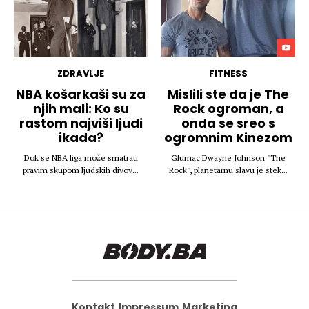
ZDRAVLJE
FITNESS
NBA košarkaši su za
Mislili ste da je The
njih mali: Ko su
Rock ogroman, a
rastom najviši ljudi
onda se sreo s
ikada?
ogromnim Kinezom
Dok se NBA liga može smatrati
Glumac Dwayne Johnson "The
pravim skupom ljudskih divov...
Rock", planetarnu slavu je stek...
Kontakt
Impressum
Marketing