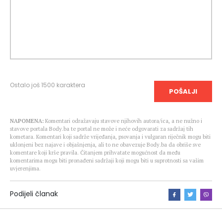
Ostalo još
1500
karaktera
POŠALJI
NAPOMENA:
Komentari odražavaju stavove njihovih autora/ica, a ne nužno i
stavove portala Body.ba te portal ne može i neće odgovarati za sadržaj tih
kometara. Komentari koji sadrže vrijeđanja, psovanja i vulgaran riječnik mogu biti
uklonjeni bez najave i objašnjenja, ali to ne obavezuje Body.ba da obriše sve
komentare koji krše pravila. Čitanjem prihvatate mogućnost da među
komentarima mogu biti pronađeni sadržaji koji mogu biti u suprotnosti sa vašim
uvjerenjima.
Podijeli članak