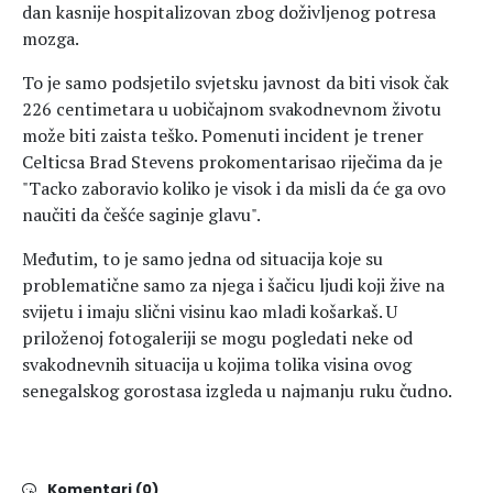
dan kasnije hospitalizovan zbog doživljenog potresa
mozga.
To je samo podsjetilo svjetsku javnost da biti visok čak
226 centimetara u uobičajnom svakodnevnom životu
može biti zaista teško. Pomenuti incident je trener
Celticsa Brad Stevens prokomentarisao riječima da je
"Tacko zaboravio koliko je visok i da misli da će ga ovo
naučiti da češće saginje glavu".
Međutim, to je samo jedna od situacija koje su
problematične samo za njega i šačicu ljudi koji žive na
svijetu i imaju slični visinu kao mladi košarkaš. U
priloženoj fotogaleriji se mogu pogledati neke od
svakodnevnih situacija u kojima tolika visina ovog
senegalskog gorostasa izgleda u najmanju ruku čudno.
Komentari (0)