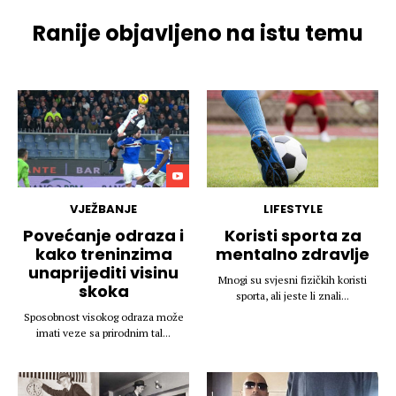
Ranije objavljeno na istu temu
VJEŽBANJE
LIFESTYLE
Povećanje odraza i
Koristi sporta za
kako treninzima
mentalno zdravlje
unaprijediti visinu
Mnogi su svjesni fizičkih koristi
skoka
sporta, ali jeste li znali...
Sposobnost visokog odraza može
imati veze sa prirodnim tal...