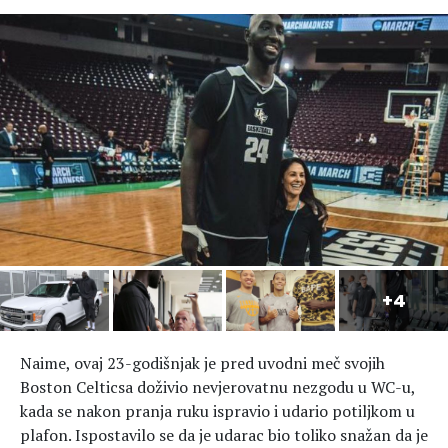
Hedonizam
Njega nje
KALORIJE
Njega njega
Šminka
Tehnologija
Naime, ovaj 23-godišnjak je pred uvodni meč svojih
Boston Celticsa doživio nevjerovatnu nezgodu u WC-u,
kada se nakon pranja ruku ispravio i udario potiljkom u
plafon. Ispostavilo se da je udarac bio toliko snažan da je