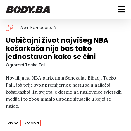
FITNESS
Alem Haznadarević
Uobičajni život najvišeg NBA
Vježbanje
BODYBUILDING
košarkaša nije baš tako
Mršanje
jednostavan kako se čini
Discipline
Trening i vježbe
ISHRANA
Indoor & Outdoor
Takmičarski bodybuilding
Ogromni Tacko Fall
Savjeti
Dijete
ZDRAVLJE
Novajlija na NBA parketima Senegalac Elhadji Tacko
Ostalo
Nutricionizam
Fall, još prije svog premijernog nastupa u najjačoj
Recepti
Um i tijelo
košarkaškoj ligi svijeta je dospio na naslovnice svjetskih
LIFESTYLE
Suplementi
Povrede i bolesti
medija i to zbog nimalo ugodne situacije u kojoj se
Tablica kalorija
Lifestyle
Bodybuilding
našao.
VODA
Trudnice
Fitness
Ishrana
visina
kosarka
MAGAZIN
Zdravlje