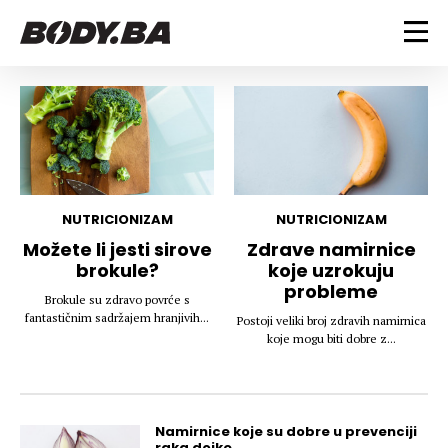
FITNESS
Vježbanje
BODYBUILDING
Mršanje
Discipline
Trening i vježbe
ISHRANA
Indoor & Outdoor
Takmičarski bodybuilding
NUTRICIONIZAM
NUTRICIONIZAM
Savjeti
Dijete
Možete li jesti sirove
Zdrave namirnice
ZDRAVLJE
brokule?
koje uzrokuju
Ostalo
Nutricionizam
probleme
Recepti
Um i tijelo
Brokule su zdravo povrće s
LIFESTYLE
fantastičnim sadržajem hranjivih...
Postoji veliki broj zdravih namirnica
Suplementi
Povrede i bolesti
koje mogu biti dobre z...
Tablica kalorija
Lifestyle
Bodybuilding
VODA
Trudnice
Fitness
Ishrana
MAGAZIN
Namirnice koje su dobre u prevenciji
Zdravlje
raka dojke