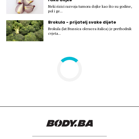
Hedonizam
Njega nje
Neki rizici razvoja tumora dojke kao što su godine,
KALORIJE
pol i ge...
Njega njega
Brokula - prijatelj svake dijete
Šminka
Brokula (lat Brassica oleracea italica) je prethodnik
Tehnologija
cvjeta...