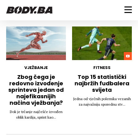
FITNESS
Vježbanje
BODYBUILDING
Mršanje
Discipline
Trening i vježbe
ISHRANA
Indoor & Outdoor
Takmičarski bodybuilding
FITNESS
VJEŽBANJE
Savjeti
Dijete
Top 15 statistički
Zbog čega je
ZDRAVLJE
najbržih fudbalera
redovno izvođenje
Ostalo
Nutricionizam
svijeta
sprinteva jedan od
Recepti
Um i tijelo
najefikasnijih
LIFESTYLE
Jedna od vječnih polemika vezanih
Suplementi
Povrede i bolesti
načina vježbanja?
za najvažniju sporednu stv...
Tablica kalorija
Lifestyle
Bodybuilding
Dok je trčanje najčešće izvođen
VODA
oblik kardija, sprint kao...
Trudnice
Fitness
Ishrana
MAGAZIN
Zdravlje