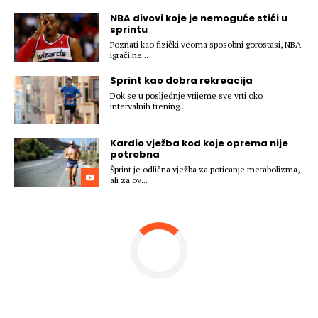
Hedonizam
Njega nje
NBA divovi koje je nemoguće stići u
KALORIJE
sprintu
Njega njega
Poznati kao fizički veoma sposobni gorostasi, NBA
Šminka
igrači ne...
Tehnologija
Sprint kao dobra rekreacija
Dok se u posljednje vrijeme sve vrti oko
intervalnih trening...
Kardio vježba kod koje oprema nije
potrebna
Šprint je odlična vježba za poticanje metabolizma,
ali za ov...