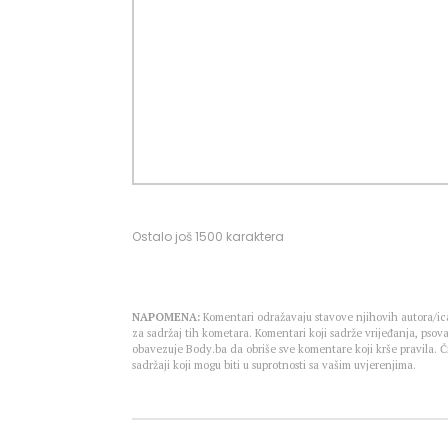
Ostalo još
1500
karaktera
NAPOMENA:
Komentari odražavaju stavove njihovih autora/ica
za sadržaj tih kometara. Komentari koji sadrže vrijeđanja, psova
obavezuje Body.ba da obriše sve komentare koji krše pravila.
sadržaji koji mogu biti u suprotnosti sa vašim uvjerenjima.