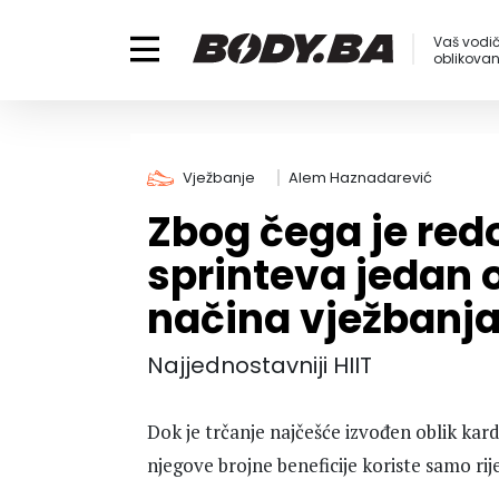
Vaš vodič
oblikovanj
Vježbanje
Alem Haznadarević
Zbog čega je red
sprinteva jedan o
načina vježbanj
Najjednostavniji HIIT
Dok je trčanje najčešće izvođen oblik kardi
njegove brojne beneficije koriste samo rije