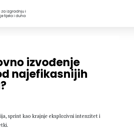
 za izgradnju i
e tijela i duha
ovno izvođenje
d najefikasnijih
a?
ja, sprint kao krajnje eksplozivni intenzitet i
tki.