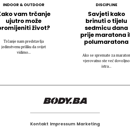
INDOOR & OUTDOOR
DISCIPLINE
Kako vam trčanje
Savjeti kako
ujutro može
brinuti o tijelu
promijeniti život?
sedmicu dana
prije maratona il
polumaratona
Trčanje nam predstavlja
jedinstvenu priliku da svijet
vidimo...
Ako se spremate za marato
vjerovatno ste već dovoljno
istra...
Kontakt
Impressum
Marketing