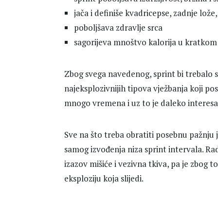
jača i definiše kvadricepse, zadnje lože
poboljšava zdravlje srca
sagorijeva mnoštvo kalorija u kratk
Zbog svega navedenog, sprint bi trebalo s
najeksplozivnijih tipova vježbanja koji post
mnogo vremena i uz to je daleko interesan
Sve na što treba obratiti posebnu pažnju 
samog izvođenja niza sprint intervala. Rad
izazov mišiće i vezivna tkiva, pa je zbog 
eksploziju koja slijedi.