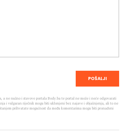
POŠALJI
, a ne nužno i stavove portala Body.ba te portal ne može i neće odgovarati
nja i vulgaran riječnik mogu biti uklonjeni bez najave i objašnjenja, ali to ne
 Čitanjem prihvatate mogućnost da među komentarima mogu biti pronađeni