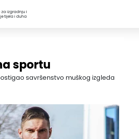
 za izgradnju i
e tijela i duha
ma sportu
 postigao savršenstvo muškog izgleda