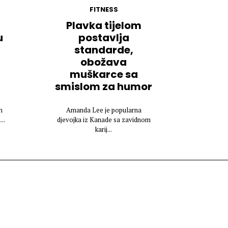
FITNESS
Plavka tijelom
u
postavlja
standarde,
obožava
muškarce sa
smislom za humor
n
Amanda Lee je popularna
..
djevojka iz Kanade sa zavidnom
karij...