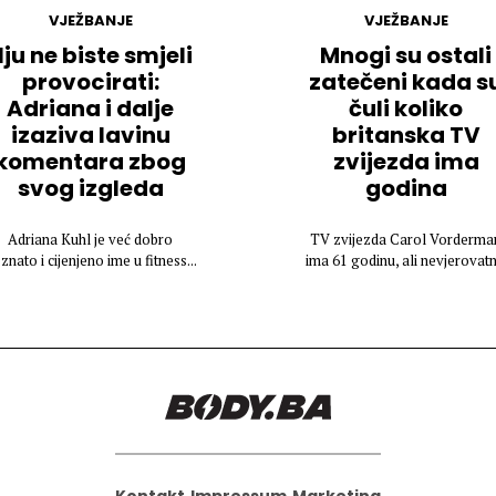
VJEŽBANJE
VJEŽBANJE
ju ne biste smjeli
Mnogi su ostali
provocirati:
zatečeni kada s
Adriana i dalje
čuli koliko
izaziva lavinu
britanska TV
komentara zbog
zvijezda ima
svog izgleda
godina
Adriana Kuhl je već dobro
TV zvijezda Carol Vorderma
znato i cijenjeno ime u fitness...
ima 61 godinu, ali nevjerovatn.
Kontakt
Impressum
Marketing