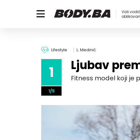
Vaš vodič
oblikovanj
Lifestyle
L. Medinić
Ljubav pre
1
Fitness model koji je
1/5