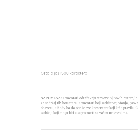
Ostalo još
1500
karaktera
NAPOMENA:
Komentari odražavaju stavove njihovih autora/ica
za sadržaj tih kometara. Komentari koji sadrže vrijeđanja, psova
obavezuje Body.ba da obriše sve komentare koji krše pravila.
sadržaji koji mogu biti u suprotnosti sa vašim uvjerenjima.