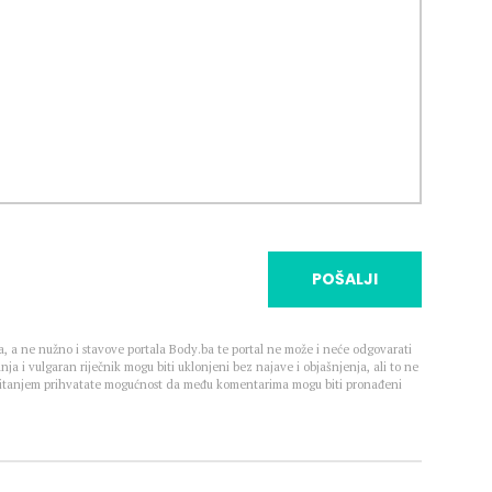
POŠALJI
, a ne nužno i stavove portala Body.ba te portal ne može i neće odgovarati
nja i vulgaran riječnik mogu biti uklonjeni bez najave i objašnjenja, ali to ne
 Čitanjem prihvatate mogućnost da među komentarima mogu biti pronađeni