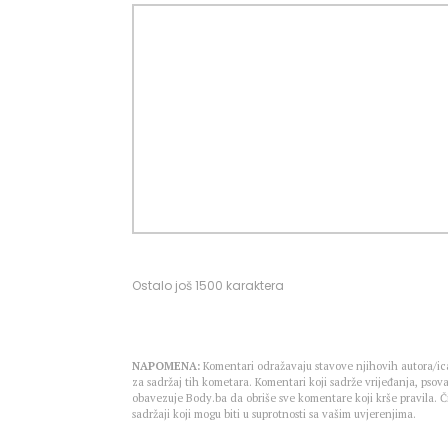
Ostalo još
1500
karaktera
NAPOMENA:
Komentari odražavaju stavove njihovih autora/ica
za sadržaj tih kometara. Komentari koji sadrže vrijeđanja, psova
obavezuje Body.ba da obriše sve komentare koji krše pravila.
sadržaji koji mogu biti u suprotnosti sa vašim uvjerenjima.