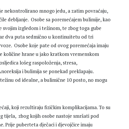
ije nekontrolirano mnogo jedu, a zatim povraćaju,
iječile debljanje. Osobe sa poremećajem bulimije, kao
e svojim izgledom i težinom, te zbog toga gube
r dva puta sedmično u kontinuitetu od tri
nervoze. Osobe koje pate od ovog poremećaja imaju
ke količine hrane u jako kratkom vremenskom
sljedica lošeg raspoloženja, stresa,
Anoreksija i bulimija se ponekad preklapaju.
težinu od idealne, a bulimične 10 posto, no mogu
ćaji, koji rezultiraju fizičkim komplikacijama. To su
g tijela, zbog kojih osobe nastoje smršati pod
. Prije puberteta dječaci i djevojčice imaju