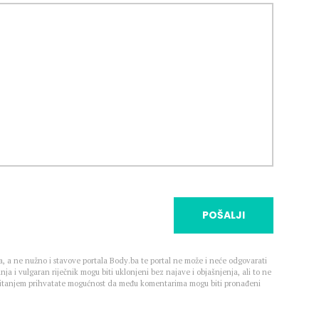
POŠALJI
, a ne nužno i stavove portala Body.ba te portal ne može i neće odgovarati
nja i vulgaran riječnik mogu biti uklonjeni bez najave i objašnjenja, ali to ne
 Čitanjem prihvatate mogućnost da među komentarima mogu biti pronađeni