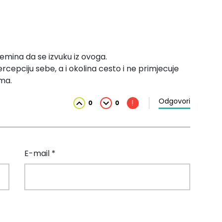
mina da se izvuku iz ovoga.
percepciju sebe, a i okolina cesto i ne primjecuje
ma.
Odgovori
!
0
0
E-mail *