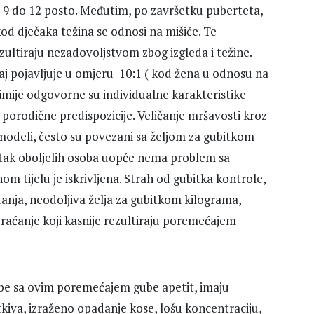
ko 9 do 12 posto. Međutim, po završetku puberteta,
od dječaka težina se odnosi na mišiće. Te
ultiraju nezadovoljstvom zbog izgleda i težine.
aj pojavljuje u omjeru 10:1 ( kod žena u odnosu na
imije odgovorne su individualne karakteristike
porodične predispozicije. Veličanje mršavosti kroz
odeli, često su povezani sa željom za gubitkom
otak oboljelih osoba uopće nema problem sa
om tijelu je iskrivljena. Strah od gubitka kontrole,
nja, neodoljiva želja za gubitkom kilograma,
ovraćanje koji kasnije rezultiraju poremećajem
sobe sa ovim poremećajem gube apetit, imaju
kiva, izraženo opadanje kose, lošu koncentraciju,