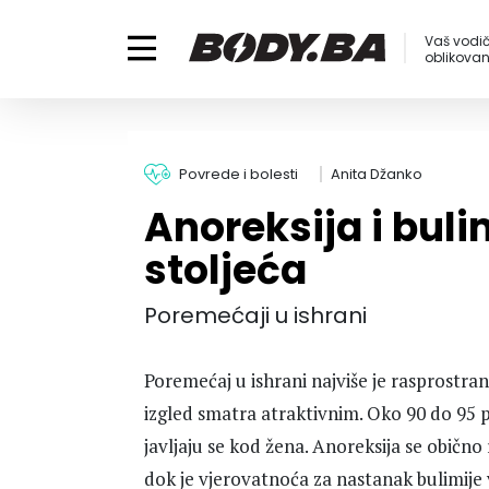
Vaš vodič
oblikovanj
Povrede i bolesti
Anita Džanko
Anoreksija i bulim
stoljeća
Poremećaji u ishrani
Poremećaj u ishrani najviše je rasprostran
izgled smatra atraktivnim. Oko 90 do 95 p
javljaju se kod žena. Anoreksija se obično 
dok je vjerovatnoća za nastanak bulimije