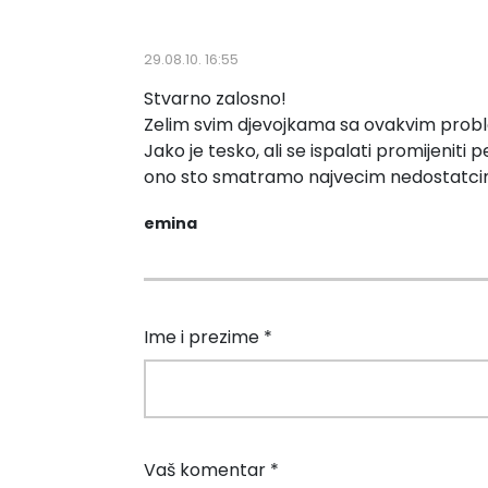
29.08.10. 16:55
Stvarno zalosno!
Zelim svim djevojkama sa ovakvim proble
Jako je tesko, ali se ispalati promijeniti 
ono sto smatramo najvecim nedostatci
emina
Ime i prezime *
Vaš komentar *