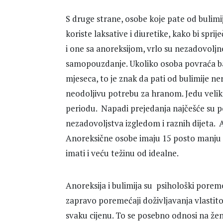
S druge strane, osobe koje pate od bulim
koriste laksative i diuretike, kako bi spr
i one sa anoreksijom, vrlo su nezadovoljn
samopouzdanje. Ukoliko osoba povraća ba
mjeseca, to je znak da pati od bulimije 
neodoljivu potrebu za hranom. Jedu veli
periodu. Napadi prejedanja najčešće su po
nezadovoljstva izgledom i raznih dijeta. 
Anoreksične osobe imaju 15 posto manju 
imati i veću težinu od idealne.
Anoreksija i bulimija su psihološki poreme
zapravo poremećaji doživljavanja vlastito
svaku cijenu. To se posebno odnosi na žene