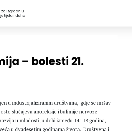
 za izgradnju i
e tijela i duha
ija – bolesti 21.
jen u industrijaliziranim društvima, gdje se mršav
osto slučajeva anoreksije i bulimije nervoze
razvija u mladosti, u dobi između 14 i 18 godina,
 veća u dvadesetim godinama života. Društvena i