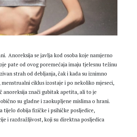
ani. Anoreksija se javlja kod osoba koje namjerno
 koje pate od ovog poremećaja imaju tjelesnu težinu
nzivan strah od debljanja, čak i kada su iznimno
enstrualni ciklus izostaje i po nekoliko mjeseci,
anoreksija znači gubitak apetita, ali to je
obično su gladne i zaokupljene mislima o hrani.
 tijelo dobija fizičke i psihičke posljedice,
je i razdražljivost, koji su direktna posljedica