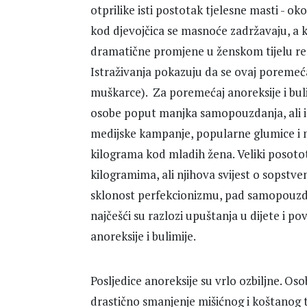
otprilike isti postotak tjelesne masti - o
kod djevojčica se masnoće zadržavaju, a k
dramatične promjene u ženskom tijelu rez
Istraživanja pokazuju da se ovaj poremeć
muškarce). Za poremećaj anoreksije i bul
osobe poput manjka samopouzdanja, ali i 
medijske kampanje, popularne glumice i m
kilograma kod mladih žena. Veliki posot
kilogramima, ali njihova svijest o sopstven
sklonost perfekcionizmu, pad samopouzda
najčešći su razlozi upuštanja u dijete i p
anoreksije i bulimije.
Posljedice anoreksije su vrlo ozbiljne. O
drastično smanjenje mišićnog i koštanog t