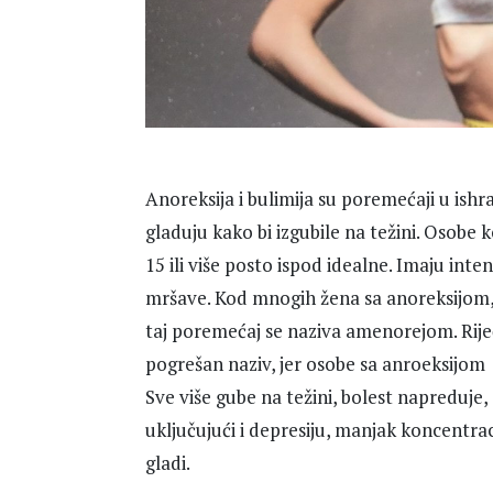
Anoreksija i bulimija su poremećaji u ishr
gladuju kako bi izgubile na težini. Osobe
15 ili više posto ispod idealne. Imaju inte
mršave. Kod mnogih žena sa anoreksijom, m
taj poremećaj se naziva amenorejom. Riječ 
pogrešan naziv, jer osobe sa anroeksijom 
Sve više gube na težini, bolest napreduje, a
uključujući i depresiju, manjak koncentraci
gladi.