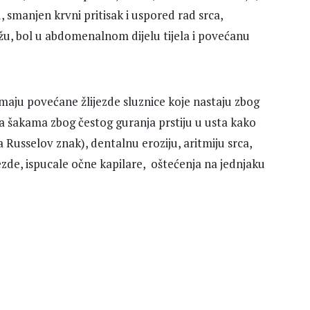
, smanjen krvni pritisak i uspored rad srca,
žu, bol u abdomenalnom dijelu tijela i povećanu
maju povećane žlijezde sluznice koje nastaju zbog
a šakama zbog čestog guranja prstiju u usta kako
a Russelov znak), dentalnu eroziju, aritmiju srca,
jezde, ispucale očne kapilare, oštećenja na jednjaku