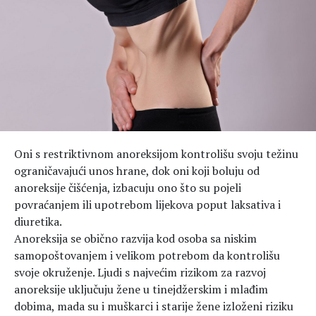
Hedonizam
Njega nje
KALORIJE
Njega njega
Šminka
Tehnologija
Oni s restriktivnom anoreksijom kontrolišu svoju težinu
ograničavajući unos hrane, dok oni koji boluju od
anoreksije čišćenja, izbacuju ono što su pojeli
povraćanjem ili upotrebom lijekova poput laksativa i
diuretika.
Anoreksija se obično razvija kod osoba sa niskim
samopoštovanjem i velikom potrebom da kontrolišu
svoje okruženje. Ljudi s najvećim rizikom za razvoj
anoreksije uključuju žene u tinejdžerskim i mlađim
dobima, mada su i muškarci i starije žene izloženi riziku