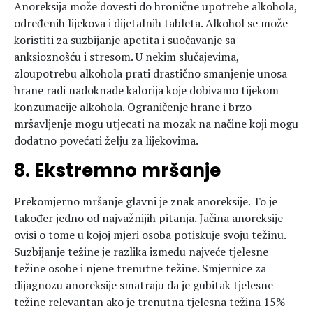
Anoreksija može dovesti do hronične upotrebe alkohola,
određenih lijekova i dijetalnih tableta. Alkohol se može
koristiti za suzbijanje apetita i suočavanje sa
anksioznošću i stresom. U nekim slučajevima,
zloupotrebu alkohola prati drastično smanjenje unosa
hrane radi nadoknade kalorija koje dobivamo tijekom
konzumacije alkohola. Ograničenje hrane i brzo
mršavljenje mogu utjecati na mozak na načine koji mogu
dodatno povećati želju za lijekovima.
8. Ekstremno mršanje
Prekomjerno mršanje glavni je znak anoreksije. To je
također jedno od najvažnijih pitanja. Jačina anoreksije
ovisi o tome u kojoj mjeri osoba potiskuje svoju težinu.
Suzbijanje težine je razlika između najveće tjelesne
težine osobe i njene trenutne težine. Smjernice za
dijagnozu anoreksije smatraju da je gubitak tjelesne
težine relevantan ako je trenutna tjelesna težina 15%