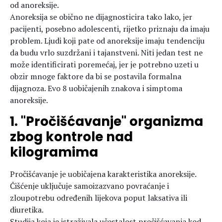
od anoreksije.
Anoreksija se obično ne dijagnosticira tako lako, jer
pacijenti, posebno adolescenti, rijetko priznaju da imaju
problem. Ljudi koji pate od anoreksije imaju tendenciju
da budu vrlo suzdržani i tajanstveni. Niti jedan test ne
može identificirati poremećaj, jer je potrebno uzeti u
obzir mnoge faktore da bi se postavila formalna
dijagnoza. Evo 8 uobičajenih znakova i simptoma
anoreksije.
1. ''Pročišćavanje'' organizma
zbog kontrole nad
kilogramima
Pročišćavanje je uobičajena karakteristika anoreksije.
Čišćenje uključuje samoizazvano povraćanje i
zloupotrebu određenih lijekova poput laksativa ili
diuretika.
Studija koja je istraživala učestalost pročišćavanja kod