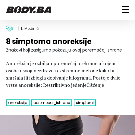
FITNESS
L. Medinić
8 simptoma anoreksije
Vježbanje
BODYBUILDING
Mršanje
Znakovi koji zasigurno pokazuju ovaj poremaćaj ishrane
Discipline
Trening i vježbe
ISHRANA
Anoreksija je ozbiljan poremećaj prehrane u kojem
Indoor & Outdoor
Takmičarski bodybuilding
osoba usvoji nezdrave i ekstremne metode kako bi
Savjeti
Dijete
smršala ili izbjegla dobivanje kilograma. Postoje dvije
ZDRAVLJE
Ostalo
Nutricionizam
vrste anoreksije: Restriktivno jedenjeČišćenje
Recepti
Um i tijelo
LIFESTYLE
Suplementi
Povrede i bolesti
anoreksija
poremecaj_ishrane
simptomi
Tablica kalorija
Lifestyle
Bodybuilding
VODA
Trudnice
Fitness
Ishrana
MAGAZIN
Zdravlje