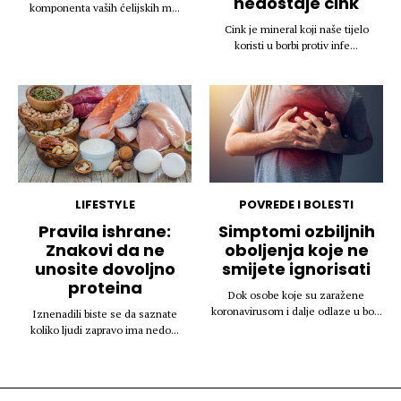
nedostaje cink
komponenta vaših ćelijskih m...
Cink je mineral koji naše tijelo
koristi u borbi protiv infe...
LIFESTYLE
POVREDE I BOLESTI
Pravila ishrane:
Simptomi ozbiljnih
Znakovi da ne
oboljenja koje ne
unosite dovoljno
smijete ignorisati
proteina
Dok osobe koje su zaražene
koronavirusom i dalje odlaze u bo...
Iznenadili biste se da saznate
koliko ljudi zapravo ima nedo...