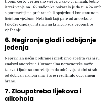
tipom, često pretjerano vježbaju kako bi smršali. Jedno
istraživanje na 165 sudionika pokazalo je da su 45% onih
s poremećajima prehrane bili opsjednuti konstantnom
fizičkom vježbom. Neki ljudi koji pate od anoreksije
također osjećaju intenzivnu krivicu kada propustite
vježbanje.
6. Negiranje gladi i odbijanje
jedenja
Nepravilan način prehrane i nizak nivo apetita važni su
znakovi anoreksije. Hormonalna neravnoteža može
izazvati ljude sa anoreksijom da održavaju stalni strah
od dobivanja kilograma, što je rezultiralo odbijanjem
hrane.
7. Zloupotreba lijekova i
alkohola