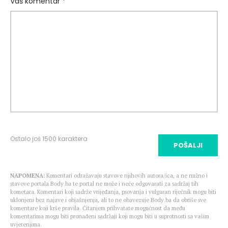
Vaš komentar *
Ostalo još
1500
karaktera
POŠALJI
NAPOMENA:
Komentari odražavaju stavove njihovih autora/ica, a ne nužno i
stavove portala Body.ba te portal ne može i neće odgovarati za sadržaj tih
kometara. Komentari koji sadrže vrijeđanja, psovanja i vulgaran riječnik mogu biti
uklonjeni bez najave i objašnjenja, ali to ne obavezuje Body.ba da obriše sve
komentare koji krše pravila. Čitanjem prihvatate mogućnost da među
komentarima mogu biti pronađeni sadržaji koji mogu biti u suprotnosti sa vašim
uvjerenjima.