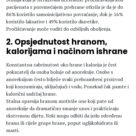
pacijenata s poremećajem prehrane otkrila je da je do
86% koristilo samoinicijativno povraćanje, dok je 56%
koristilo laksative i 49% koristilo diuretike.
Pročišćavanje može voditi do ozbiljnih oboljenja.
2. Opsjednutost hranom,
kalorijama i načinom ishrane
Konstantna zabrinutost oko hrane i kalorija je čest
pokazatelj da osoba boluje od anoreksije. Osobe s
anoreksijom često bilježe svaki prehrambeni proizvod
koji konzumiraju, uključujući i vodu. Ponekad čak pamte i
kalorični sadržaj hrane.
Stalna opsesija hranom motiviše one koji pate od
anoreksije da dramatično smanje unos i prakticiraju
ekstremnu dijetu. Neki mogu odbiti da jedu određenu
hranu ili cijele grupe hrane, poput ugljikohidrata ili
masti.