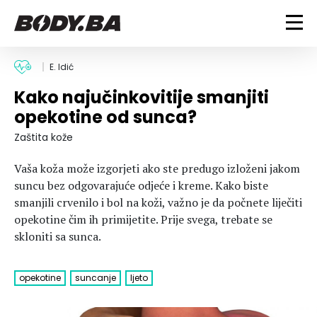
FITNESS
E. Idić
Kako najučinkovitije smanjiti
Vježbanje
BODYBUILDING
opekotine od sunca?
Mršanje
Discipline
Trening i vježbe
Zaštita kože
ISHRANA
Indoor & Outdoor
Takmičarski bodybuilding
Vaša koža može izgorjeti ako ste predugo izloženi jakom
Savjeti
Dijete
ZDRAVLJE
suncu bez odgovarajuće odjeće i kreme. Kako biste
Ostalo
Nutricionizam
smanjili crvenilo i bol na koži, važno je da počnete liječiti
Recepti
Um i tijelo
opekotine čim ih primijetite. Prije svega, trebate se
LIFESTYLE
Suplementi
Povrede i bolesti
skloniti sa sunca.
Tablica kalorija
Lifestyle
Bodybuilding
VODA
Trudnice
Fitness
opekotine
suncanje
ljeto
Ishrana
MAGAZIN
Zdravlje