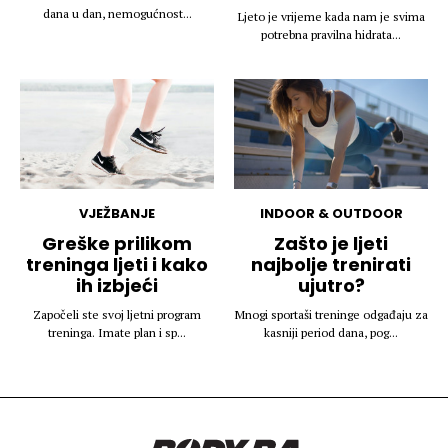
dana u dan, nemogućnost...
Ljeto je vrijeme kada nam je svima
potrebna pravilna hidrata...
VJEŽBANJE
INDOOR & OUTDOOR
Greške prilikom
Zašto je ljeti
treninga ljeti i kako
najbolje trenirati
ih izbjeći
ujutro?
Započeli ste svoj ljetni program
Mnogi sportaši treninge odgađaju za
treninga. Imate plan i sp...
kasniji period dana, pog...