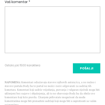
Vaš komentar *
Ostalo još
1500
karaktera
POŠALJI
NAPOMENA:
Komentari odražavaju stavove njihovih autora/ica, a ne nužno i
stavove portala Body.ba te portal ne može i neće odgovarati za sadržaj tih
kometara. Komentari koji sadrže vrijeđanja, psovanja i vulgaran riječnik mogu biti
uklonjeni bez najave i objašnjenja, ali to ne obavezuje Body.ba da obriše sve
komentare koji krše pravila. Čitanjem prihvatate mogućnost da među
komentarima mogu biti pronađeni sadržaji koji mogu biti u suprotnosti sa vašim
uvjerenjima.