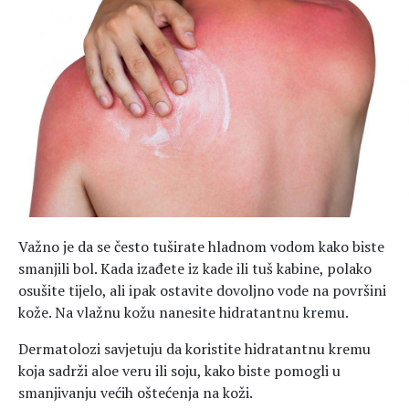
Hedonizam
Njega nje
KALORIJE
Njega njega
Šminka
Tehnologija
Važno je da se često tuširate hladnom vodom kako biste
smanjili bol. Kada izađete iz kade ili tuš kabine, polako
osušite tijelo, ali ipak ostavite dovoljno vode na površini
kože. Na vlažnu kožu nanesite hidratantnu kremu.
Dermatolozi savjetuju da koristite hidratantnu kremu
koja sadrži aloe veru ili soju, kako biste pomogli u
smanjivanju većih oštećenja na koži.