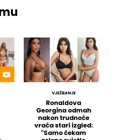
temu
VJEŽBANJE
Ronaldova
Georgina odmah
nakon trudnoće
vraća stari izgled:
"Samo čekam
e,