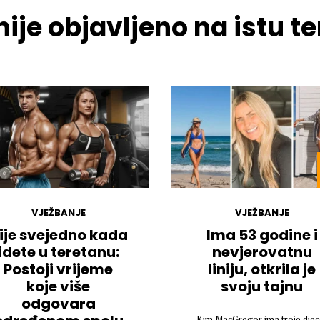
ije objavljeno na istu 
VJEŽBANJE
VJEŽBANJE
ije svejedno kada
Ima 53 godine i
idete u teretanu:
nevjerovatnu
Postoji vrijeme
liniju, otkrila je
koje više
svoju tajnu
odgovara
Kim MacGregor ima troje djec