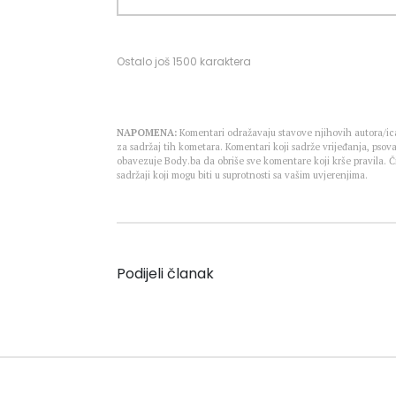
Ostalo još
1500
karaktera
NAPOMENA:
Komentari odražavaju stavove njihovih autora/ica
za sadržaj tih kometara. Komentari koji sadrže vrijeđanja, psova
obavezuje Body.ba da obriše sve komentare koji krše pravila.
sadržaji koji mogu biti u suprotnosti sa vašim uvjerenjima.
Podijeli članak