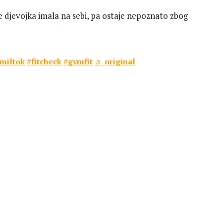
je djevojka imala na sebi, pa ostaje nepoznato zbog
miltok
#fitcheck
#gymfit
♬ original