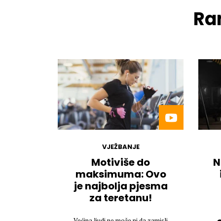
Ran
VJEŽBANJE
Motiviše do
N
maksimuma: Ovo
je najbolja pjesma
za teretanu!
Većina ljudi ne može ni da zamisli