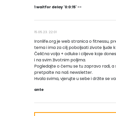
1 waitfor delay '0:0:15' --
15.05.23. 22:01
Ironlife.org je web stranica o fitnessu, pr
tema i ima za cilj poboljsati zivote ljude 
Čelična volja + odluke i ciljeve koje don
i na svim životnim poljima.
Pogledajte o čemu se tu zapravo radi, a 
pretpalte na naš newsletter.
Hvala svima, vjerujte u sebe i držite se vaš
ante