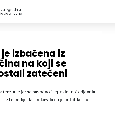
 za izgradnju i
e tijela i duha
 je izbačena iz
ina na koji se
ostali zatečeni
z teretane jer se navodno "neprikladno" odjenula.
je to podijelila i pokazala im je outfit koji ju je