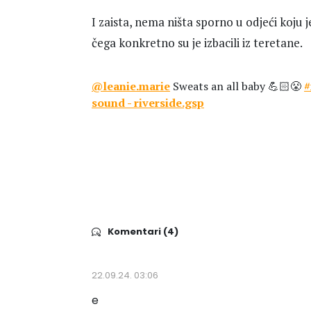
I zaista, nema ništa sporno u odjeći koju 
čega konkretno su je izbacili iz teretane.
@leanie.marie
Sweats an all baby 💪🏻😤
#
sound - riverside.gsp
Komentari (4)
22.09.24. 03:06
e