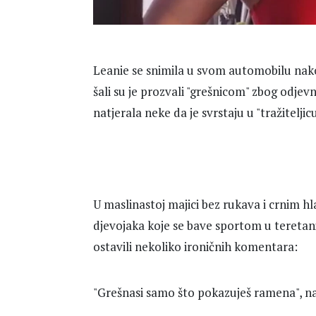
Leanie se snimila u svom automobilu nakon
šali su je prozvali "grešnicom" zbog odjev
natjerala neke da je svrstaju u "tražiteljic
U maslinastoj majici bez rukava i crnim h
djevojaka koje se bave sportom u teretani.
ostavili nekoliko ironičnih komentara:
"Grešnasi samo što pokazuješ ramena", nap