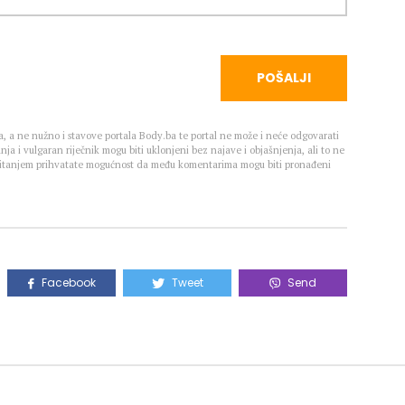
POŠALJI
, a ne nužno i stavove portala Body.ba te portal ne može i neće odgovarati
nja i vulgaran riječnik mogu biti uklonjeni bez najave i objašnjenja, ali to ne
 Čitanjem prihvatate mogućnost da među komentarima mogu biti pronađeni
Facebook
Tweet
Send