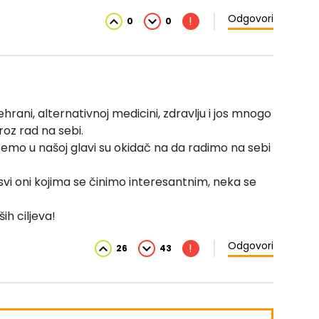
Odgovori
!
0
0
ehrani, alternativnoj medicini, zdravlju i jos mnogo
kroz rad na sebi.
esemo u našoj glavi su okidač na da radimo na sebi
svi oni kojima se činimo interesantnim, neka se
ih ciljeva!
Odgovori
!
26
43