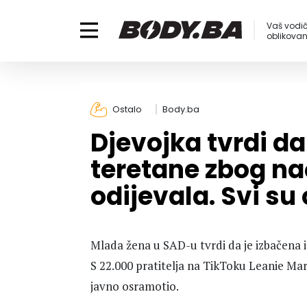
Vaš vodič
oblikovanj
Ostalo
Body.ba
Djevojka tvrdi da
teretane zbog nač
odijevala. Svi su 
Mlada žena u SAD-u tvrdi da je izbačena i
S 22.000 pratitelja na TikToku Leanie Marie 
javno osramotio.