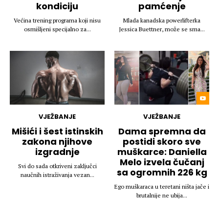
kondiciju
pamćenje
Većina trening programa koji nisu
Mlada kanadska powerlifterka
osmišljeni specijalno za...
Jessica Buettner, može se sma...
VJEŽBANJE
VJEŽBANJE
Mišići i šest istinskih
Dama spremna da
zakona njihove
postidi skoro sve
izgradnje
muškarce: Daniella
Melo izvela čučanj
Svi do sada otkriveni zaključci
sa ogromnih 226 kg
naučnih istraživanja vezan...
Ego muškaraca u teretani ništa jače i
brutalnije ne ubija...