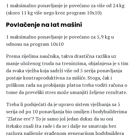
1 maksimalno ponavljanje je povećano za više od 24 kg
(skoro 11 kg više nego kroz program 10x10)
Povlačenje na lat mašini
1 maksimalno ponavljanje je povećano za 5,9 kg u
odnosu na program 10x10
Prema riječima naučnika, takva drastična razlika uz
manje uloženog truda na treninzima, objašnjena je s tim
da svaka vježba koja sadrži više od 5 serija ponavljanja
postaje kontraproduktivna za mišiće. Stoga, čak i
prilikom rada na probijanju platoa treba voditi računa o
tome da preveliki stres može umanjiti željene rezultate.
Treba li podsjećati da je upravo sistem vježbanja sa 5
serija od po 10 ponavljanja bio omiljen i bodybuilderima
"Zlatne ere"? To je samo još jedan dokaz da su oni
itekako znali šta rade i da se i dalje ne smatraju bez
razloga najljepše građenom generacijom bodybuildera