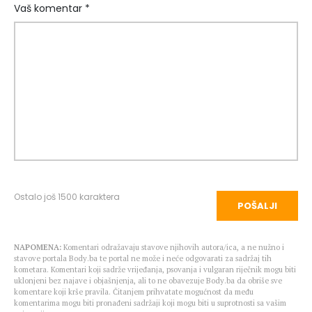
Vaš komentar *
Ostalo još
1500
karaktera
POŠALJI
NAPOMENA:
Komentari odražavaju stavove njihovih autora/ica, a ne nužno i
stavove portala Body.ba te portal ne može i neće odgovarati za sadržaj tih
kometara. Komentari koji sadrže vrijeđanja, psovanja i vulgaran riječnik mogu biti
uklonjeni bez najave i objašnjenja, ali to ne obavezuje Body.ba da obriše sve
komentare koji krše pravila. Čitanjem prihvatate mogućnost da među
komentarima mogu biti pronađeni sadržaji koji mogu biti u suprotnosti sa vašim