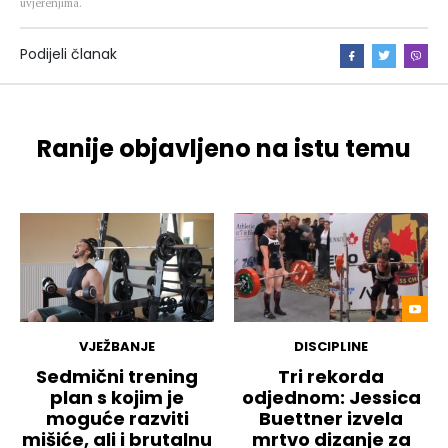
uvjerenjima.
Podijeli članak
Ranije objavljeno na istu temu
VJEŽBANJE
DISCIPLINE
Sedmični trening
Tri rekorda
plan s kojim je
odjednom: Jessica
moguće razviti
Buettner izvela
mišiće, ali i brutalnu
mrtvo dizanje za