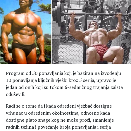
Hedonizam
Njega nje
KALORIJE
Njega njega
Šminka
Tehnologija
Program od 50 ponavljanja koji je baziran na izvođenju
10 ponavljanja ključnih vježbi kroz 5 serija, upravo je
jedan od onih koji su tokom 6-sedmičnog trajanja zaista
oduševili.
Radi se o tome da i kada određeni vježbač dostigne
vrhunac u određenim okolnostima, odnosno kada
dostigne plato snage kog ne može proći, smanjenje
radnih težina i povećanje broja ponavljanja i serija