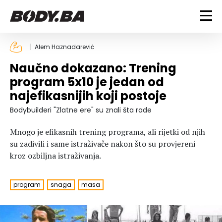
FITNESS
Alem Haznadarević
Naučno dokazano: Trening
Vježbanje
BODYBUILDING
program 5x10 je jedan od
Mršanje
najefikasnijih koji postoje
Discipline
Trening i vježbe
ISHRANA
Indoor & Outdoor
Takmičarski bodybuilding
Bodybuilderi "Zlatne ere" su znali šta rade
Savjeti
Dijete
ZDRAVLJE
Mnogo je efikasnih trening programa, ali rijetki od njih
Ostalo
Nutricionizam
su zadivili i same istraživače nakon što su provjereni
Recepti
Um i tijelo
kroz ozbiljna istraživanja.
LIFESTYLE
Suplementi
Povrede i bolesti
Tablica kalorija
Lifestyle
Bodybuilding
VODA
program
snaga
masa
Trudnice
Fitness
Ishrana
MAGAZIN
Zdravlje