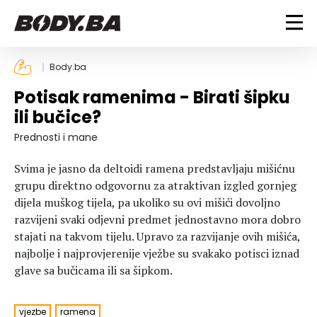
FITNESS
Body.ba
Potisak ramenima - Birati šipku
Vježbanje
BODYBUILDING
ili bučice?
Mršanje
Discipline
Trening i vježbe
Prednosti i mane
ISHRANA
Indoor & Outdoor
Takmičarski bodybuilding
Svima je jasno da deltoidi ramena predstavljaju mišićnu
Savjeti
Dijete
ZDRAVLJE
grupu direktno odgovornu za atraktivan izgled gornjeg
Ostalo
Nutricionizam
dijela muškog tijela, pa ukoliko su ovi mišići dovoljno
Recepti
Um i tijelo
razvijeni svaki odjevni predmet jednostavno mora dobro
LIFESTYLE
Suplementi
Povrede i bolesti
stajati na takvom tijelu. Upravo za razvijanje ovih mišića,
najbolje i najprovjerenije vježbe su svakako potisci iznad
Tablica kalorija
Lifestyle
Bodybuilding
VODA
glave sa bučicama ili sa šipkom.
Trudnice
Fitness
Ishrana
MAGAZIN
Zdravlje
vjezbe
ramena