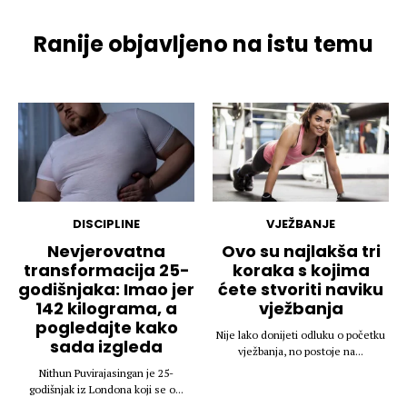
Ranije objavljeno na istu temu
DISCIPLINE
VJEŽBANJE
Nevjerovatna
Ovo su najlakša tri
transformacija 25-
koraka s kojima
godišnjaka: Imao jer
ćete stvoriti naviku
142 kilograma, a
vježbanja
pogledajte kako
Nije lako donijeti odluku o početku
sada izgleda
vježbanja, no postoje na...
Nithun Puvirajasingan je 25-
godišnjak iz Londona koji se o...