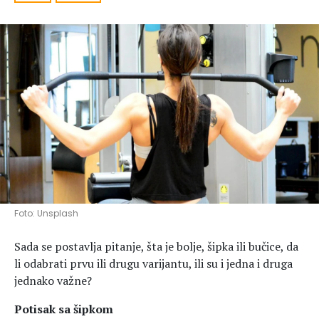
Hedonizam
Njega nje
KALORIJE
Njega njega
Šminka
Tehnologija
Foto: Unsplash
Sada se postavlja pitanje, šta je bolje, šipka ili bučice, da
li odabrati prvu ili drugu varijantu, ili su i jedna i druga
jednako važne?
Potisak sa šipkom