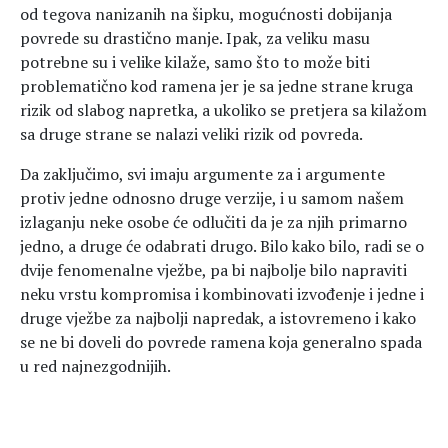
od tegova nanizanih na šipku, mogućnosti dobijanja
povrede su drastično manje. Ipak, za veliku masu
potrebne su i velike kilaže, samo što to može biti
problematično kod ramena jer je sa jedne strane kruga
rizik od slabog napretka, a ukoliko se pretjera sa kilažom
sa druge strane se nalazi veliki rizik od povreda.
Da zaključimo, svi imaju argumente za i argumente
protiv jedne odnosno druge verzije, i u samom našem
izlaganju neke osobe će odlučiti da je za njih primarno
jedno, a druge će odabrati drugo. Bilo kako bilo, radi se o
dvije fenomenalne vježbe, pa bi najbolje bilo napraviti
neku vrstu kompromisa i kombinovati izvođenje i jedne i
druge vježbe za najbolji napredak, a istovremeno i kako
se ne bi doveli do povrede ramena koja generalno spada
u red najnezgodnijih.