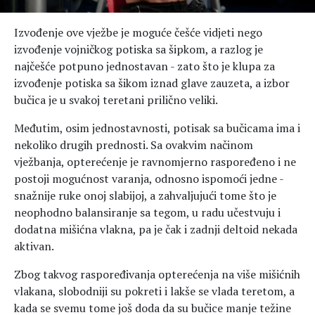
Izvođenje ove vježbe je moguće češće vidjeti nego
izvođenje vojničkog potiska sa šipkom, a razlog je
najčešće potpuno jednostavan - zato što je klupa za
izvođenje potiska sa šikom iznad glave zauzeta, a izbor
bučica je u svakoj teretani prilično veliki.
Međutim, osim jednostavnosti, potisak sa bučicama ima i
nekoliko drugih prednosti. Sa ovakvim načinom
vježbanja, opterećenje je ravnomjerno raspoređeno i ne
postoji mogućnost varanja, odnosno ispomoći jedne -
snažnije ruke onoj slabijoj, a zahvaljujući tome što je
neophodno balansiranje sa tegom, u radu učestvuju i
dodatna mišićna vlakna, pa je čak i zadnji deltoid nekada
aktivan.
Zbog takvog raspoređivanja opterećenja na više mišićnih
vlakana, slobodniji su pokreti i lakše se vlada teretom, a
kada se svemu tome još doda da su bučice manje težine