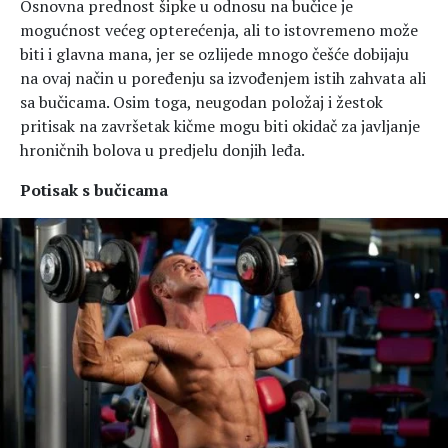
Osnovna prednost šipke u odnosu na bučice je
mogućnost većeg opterećenja, ali to istovremeno može
biti i glavna mana, jer se ozlijede mnogo češće dobijaju
na ovaj način u poređenju sa izvođenjem istih zahvata ali
sa bučicama. Osim toga, neugodan položaj i žestok
pritisak na završetak kičme mogu biti okidač za javljanje
hroničnih bolova u predjelu donjih leđa.
Potisak s bučicama