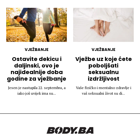
VJEŽBANJE
VJEŽBANJE
Ostavite dekicu i
Vježbe uz koje ćete
daljinski, ovo je
poboljšati
najidealnije doba
seksualnu
godine za vježbanje
izdržljivost
Jesen je nastupila 22. septembra, a
Vaše fizičko i mentalno zdravlje i
iako još uvijek ima su...
vaš seksualni život su di...