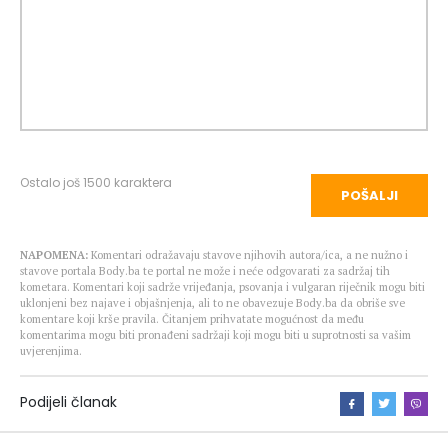
Ostalo još
1500
karaktera
POŠALJI
NAPOMENA:
Komentari odražavaju stavove njihovih autora/ica, a ne nužno i
stavove portala Body.ba te portal ne može i neće odgovarati za sadržaj tih
kometara. Komentari koji sadrže vrijeđanja, psovanja i vulgaran riječnik mogu biti
uklonjeni bez najave i objašnjenja, ali to ne obavezuje Body.ba da obriše sve
komentare koji krše pravila. Čitanjem prihvatate mogućnost da među
komentarima mogu biti pronađeni sadržaji koji mogu biti u suprotnosti sa vašim
uvjerenjima.
Podijeli članak