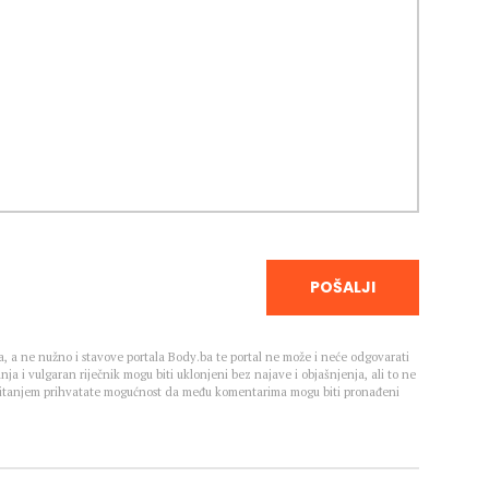
POŠALJI
, a ne nužno i stavove portala Body.ba te portal ne može i neće odgovarati
nja i vulgaran riječnik mogu biti uklonjeni bez najave i objašnjenja, ali to ne
 Čitanjem prihvatate mogućnost da među komentarima mogu biti pronađeni