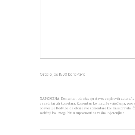
Ostalo još
1500
karaktera
NAPOMENA:
Komentari odražavaju stavove njihovih autora/ica
za sadržaj tih kometara. Komentari koji sadrže vrijeđanja, psova
obavezuje Body.ba da obriše sve komentare koji krše pravila.
sadržaji koji mogu biti u suprotnosti sa vašim uvjerenjima.