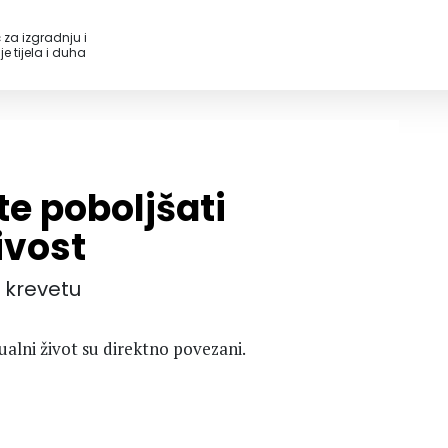
 za izgradnju i
e tijela i duha
te poboljšati
ivost
 krevetu
sualni život su direktno povezani.