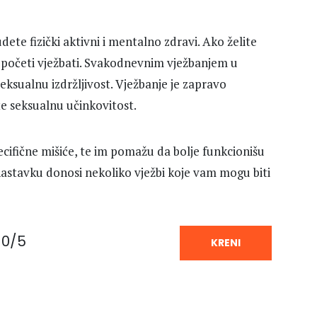
te fizički aktivni i mentalno zdravi. Ako želite
početi vježbati. Svakodnevnim vježbanjem u
ksualnu izdržljivost. Vježbanje je zapravo
ate seksualnu učinkovitost.
ecifične mišiće, te im pomažu da bolje funkcionišu
stavku donosi nekoliko vježbi koje vam mogu biti
0/5
KRENI