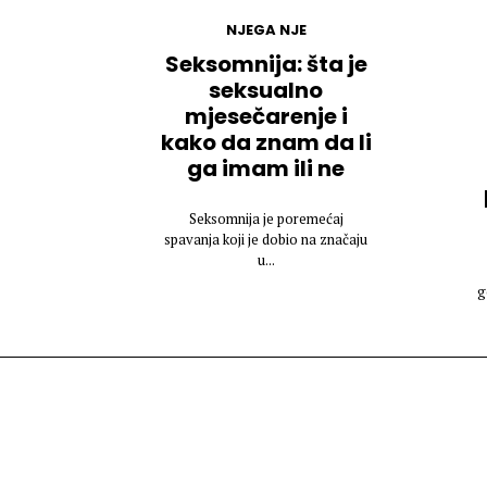
NJEGA NJE
Seksomnija: šta je
seksualno
mjesečarenje i
kako da znam da li
ga imam ili ne
Seksomnija je poremećaj
spavanja koji je dobio na značaju
u...
g