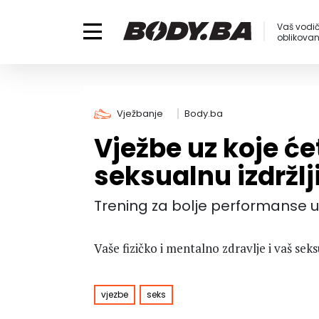
Vaš vodič
oblikovanj
Vježbanje
Body.ba
Vježbe uz koje će
seksualnu izdržlj
Trening za bolje performanse u
Vaše fizičko i mentalno zdravlje i vaš sek
vjezbe
seks