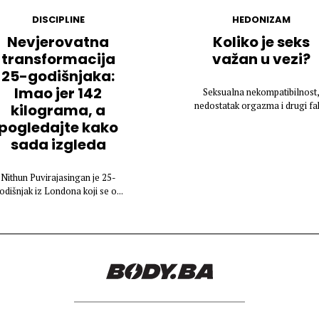
DISCIPLINE
HEDONIZAM
Nevjerovatna
Koliko je seks
transformacija
važan u vezi?
25-godišnjaka:
Imao jer 142
Seksualna nekompatibilnost
nedostatak orgazma i drugi fak
kilograma, a
pogledajte kako
sada izgleda
Nithun Puvirajasingan je 25-
odišnjak iz Londona koji se o...