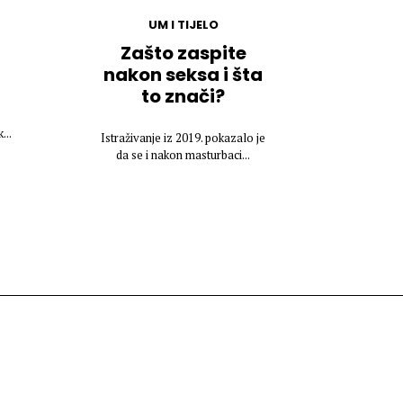
UM I TIJELO
Zašto zaspite
nakon seksa i šta
to znači?
,
...
Istraživanje iz 2019. pokazalo je
da se i nakon masturbaci...