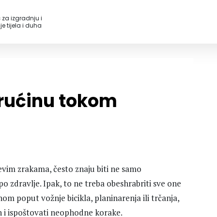
 za izgradnju i
e tijela i duha
vrućinu tokom
vim zrakama, često znaju biti ne samo
 zdravlje. Ipak, to ne treba obeshrabriti sve one
nom poput vožnje bicikla, planinarenja ili trčanja,
n i ispoštovati neophodne korake.