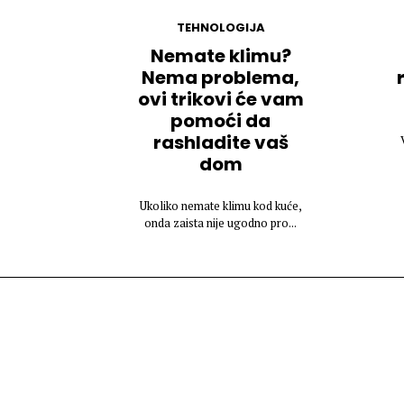
TEHNOLOGIJA
Nemate klimu?
Nema problema,
ovi trikovi će vam
pomoći da
rashladite vaš
dom
Ukoliko nemate klimu kod kuće,
onda zaista nije ugodno pro...