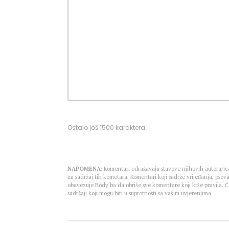
Ostalo još
1500
karaktera
NAPOMENA:
Komentari odražavaju stavove njihovih autora/ica
za sadržaj tih kometara. Komentari koji sadrže vrijeđanja, psova
obavezuje Body.ba da obriše sve komentare koji krše pravila.
sadržaji koji mogu biti u suprotnosti sa vašim uvjerenjima.