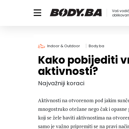
Vaš vodič
oblikovanj
Indoor & Outdoor
Body.ba
Kako pobijediti 
aktivnosti?
Najvažniji koraci
Aktivnosti na otvorenom pod jakim sunče
mnogostruko otežane nego čak i opasne po
koji se žele baviti aktivnostima na otvore
samo je važno pripremiti se na pravi nači