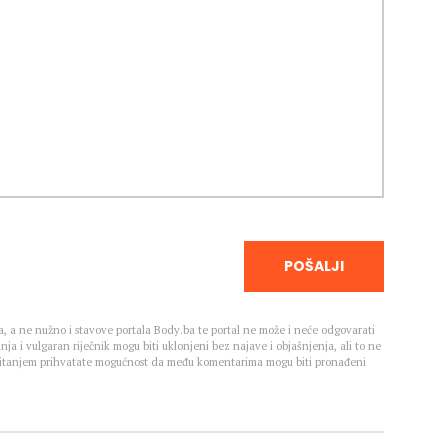
POŠALJI
, a ne nužno i stavove portala Body.ba te portal ne može i neće odgovarati
nja i vulgaran riječnik mogu biti uklonjeni bez najave i objašnjenja, ali to ne
 Čitanjem prihvatate mogućnost da među komentarima mogu biti pronađeni