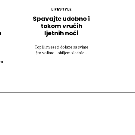
LIFESTYLE
Spavajte udobno i
tokom vrućih
m
ljetnih noći
Topliji mjeseci dolaze sa svime
što volimo - obiljem sladole...
em
.