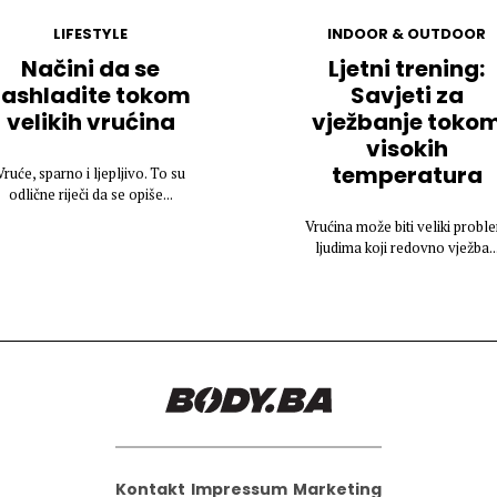
LIFESTYLE
INDOOR & OUTDOOR
Načini da se
Ljetni trening:
rashladite tokom
Savjeti za
velikih vrućina
vježbanje toko
visokih
temperatura
Vruće, sparno i ljepljivo. To su
odlične riječi da se opiše...
Vrućina može biti veliki probl
ljudima koji redovno vježba..
Kontakt
Impressum
Marketing