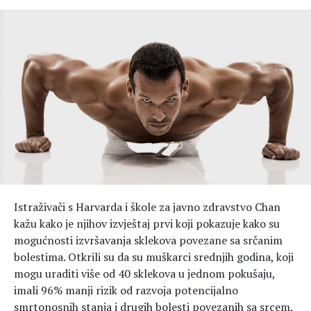
Hedonizam
Njega nje
KALORIJE
Njega njega
Šminka
Tehnologija
Istraživači s Harvarda i škole za javno zdravstvo Chan
kažu kako je njihov izvještaj prvi koji pokazuje kako su
mogućnosti izvršavanja sklekova povezane sa srčanim
bolestima. Otkrili su da su muškarci srednjih godina, koji
mogu uraditi više od 40 sklekova u jednom pokušaju,
imali 96% manji rizik od razvoja potencijalno
smrtonosnih stanja i drugih bolesti povezanih sa srcem,