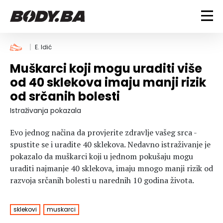
FITNESS
E. Idić
Muškarci koji mogu uraditi više
Vježbanje
BODYBUILDING
od 40 sklekova imaju manji rizik
Mršanje
od srčanih bolesti
Discipline
Trening i vježbe
ISHRANA
Indoor & Outdoor
Takmičarski bodybuilding
Istraživanja pokazala
Savjeti
Dijete
ZDRAVLJE
Evo jednog načina da provjerite zdravlje vašeg srca -
Ostalo
Nutricionizam
spustite se i uradite 40 sklekova. Nedavno istraživanje je
Recepti
Um i tijelo
pokazalo da muškarci koji u jednom pokušaju mogu
LIFESTYLE
Suplementi
Povrede i bolesti
uraditi najmanje 40 sklekova, imaju mnogo manji rizik od
Tablica kalorija
Lifestyle
Bodybuilding
razvoja srčanih bolesti u narednih 10 godina života.
VODA
Trudnice
Fitness
Ishrana
sklekovi
muskarci
MAGAZIN
Zdravlje