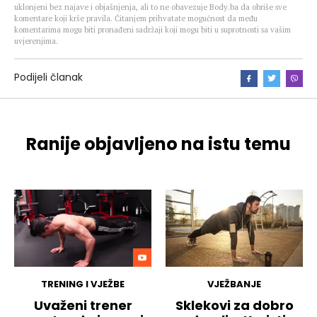
uklonjeni bez najave i objašnjenja, ali to ne obavezuje Body.ba da obriše sve
komentare koji krše pravila. Čitanjem prihvatate mogućnost da među
komentarima mogu biti pronađeni sadržaji koji mogu biti u suprotnosti sa vašim
uvjerenjima.
Podijeli članak
Ranije objavljeno na istu temu
TRENING I VJEŽBE
VJEŽBANJE
Uvaženi trener
Sklekovi za dobro