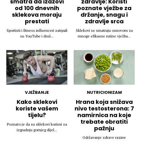
smatra da izazovi
zdravlje: Koristi
od 100 dnevnih
poznate vježbe za
sklekova moraju
držanje, snagu i
prestati
zdravlje srca
Sportisti i fitness influenceri zatrpali
Sklekovi se smatraju osnovom za
su YouTube i druš...
mnoge efikasne rutine vježba...
VJEŽBANJE
NUTRICIONIZAM
Kako sklekovi
Hrana koja snižava
koriste vašem
nivo testosterona: 7
tijelu?
namirnica na koje
trebate obratiti
Poznato je da su sklekovi korisni za
pažnju
izgradnju gornjeg dijel...
Održavanje zdrave razine