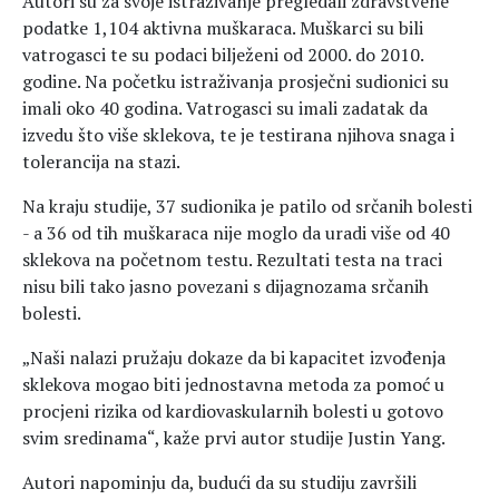
Autori su za svoje istraživanje pregledali zdravstvene
podatke 1,104 aktivna muškaraca. Muškarci su bili
vatrogasci te su podaci bilježeni od 2000. do 2010.
godine. Na početku istraživanja prosječni sudionici su
imali oko 40 godina. Vatrogasci su imali zadatak da
izvedu što više sklekova, te je testirana njihova snaga i
tolerancija na stazi.
Na kraju studije, 37 sudionika je patilo od srčanih bolesti
- a 36 od tih muškaraca nije moglo da uradi više od 40
sklekova na početnom testu. Rezultati testa na traci
nisu bili tako jasno povezani s dijagnozama srčanih
bolesti.
„Naši nalazi pružaju dokaze da bi kapacitet izvođenja
sklekova mogao biti jednostavna metoda za pomoć u
procjeni rizika od kardiovaskularnih bolesti u gotovo
svim sredinama“, kaže prvi autor studije Justin Yang.
Autori napominju da, budući da su studiju završili