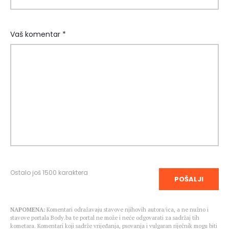
Vaš komentar *
Ostalo još
1500
karaktera
POŠALJI
NAPOMENA:
Komentari odražavaju stavove njihovih autora/ica, a ne nužno i
stavove portala Body.ba te portal ne može i neće odgovarati za sadržaj tih
kometara. Komentari koji sadrže vrijeđanja, psovanja i vulgaran riječnik mogu biti