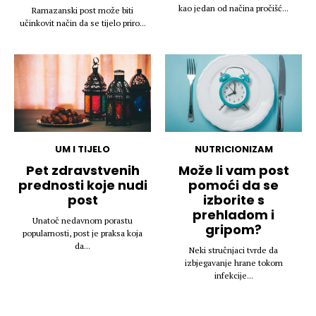
kao jedan od načina pročišć...
Ramazanski post može biti
učinkovit način da se tijelo priro...
UM I TIJELO
NUTRICIONIZAM
Pet zdravstvenih
Može li vam post
prednosti koje nudi
pomoći da se
post
izborite s
prehladom i
Unatoč nedavnom porastu
gripom?
popularnosti, post je praksa koja
da...
Neki stručnjaci tvrde da
izbjegavanje hrane tokom
infekcije...