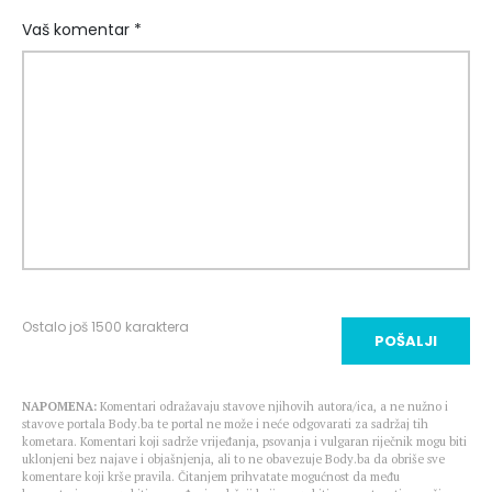
Vaš komentar *
Ostalo još
1500
karaktera
POŠALJI
NAPOMENA:
Komentari odražavaju stavove njihovih autora/ica, a ne nužno i
stavove portala Body.ba te portal ne može i neće odgovarati za sadržaj tih
kometara. Komentari koji sadrže vrijeđanja, psovanja i vulgaran riječnik mogu biti
uklonjeni bez najave i objašnjenja, ali to ne obavezuje Body.ba da obriše sve
komentare koji krše pravila. Čitanjem prihvatate mogućnost da među