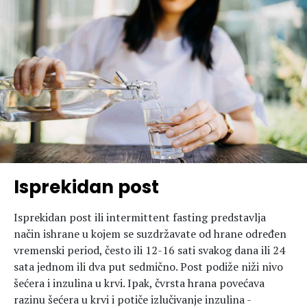
Hedonizam
Njega nje
KALORIJE
Njega njega
Šminka
Tehnologija
Isprekidan post
Isprekidan post ili intermittent fasting predstavlja
način ishrane u kojem se suzdržavate od hrane određen
vremenski period, često ili 12-16 sati svakog dana ili 24
sata jednom ili dva put sedmično. Post podiže niži nivo
šećera i inzulina u krvi. Ipak, čvrsta hrana povećava
razinu šećera u krvi i potiče izlučivanje inzulina -