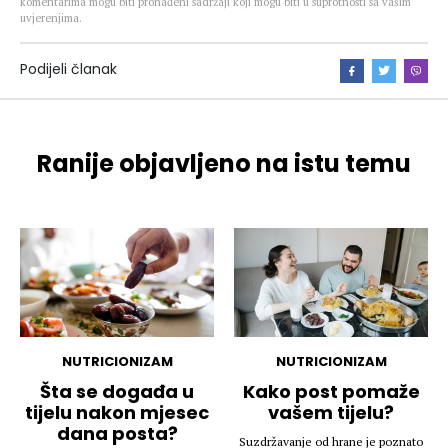
komentarima mogu biti pronađeni sadržaji koji mogu biti u suprotnosti sa vašim
uvjerenjima.
Podijeli članak
Ranije objavljeno na istu temu
NUTRICIONIZAM
NUTRICIONIZAM
Šta se događa u
Kako post pomaže
tijelu nakon mjesec
vašem tijelu?
dana posta?
Suzdržavanje od hrane je poznato