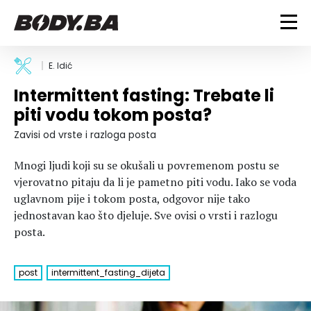
FITNESS
E. Idić
Intermittent fasting: Trebate li
Vježbanje
BODYBUILDING
piti vodu tokom posta?
Mršanje
Discipline
Trening i vježbe
Zavisi od vrste i razloga posta
ISHRANA
Indoor & Outdoor
Takmičarski bodybuilding
Mnogi ljudi koji su se okušali u povremenom postu se
Savjeti
Dijete
ZDRAVLJE
vjerovatno pitaju da li je pametno piti vodu. Iako se voda
Ostalo
Nutricionizam
uglavnom pije i tokom posta, odgovor nije tako
Recepti
Um i tijelo
jednostavan kao što djeluje. Sve ovisi o vrsti i razlogu
LIFESTYLE
Suplementi
Povrede i bolesti
posta.
Tablica kalorija
Lifestyle
Bodybuilding
VODA
Trudnice
Fitness
post
intermittent_fasting_dijeta
Ishrana
MAGAZIN
Zdravlje