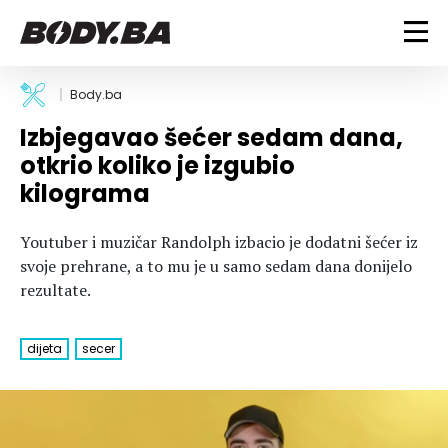
FITNESS
Body.ba
Izbjegavao šećer sedam dana,
Vježbanje
BODYBUILDING
otkrio koliko je izgubio
Mršanje
kilograma
Discipline
Trening i vježbe
ISHRANA
Indoor & Outdoor
Takmičarski bodybuilding
Youtuber i muzičar Randolph izbacio je dodatni šećer iz
Savjeti
Dijete
ZDRAVLJE
svoje prehrane, a to mu je u samo sedam dana donijelo
Ostalo
Nutricionizam
rezultate.
Recepti
Um i tijelo
LIFESTYLE
Suplementi
Povrede i bolesti
dijeta
secer
Tablica kalorija
Lifestyle
Bodybuilding
VODA
Trudnice
Fitness
Ishrana
MAGAZIN
Zdravlje