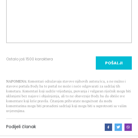
Ostalo još
1500
karaktera
POŠALJI
NAPOMENA:
Komentari odražavaju stavove njihovih autora/ica, a ne nužno i
stavove portala Body.ba te portal ne može i neće odgovarati za sadržaj tih
kometara. Komentari koji sadrže vrijeđanja, psovanja i vulgaran riječnik mogu biti
uklonjeni bez najave i objašnjenja, ali to ne obavezuje Body.ba da obriše sve
komentare koji krše pravila. Čitanjem prihvatate mogućnost da među
komentarima mogu biti pronađeni sadržaji koji mogu biti u suprotnosti sa vašim
uvjerenjima.
Podijeli članak