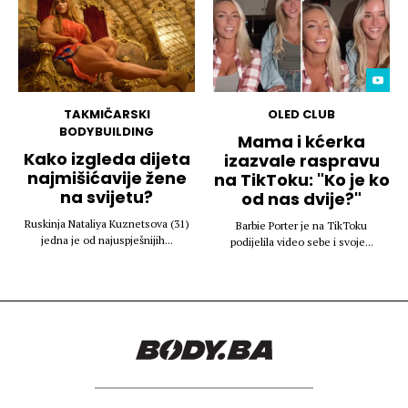
TAKMIČARSKI
OLED CLUB
BODYBUILDING
Mama i kćerka
Kako izgleda dijeta
izazvale raspravu
najmišićavije žene
na TikToku: "Ko je ko
na svijetu?
od nas dvije?"
Ruskinja Nataliya Kuznetsova (31)
Barbie Porter je na TikToku
jedna je od najuspješnijih...
podijelila video sebe i svoje...