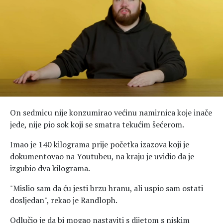
Hedonizam
Njega nje
KALORIJE
Njega njega
Šminka
Tehnologija
On sedmicu nije konzumirao većinu namirnica koje inače
jede, nije pio sok koji se smatra tekućim šećerom.
Imao je 140 kilograma prije početka izazova koji je
dokumentovao na Youtubeu, na kraju je uvidio da je
izgubio dva kilograma.
"Mislio sam da ću jesti brzu hranu, ali uspio sam ostati
dosljedan", rekao je Randloph.
Odlučio je da bi mogao nastaviti s dijetom s niskim