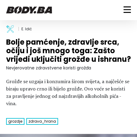
FITNESS
E. Idić
Bolje pamćenje, zdravlje srca,
Vježbanje
BODYBUILDING
očiju i još mnogo toga: Zašto
Mršanje
vrijedi uključiti grožđe u ishranu?
Discipline
Trening i vježbe
ISHRANA
Indoor & Outdoor
Takmičarski bodybuilding
Nevjerovatne zdravstvene koristi grožđa
Savjeti
Dijete
ZDRAVLJE
Grožđe se uzgaja i konzumira širom svijeta, a najčešće se
Ostalo
Nutricionizam
biraju upravo crno ili bijelo grožđe. Ovo voće se koristi
Recepti
Um i tijelo
za pravljenje jednog od najzdravijih alkoholnih pića -
LIFESTYLE
Suplementi
Povrede i bolesti
vina.
Tablica kalorija
Lifestyle
Bodybuilding
VODA
Trudnice
Fitness
grozdje
zdrava_hrana
Ishrana
MAGAZIN
Zdravlje