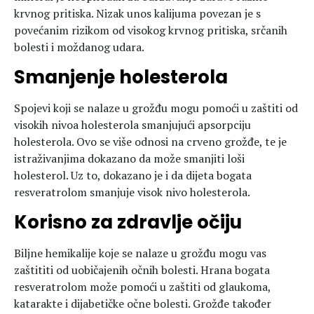
krvnog pritiska. Nizak unos kalijuma povezan je s
povećanim rizikom od visokog krvnog pritiska, srčanih
bolesti i moždanog udara.
Smanjenje holesterola
Spojevi koji se nalaze u grožđu mogu pomoći u zaštiti od
visokih nivoa holesterola smanjujući apsorpciju
holesterola. Ovo se više odnosi na crveno grožđe, te je
istraživanjima dokazano da može smanjiti loši
holesterol. Uz to, dokazano je i da dijeta bogata
resveratrolom smanjuje visok nivo holesterola.
Korisno za zdravlje očiju
Biljne hemikalije koje se nalaze u grožđu mogu vas
zaštititi od uobičajenih očnih bolesti. Hrana bogata
resveratrolom može pomoći u zaštiti od glaukoma,
katarakte i dijabetičke očne bolesti. Grožđe također