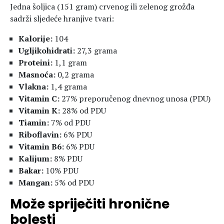
Jedna šoljica (151 gram) crvenog ili zelenog grožđa
sadrži sljedeće hranjive tvari:
Kalorije:
104
Ugljikohidrati:
27,3 grama
Proteini:
1,1 gram
Masnoća:
0,2 grama
Vlakna:
1,4 grama
Vitamin C:
27% preporučenog dnevnog unosa (PDU)
Vitamin K:
28% od PDU
Tiamin:
7% od PDU
Riboflavin:
6% PDU
Vitamin B6:
6% PDU
Kalijum:
8% PDU
Bakar:
10% PDU
Mangan:
5% od PDU
Može spriječiti hronične
bolesti