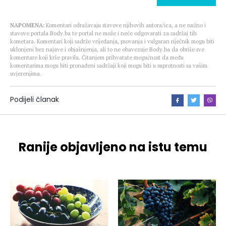
NAPOMENA:
Komentari odražavaju stavove njihovih autora/ica, a ne nužno i
stavove portala Body.ba te portal ne može i neće odgovarati za sadržaj tih
kometara. Komentari koji sadrže vrijeđanja, psovanja i vulgaran riječnik mogu biti
uklonjeni bez najave i objašnjenja, ali to ne obavezuje Body.ba da obriše sve
komentare koji krše pravila. Čitanjem prihvatate mogućnost da među
komentarima mogu biti pronađeni sadržaji koji mogu biti u suprotnosti sa vašim
uvjerenjima.
Podijeli članak
Ranije objavljeno na istu temu