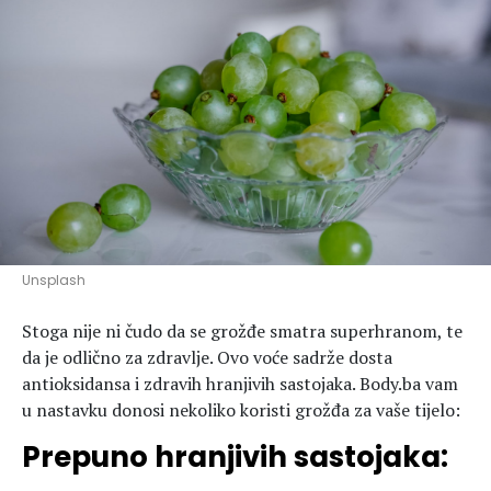
Hedonizam
Njega nje
KALORIJE
Njega njega
Šminka
Tehnologija
Unsplash
Stoga nije ni čudo da se grožđe smatra superhranom, te
da je odlično za zdravlje. Ovo voće sadrže dosta
antioksidansa i zdravih hranjivih sastojaka. Body.ba vam
u nastavku donosi nekoliko koristi grožđa za vaše tijelo:
Prepuno hranjivih sastojaka: