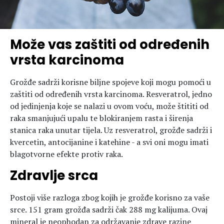
Može vas zaštiti od određenih
vrsta karcinoma
Grožđe sadrži korisne biljne spojeve koji mogu pomoći u
zaštiti od određenih vrsta karcinoma. Resveratrol, jedno
od jedinjenja koje se nalazi u ovom voću, može štititi od
raka smanjujući upalu te blokiranjem rasta i širenja
stanica raka unutar tijela. Uz resveratrol, grožđe sadrži i
kvercetin, antocijanine i katehine - a svi oni mogu imati
blagotvorne efekte protiv raka.
Zdravlje srca
Postoji više razloga zbog kojih je grožđe korisno za vaše
srce. 151 gram grožđa sadrži čak 288 mg kalijuma. Ovaj
mineral je neophodan za održavanje zdrave razine