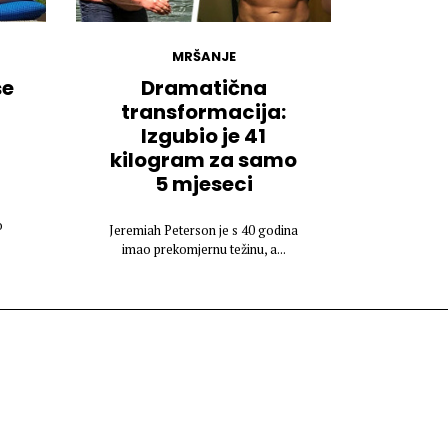
MRŠANJE
se
Dramatična
transformacija:
Izgubio je 41
kilogram za samo
5 mjeseci
o
Jeremiah Peterson je s 40 godina
imao prekomjernu težinu, a...