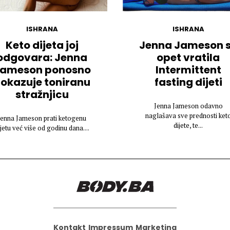
ISHRANA
ISHRANA
Keto dijeta joj
Jenna Jameson 
odgovara: Jenna
opet vratila
ameson ponosno
Intermittent
okazuje toniranu
fasting dijeti
stražnjicu
Jenna Jameson odavno
naglašava sve prednosti ket
Jenna Jameson prati ketogenu
dijete, te...
ijetu već više od godinu dana....
Kontakt
Impressum
Marketing