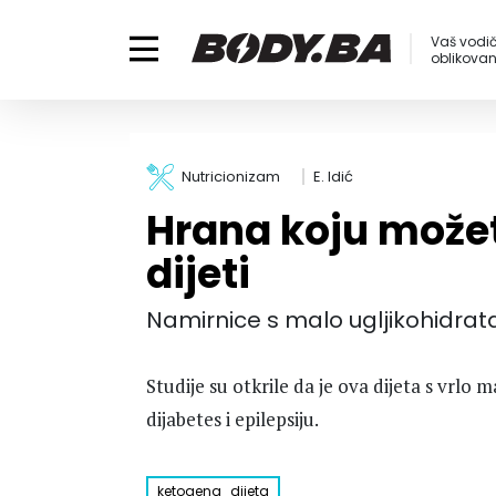
Vaš vodič
oblikovanj
Nutricionizam
E. Idić
Hrana koju možet
dijeti
Namirnice s malo ugljikohidrat
Studije su otkrile da je ova dijeta s vrlo 
dijabetes i epilepsiju.
ketogena_dijeta