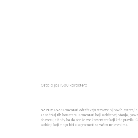
Ostalo još
1500
karaktera
NAPOMENA:
Komentari odražavaju stavove njihovih autora/ica
za sadržaj tih kometara. Komentari koji sadrže vrijeđanja, psova
obavezuje Body.ba da obriše sve komentare koji krše pravila.
sadržaji koji mogu biti u suprotnosti sa vašim uvjerenjima.