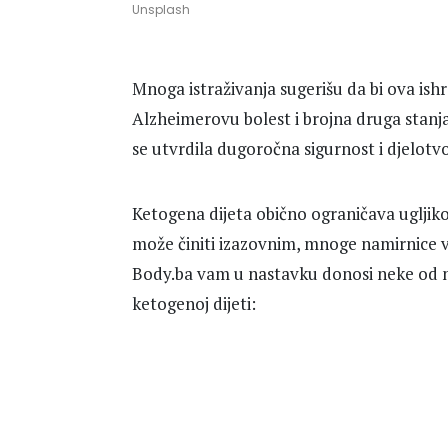
Unsplash
Mnoga istraživanja sugerišu da bi ova ish
Alzheimerovu bolest i brojna druga stanja.
se utvrdila dugoročna sigurnost i djelotv
Ketogena dijeta obično ograničava ugljik
može činiti izazovnim, mnoge namirnice 
Body.ba vam u nastavku donosi neke od na
ketogenoj dijeti: