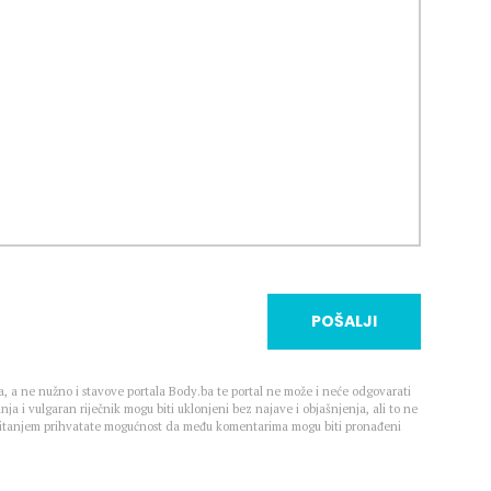
POŠALJI
, a ne nužno i stavove portala Body.ba te portal ne može i neće odgovarati
nja i vulgaran riječnik mogu biti uklonjeni bez najave i objašnjenja, ali to ne
 Čitanjem prihvatate mogućnost da među komentarima mogu biti pronađeni