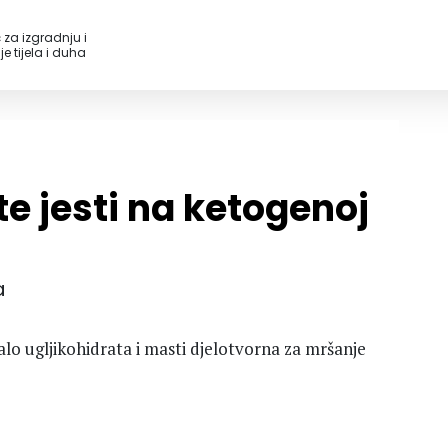
 za izgradnju i
e tijela i duha
e jesti na ketogenoj
a
malo ugljikohidrata i masti djelotvorna za mršanje