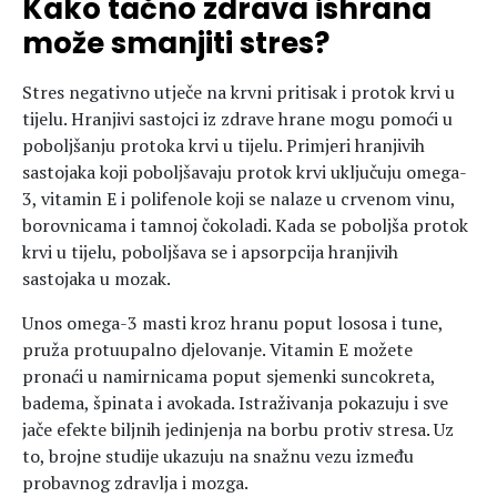
Kako tačno zdrava ishrana
može smanjiti stres?
Stres negativno utječe na krvni pritisak i protok krvi u
tijelu. Hranjivi sastojci iz zdrave hrane mogu pomoći u
poboljšanju protoka krvi u tijelu. Primjeri hranjivih
sastojaka koji poboljšavaju protok krvi uključuju omega-
3, vitamin E i polifenole koji se nalaze u crvenom vinu,
borovnicama i tamnoj čokoladi. Kada se poboljša protok
krvi u tijelu, poboljšava se i apsorpcija hranjivih
sastojaka u mozak.
Unos omega-3 masti kroz hranu poput lososa i tune,
pruža protuupalno djelovanje. Vitamin E možete
pronaći u namirnicama poput sjemenki suncokreta,
badema, špinata i avokada. Istraživanja pokazuju i sve
jače efekte biljnih jedinjenja na borbu protiv stresa. Uz
to, brojne studije ukazuju na snažnu vezu između
probavnog zdravlja i mozga.