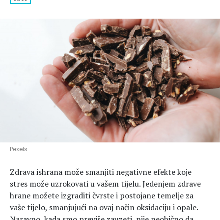
Hedonizam
Njega nje
KALORIJE
Njega njega
Šminka
Tehnologija
Pexels
Zdrava ishrana može smanjiti negativne efekte koje
stres može uzrokovati u vašem tijelu. Jedenjem zdrave
hrane možete izgraditi čvrste i postojane temelje za
vaše tijelo, smanjujući na ovaj način oksidaciju i opale.
Naravno, kada smo previše zauzeti, nije neobično da