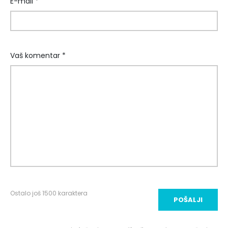
E-mail *
Vaš komentar *
Ostalo još
1500
karaktera
POŠALJI