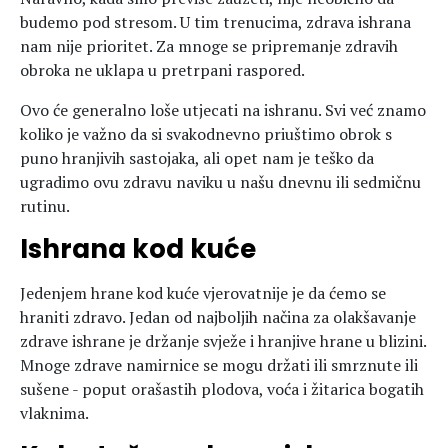
budemo pod stresom. U tim trenucima, zdrava ishrana
nam nije prioritet. Za mnoge se pripremanje zdravih
obroka ne uklapa u pretrpani raspored.
Ovo će generalno loše utjecati na ishranu. Svi već znamo
koliko je važno da si svakodnevno priuštimo obrok s
puno hranjivih sastojaka, ali opet nam je teško da
ugradimo ovu zdravu naviku u našu dnevnu ili sedmičnu
rutinu.
Ishrana kod kuće
Jedenjem hrane kod kuće vjerovatnije je da ćemo se
hraniti zdravo. Jedan od najboljih načina za olakšavanje
zdrave ishrane je držanje svježe i hranjive hrane u blizini.
Mnoge zdrave namirnice se mogu držati ili smrznute ili
sušene - poput orašastih plodova, voća i žitarica bogatih
vlaknima.