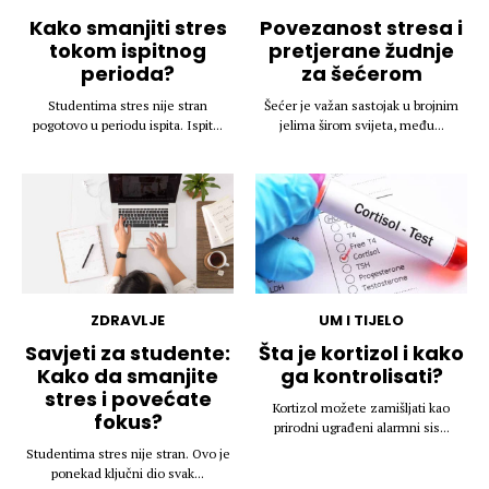
Kako smanjiti stres
Povezanost stresa i
tokom ispitnog
pretjerane žudnje
perioda?
za šećerom
Studentima stres nije stran
Šećer je važan sastojak u brojnim
pogotovo u periodu ispita. Ispit...
jelima širom svijeta, među...
ZDRAVLJE
UM I TIJELO
Savjeti za studente:
Šta je kortizol i kako
Kako da smanjite
ga kontrolisati?
stres i povećate
Kortizol možete zamišljati kao
fokus?
prirodni ugrađeni alarmni sis...
Studentima stres nije stran. Ovo je
ponekad ključni dio svak...