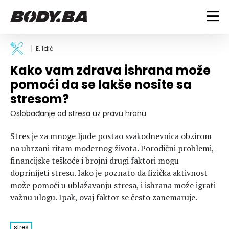
FITNESS
E. Idić
Kako vam zdrava ishrana može
Vježbanje
BODYBUILDING
pomoći da se lakše nosite sa
Mršanje
stresom?
Discipline
Trening i vježbe
ISHRANA
Indoor & Outdoor
Takmičarski bodybuilding
Oslobađanje od stresa uz pravu hranu
Savjeti
Dijete
ZDRAVLJE
Stres je za mnoge ljude postao svakodnevnica obzirom
Ostalo
Nutricionizam
na ubrzani ritam modernog života. Porodični problemi,
Recepti
Um i tijelo
financijske teškoće i brojni drugi faktori mogu
LIFESTYLE
Suplementi
Povrede i bolesti
doprinijeti stresu. Iako je poznato da fizička aktivnost
Tablica kalorija
Lifestyle
Bodybuilding
može pomoći u ublažavanju stresa, i ishrana može igrati
VODA
važnu ulogu. Ipak, ovaj faktor se često zanemaruje.
Trudnice
Fitness
Ishrana
MAGAZIN
Zdravlje
stres