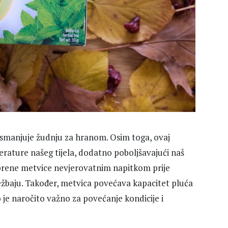
i smanjuje žudnju za hranom. Osim toga, ovaj
rature našeg tijela, dodatno poboljšavajući naš
aprene metvice nevjerovatnim napitkom prije
ežbaju. Također, metvica povećava kapacitet pluća
o je naročito važno za povećanje kondicije i