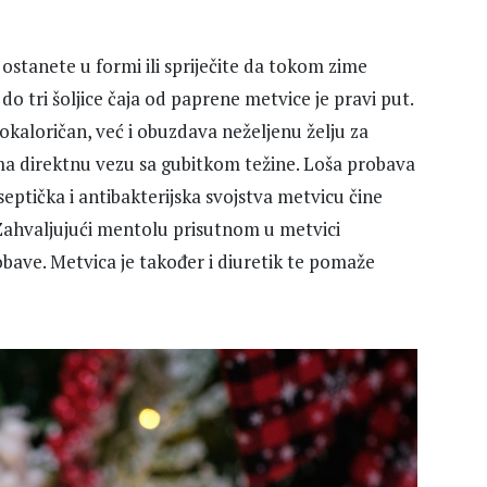
ostanete u formi ili spriječite da tokom zime
do tri šoljice čaja od paprene metvice je pravi put.
kokaloričan, već i obuzdava neželjenu želju za
ima direktnu vezu sa gubitkom težine. Loša probava
septička i antibakterijska svojstva metvicu čine
Zahvaljujući mentolu prisutnom u metvici
bave. Metvica je također i diuretik te pomaže