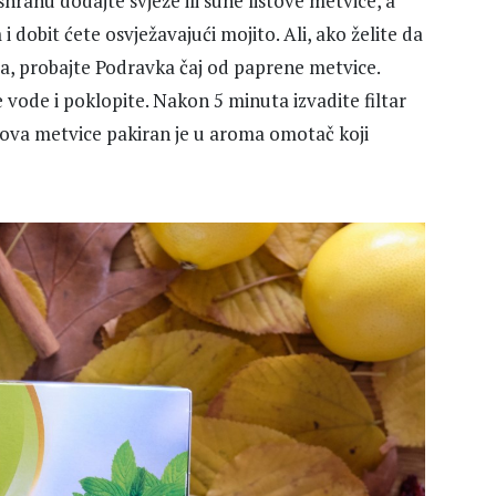
hranu dodajte svježe ili suhe listove metvice, a
dobit ćete osvježavajući mojito. Ali, ako želite da
, probajte Podravka čaj od paprene metvice.
će vode i poklopite. Nakon 5 minuta izvadite filtar
stova metvice pakiran je u aroma omotač koji