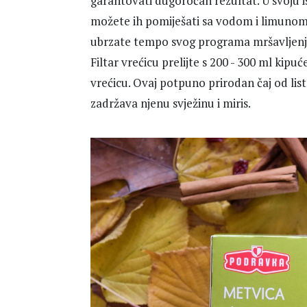
garantovati dugoročan rezultat. U svoju is
možete ih pomiješati sa vodom i limunom i 
ubrzate tempo svog programa mršavljenja
Filtar vrećicu prelijte s 200 - 300 ml kipu
vrećicu. Ovaj potpuno prirodan čaj od li
zadržava njenu svježinu i miris.