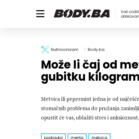
Vaš vodič
oblikovanj
Nutricionizam
Body.ba
Može li čaj od m
gubitku kilogra
Metvica ili pepermint jedna je od najčešće
stomačnih problema do pružanja zanimljivi
opustit će vas, ublažiti stres i anksioznos
podravka
menta
metvica