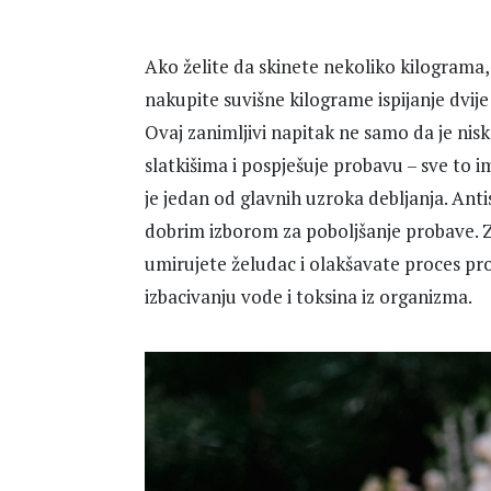
Ako želite da skinete nekoliko kilograma, 
nakupite suvišne kilograme ispijanje dvije 
Ovaj zanimljivi napitak ne samo da je nis
slatkišima i pospješuje probavu – sve to 
je jedan od glavnih uzroka debljanja. Anti
dobrim izborom za poboljšanje probave. 
umirujete želudac i olakšavate proces pro
izbacivanju vode i toksina iz organizma.