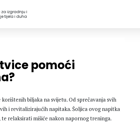
 za izgradnju i
e tijela i duha
etvice pomoći
ma?
 korištenih biljaka na svijetu. Od sprečavanja svih
h i revitalizirajućih napitaka. Šoljica ovog napitka
t, te relaksirati mišiće nakon napornog treninga.