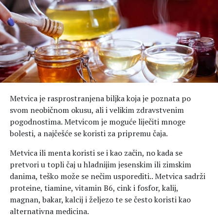
Hedonizam
Njega nje
KALORIJE
Njega njega
Šminka
Tehnologija
Metvica je rasprostranjena biljka koja je poznata po
svom neobičnom okusu, ali i velikim zdravstvenim
pogodnostima. Metvicom je moguće liječiti mnoge
bolesti, a najčešće se koristi za pripremu čaja.
Metvica ili menta koristi se i kao začin, no kada se
pretvori u topli čaj u hladnijim jesenskim ili zimskim
danima, teško može se nečim usporediti.. Metvica sadrži
proteine, tiamine, vitamin B6, cink i fosfor, kalij,
magnan, bakar, kalcij i željezo te se često koristi kao
alternativna medicina.