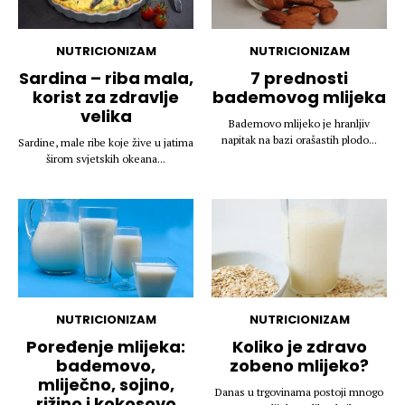
NUTRICIONIZAM
NUTRICIONIZAM
Sardina – riba mala,
7 prednosti
korist za zdravlje
bademovog mlijeka
velika
Bademovo mlijeko je hranljiv
napitak na bazi orašastih plodo...
Sardine, male ribe koje žive u jatima
širom svjetskih okeana...
NUTRICIONIZAM
NUTRICIONIZAM
Poređenje mlijeka:
Koliko je zdravo
bademovo,
zobeno mlijeko?
mliječno, sojino,
Danas u trgovinama postoji mnogo
rižino i kokosovo