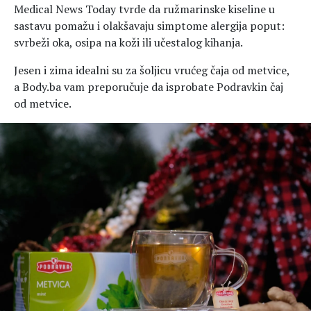
Medical News Today tvrde da ružmarinske kiseline u
sastavu pomažu i olakšavaju simptome alergija poput:
svrbeži oka, osipa na koži ili učestalog kihanja.
Jesen i zima idealni su za šoljicu vrućeg čaja od metvice,
a Body.ba vam preporučuje da isprobate Podravkin čaj
od metvice.