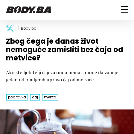
FITNESS
Body.ba
Zbog čega je danas život
Vježbanje
BODYBUILDING
nemoguće zamisliti bez čaja od
Mršanje
metvice?
Discipline
Trening i vježbe
ISHRANA
Indoor & Outdoor
Takmičarski bodybuilding
Ako ste ljubitelji čajeva onda nema sumnje da vam je
Savjeti
Dijete
ZDRAVLJE
jedan od omiljenih upravo čaj od metvice.
Ostalo
Nutricionizam
Recepti
Um i tijelo
LIFESTYLE
podravka
caj
menta
Suplementi
Povrede i bolesti
Tablica kalorija
Lifestyle
Bodybuilding
VODA
Trudnice
Fitness
Ishrana
MAGAZIN
Zdravlje