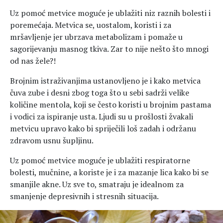
Uz pomoć metvice moguće je ublažiti niz raznih bolesti i
poremećaja. Metvica se, uostalom, koristi i za
mršavljenje jer ubrzava metabolizam i pomaže u
sagorijevanju masnog tkiva. Zar to nije nešto što mnogi
od nas žele?!
Brojnim istraživanjima ustanovljeno je i kako metvica
čuva zube i desni zbog toga što u sebi sadrži velike
količine mentola, koji se često koristi u brojnim pastama
i vodici za ispiranje usta. Ljudi su u prošlosti žvakali
metvicu upravo kako bi spriječili loš zadah i održanu
zdravom usnu šupljinu.
Uz pomoć metvice moguće je ublažiti respiratorne
bolesti, mučnine, a koriste je i za mazanje lica kako bi se
smanjile akne. Uz sve to, smatraju je idealnom za
smanjenje depresivnih i stresnih situacija.