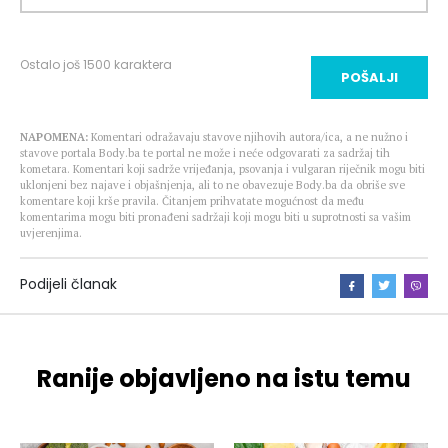
Ostalo još
1500
karaktera
POŠALJI
NAPOMENA:
Komentari odražavaju stavove njihovih autora/ica, a ne nužno i
stavove portala Body.ba te portal ne može i neće odgovarati za sadržaj tih
kometara. Komentari koji sadrže vrijeđanja, psovanja i vulgaran riječnik mogu biti
uklonjeni bez najave i objašnjenja, ali to ne obavezuje Body.ba da obriše sve
komentare koji krše pravila. Čitanjem prihvatate mogućnost da među
komentarima mogu biti pronađeni sadržaji koji mogu biti u suprotnosti sa vašim
uvjerenjima.
Podijeli članak
Ranije objavljeno na istu temu