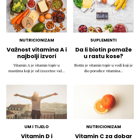
NUTRICIONIZAM
SUPLEMENTI
Važnost vitamina A i
Da li biotin pomaže
najbolji izvori
u rastu kose?
Vitamin A je vitamin topiv u
Biotin je vitamin topiv u vodi koji je
mastima koji je od izuzetne važ...
dio porodice vitamina...
UM I TIJELO
NUTRICIONIZAM
Vitamin D i
Vitamin C za dobar