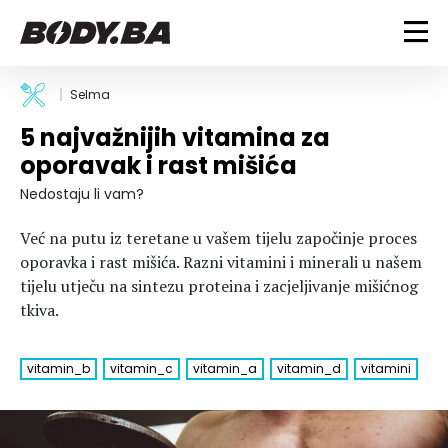
FITNESS
Selma
5 najvažnijih vitamina za
Vježbanje
BODYBUILDING
oporavak i rast mišića
Mršanje
Discipline
Trening i vježbe
Nedostaju li vam?
ISHRANA
Indoor & Outdoor
Takmičarski bodybuilding
Već na putu iz teretane u vašem tijelu započinje proces
Savjeti
Dijete
ZDRAVLJE
oporavka i rast mišića. Razni vitamini i minerali u našem
Ostalo
Nutricionizam
tijelu utječu na sintezu proteina i zacjeljivanje mišićnog
Recepti
Um i tijelo
tkiva.
LIFESTYLE
Suplementi
Povrede i bolesti
Tablica kalorija
Lifestyle
Bodybuilding
vitamin_b
vitamin_c
vitamin_a
vitamin_d
vitamini
VODA
Trudnice
Fitness
Ishrana
MAGAZIN
Zdravlje