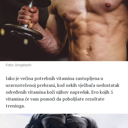
Hedonizam
Njega nje
KALORIJE
Njega njega
Šminka
Tehnologija
Foto: Unsplash
Iako je većina potrebnih vitamina zastupljena u
uravnoteženoj prehrani, kod nekih vježbača nedostatak
određenih vitamina koči njihov napredak. Evo kojih 5
vitamina će vam pomoći da poboljšate rezultate
treninga.