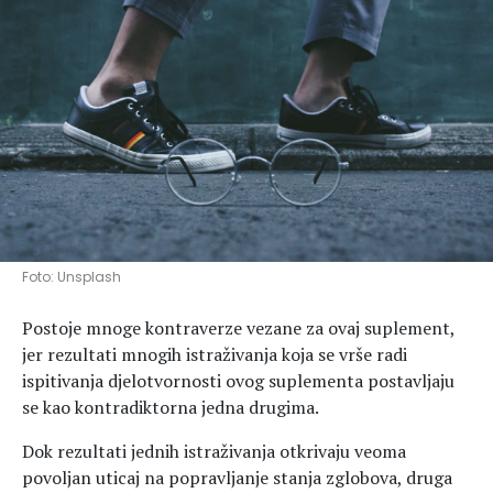
Hedonizam
Njega nje
KALORIJE
Njega njega
Šminka
Tehnologija
Foto: Unsplash
Postoje mnoge kontraverze vezane za ovaj suplement,
jer rezultati mnogih istraživanja koja se vrše radi
ispitivanja djelotvornosti ovog suplementa postavljaju
se kao kontradiktorna jedna drugima.
Dok rezultati jednih istraživanja otkrivaju veoma
povoljan uticaj na popravljanje stanja zglobova, druga