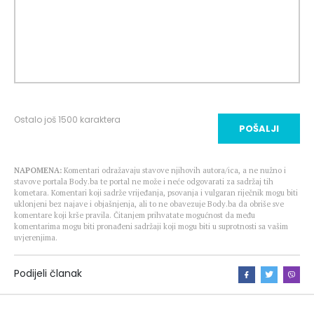
Ostalo još
1500
karaktera
POŠALJI
NAPOMENA:
Komentari odražavaju stavove njihovih autora/ica, a ne nužno i
stavove portala Body.ba te portal ne može i neće odgovarati za sadržaj tih
kometara. Komentari koji sadrže vrijeđanja, psovanja i vulgaran riječnik mogu biti
uklonjeni bez najave i objašnjenja, ali to ne obavezuje Body.ba da obriše sve
komentare koji krše pravila. Čitanjem prihvatate mogućnost da među
komentarima mogu biti pronađeni sadržaji koji mogu biti u suprotnosti sa vašim
uvjerenjima.
Podijeli članak