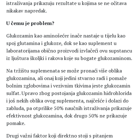
istraživanja prikazuju rezultate u kojima se ne očitava
nikakav napredak.
U čemu je problem?
Glukozamin kao aminošećer inače nastaje u tijelu kao
spoj glutamina i glukoze, dok se kao suplement u
laboratorijama obično proizvodi izvlačeći ovu supstancu
iz ljuštura školjki i rakova koje su bogate glukozaminom.
Na tržištu suplemenata se može pronaći više oblika
glukozamina, ali onaj koji jedini stvarno radi i pomaže
bolnim zglobovima i vezivnim tkivima jeste glukozamin
sulfat. Upravo zbog postojanja glukozamin hidrohlorida
i još nekih oblika ovog suplementa, najčešće i dolazi do
zabluda, pa otprilike 50% naučnih istraživanja prikazuje
efektivnost glukozamina, dok drugo 50% ne prikazuje
pomake.
Drugi važni faktor koji direktno stoji s pitanjem