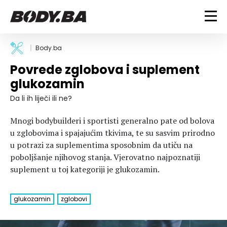
FITNESS
Body.ba
Povrede zglobova i suplement
Vježbanje
BODYBUILDING
glukozamin
Mršanje
Discipline
Trening i vježbe
Da li ih liječi ili ne?
ISHRANA
Indoor & Outdoor
Takmičarski bodybuilding
Mnogi bodybuilderi i sportisti generalno pate od bolova
Savjeti
Dijete
ZDRAVLJE
u zglobovima i spajajućim tkivima, te su sasvim prirodno
Ostalo
Nutricionizam
u potrazi za suplementima sposobnim da utiču na
Recepti
Um i tijelo
poboljšanje njihovog stanja. Vjerovatno najpoznatiji
LIFESTYLE
Suplementi
Povrede i bolesti
suplement u toj kategoriji je glukozamin.
Tablica kalorija
Lifestyle
Bodybuilding
VODA
Trudnice
Fitness
glukozamin
zglobovi
Ishrana
MAGAZIN
Zdravlje