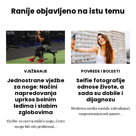
Ranije objavljeno na istu temu
VJEŽBANJE
POVREDE I BOLESTI
Jednostrane vježbe
Selfie fotografije
za noge: Načini
odnose živote, a
napredovanja
sada su dobile i
uprkos bolnim
dijagnozu
leđima i slabim
Moderna navika nastala zahvaljujući
zglobovima
rasprostranjenosti pamet...
Vježbe za razvoj mišića nogu, često
mogu biti vrlo problemat...