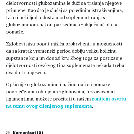
djelotvornosti glukozamina je dužina trajanja njegove
primjene. Kao što je slučaj sa pojedinim istraživanjima,
tako i neki ljudi odustaju od suplementiranja s
glukozaminom nakon par sedmica zaključujući da ne
pomaže.
Zglobovi nisu poput mišića prokrvljeni i u mogućnosti
da za kratak vremenski period dobiju veliku količinu
supstance koju im donosi krv. Zbog toga za postizanje
djelotvornosti ovakvog tipa suplemenata nekada treba i
dva do tri mjeseca.
Opširnije o glukozaminu i načinu na koji pomaže
povrijeđenim i oboljelim zglobovima, hrskavicama i
ligamentima, možete pročitati u našem
ranijem osvrtu
na temu ovog cijenjenog suplementa
.
Komentari (0)