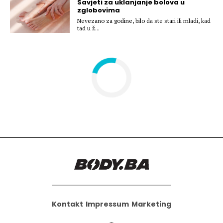
Savjeti za uklanjanje bolova u
Hedonizam
Njega nje
zglobovima
KALORIJE
Nevezano za godine, bilo da ste stari ili mladi, kad
Njega njega
tad u ž...
Šminka
Tehnologija
Kontakt
Impressum
Marketing