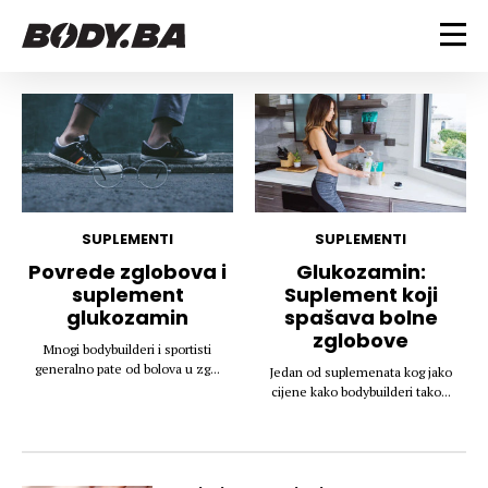
FITNESS
Vježbanje
BODYBUILDING
Mršanje
Discipline
Trening i vježbe
ISHRANA
Indoor & Outdoor
Takmičarski bodybuilding
SUPLEMENTI
SUPLEMENTI
Savjeti
Dijete
Povrede zglobova i
Glukozamin:
ZDRAVLJE
suplement
Suplement koji
Ostalo
Nutricionizam
glukozamin
spašava bolne
Recepti
Um i tijelo
zglobove
LIFESTYLE
Mnogi bodybuilderi i sportisti
Suplementi
Povrede i bolesti
generalno pate od bolova u zg...
Jedan od suplemenata kog jako
Tablica kalorija
Lifestyle
Bodybuilding
cijene kako bodybuilderi tako...
VODA
Trudnice
Fitness
Ishrana
MAGAZIN
Zdravlje