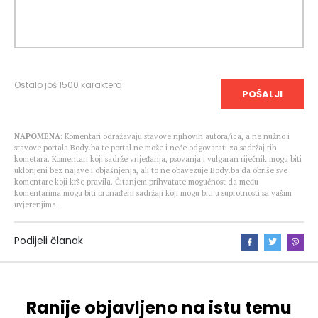
Ostalo još
1500
karaktera
POŠALJI
NAPOMENA:
Komentari odražavaju stavove njihovih autora/ica, a ne nužno i
stavove portala Body.ba te portal ne može i neće odgovarati za sadržaj tih
kometara. Komentari koji sadrže vrijeđanja, psovanja i vulgaran riječnik mogu biti
uklonjeni bez najave i objašnjenja, ali to ne obavezuje Body.ba da obriše sve
komentare koji krše pravila. Čitanjem prihvatate mogućnost da među
komentarima mogu biti pronađeni sadržaji koji mogu biti u suprotnosti sa vašim
uvjerenjima.
Podijeli članak
Ranije objavljeno na istu temu