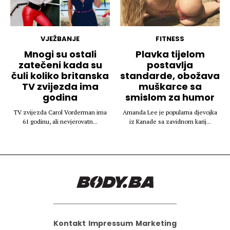
VJEŽBANJE
FITNESS
Mnogi su ostali
Plavka tijelom
zatečeni kada su
postavlja
čuli koliko britanska
standarde, obožava
TV zvijezda ima
muškarce sa
godina
smislom za humor
TV zvijezda Carol Vorderman ima
Amanda Lee je popularna djevojka
61 godinu, ali nevjerovatn...
iz Kanade sa zavidnom karij...
Kontakt
Impressum
Marketing