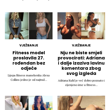
VJEŽBANJE
VJEŽBANJE
Fitness model
Nju ne biste smjeli
proslavila 27.
provocirati: Adriana
rođendan bez
i dalje izaziva lavinu
odjeće
komentara zbog
svog izgleda
Lijepa fitness manekenka Alexa
Collins jedno je od najtraž...
Adriana Kuhl je već dobro poznato i
cijenjeno ime u fitness...