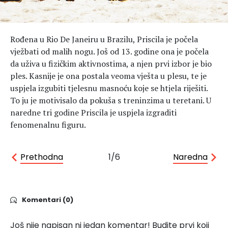
Hedonizam
Njega nje
KALORIJE
Njega njega
Rođena u Rio De Janeiru u Brazilu, Priscila je počela
Šminka
vježbati od malih nogu. Još od 13. godine ona je počela
Tehnologija
da uživa u fizičkim aktivnostima, a njen prvi izbor je bio
ples. Kasnije je ona postala veoma vješta u plesu, te je
uspjela izgubiti tjelesnu masnoću koje se htjela riješiti.
To ju je motivisalo da pokuša s treninzima u teretani. U
naredne tri godine Priscila je uspjela izgraditi
fenomenalnu figuru.
Prethodna
1/6
Naredna
Komentari (0)
Još nije napisan ni jedan komentar! Budite prvi koji