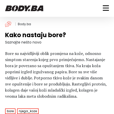
FITNESS
Body.ba
Kako nastaju bore?
Vježbanje
BODYBUILDING
Mršanje
Saznajte nešto novo
Discipline
Trening i vježbe
ISHRANA
Bore su najvidljiviji oblik promjena na kože, odnosno
Indoor & Outdoor
Takmičarski bodybuilding
simptom starenja kojeg prvo primjećujemo. Nastajanje
Savjeti
Dijete
bora je povezano sa opuštanjem tkiva. Na kraju koža
ZDRAVLJE
Ostalo
Nutricionizam
poprimi izgled izgužvanog papira. Bore su sve više
Recepti
Um i tijelo
vidljive i dublje. Potporno tkivo kože je svakim danom
LIFESTYLE
sve opuštenije i bore se produbljuju. Rastegljivi protein,
Suplementi
Povrede i bolesti
kolagen daje vašoj koži mladalčki izgled, kolagen je
Tablica kalorija
Lifestyle
Bodybuilding
VODA
veoma laka meta slobodnim radikalima.
Trudnice
Fitness
Ishrana
MAGAZIN
bore
njega_koze
Zdravlje