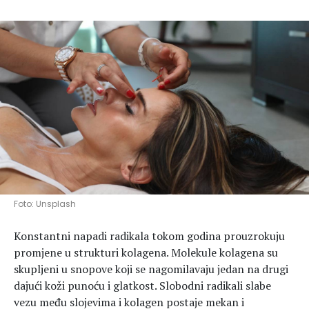
Hedonizam
Njega nje
KALORIJE
Njega njega
Šminka
Tehnologija
Foto: Unsplash
Konstantni napadi radikala tokom godina prouzrokuju
promjene u strukturi kolagena. Molekule kolagena su
skupljeni u snopove koji se nagomilavaju jedan na drugi
dajući koži punoću i glatkost. Slobodni radikali slabe
vezu među slojevima i kolagen postaje mekan i