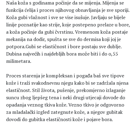
Naša koža s godinama počinje da se mijenja. Mijenja se
funkcija ćelija i proces njihovog obnavljanja je sve sporiji.
Koža gubi vlažnost i sve se vise isušuje. Javljaju se bijele
linije poznatije kao strije, koje postepeno prelaze u bore,
a koža počinje da gubi čvrstinu. Vremenom koža postaje
mekanija na dodir, spušta se sve do dermisa koji joj je
potpora.Gubi se elastičnost i bore postaju sve dublje.
Dubina najvećih i najdebljih bora može biti i do o,55
milimetara.
Proces starenja je kompleksan i pogađa baš sve tipove
kože i traži svakodnevnu njegu kako bi se zadržala njena
elastičnost. Stil života, pušenje, prekomjerno izlaganje
suncu zbog ljepšeg tena i neki drugi utjecaji dovode do
opadanja veznog tkiva kože. Vezno tkivo je odgovorno
za mladalački izgled zategnute kože, a njegov gubitak
dovodi do gubitka elastičnosti kože i pojave bora.