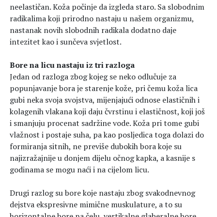
neelastičan. Koža počinje da izgleda staro. Sa slobodnim
radikalima koji prirodno nastaju u našem organizmu,
nastanak novih slobodnih radikala dodatno daje
intezitet kao i sunčeva svjetlost.
Bore na licu nastaju iz tri razloga
Jedan od razloga zbog kojeg se neko odlučuje za
popunjavanje bora je starenje kože, pri čemu koža lica
gubi neka svoja svojstva, mijenjajući odnose elastičnih i
kolagenih vlakana koji daju čvrstinu i elastičnost, koji još
i smanjuju procenat sadržine vode. Koža pri tome gubi
vlažnost i postaje suha, pa kao posljedica toga dolazi do
formiranja sitnih, ne previše dubokih bora koje su
najizražajnije u donjem dijelu očnog kapka, a kasnije s
godinama se mogu naći i na cijelom licu.
Drugi razlog su bore koje nastaju zbog svakodnevnog
dejstva ekspresivne mimične muskulature, a to su
horizontalne bore na čelu, vertikalne glaberalne bore