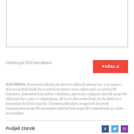
Ostalo još
1500
karaktera
POŠALJI
NAPOMENA:
Komentari odražavaju stavove njihovih autora/ica, a ne nužno i
stavove portala Body.ba te portal ne može i neće odgovarati za sadržaj tih
kometara. Komentari koji sadrže vrijeđanja, psovanja i vulgaran riječnik mogu biti
uklonjeni bez najave i objašnjenja, ali to ne obavezuje Body.ba da obriše sve
komentare koji krše pravila. Čitanjem prihvatate mogućnost da među
komentarima mogu biti pronađeni sadržaji koji mogu biti u suprotnosti sa vašim
uvjerenjima.
Podijeli članak