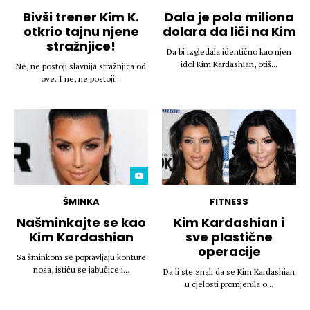
Bivši trener Kim K.
Dala je pola miliona
otkrio tajnu njene
dolara da liči na Kim
stražnjice!
Da bi izgledala identično kao njen
idol Kim Kardashian, otiš...
Ne, ne postoji slavnija stražnjica od
ove. I ne, ne postoji...
ŠMINKA
FITNESS
Našminkajte se kao
Kim Kardashian i
Kim Kardashian
sve plastične
operacije
Sa šminkom se popravljaju konture
nosa, ističu se jabučice i...
Da li ste znali da se Kim Kardashian
u cjelosti promjenila o...