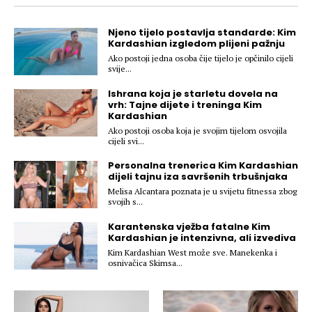
Hedonizam
Njega nje
KALORIJE
Njeno tijelo postavlja standarde: Kim
Njega njega
Kardashian izgledom plijeni pažnju
Šminka
Ako postoji jedna osoba čije tijelo je opčinilo cijeli
svije...
Tehnologija
Ishrana koja je starletu dovela na
vrh: Tajne dijete i treninga Kim
Kardashian
Ako postoji osoba koja je svojim tijelom osvojila
cijeli svi...
Personalna trenerica Kim Kardashian
dijeli tajnu iza savršenih trbušnjaka
Melisa Alcantara poznata je u svijetu fitnessa zbog
svojih s...
Karantenska vježba fatalne Kim
Kardashian je intenzivna, ali izvediva
Kim Kardashian West može sve. Manekenka i
osnivačica Skimsa...