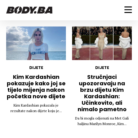
FITNESS
Vježbanje
BODYBUILDING
Mršanje
Discipline
Trening i vježbe
ISHRANA
Indoor & Outdoor
Takmičarski bodybuilding
DIJETE
DIJETE
Savjeti
Dijete
Kim Kardashian
Stručnjaci
ZDRAVLJE
pokazuje kako joj se
upozoravaju na
Ostalo
Nutricionizam
tijelo mijenja nakon
brzu dijetu Kim
Recepti
Um i tijelo
početka nove dijete
Kardashian:
LIFESTYLE
Suplementi
Povrede i bolesti
Učinkovito, ali
Kim Kardashian pokazala je
nimalo pametno
Tablica kalorija
Lifestyle
Bodybuilding
rezultate nakon dijete koju je...
VODA
Trudnice
Fitness
Da bi mogla odjenuti na Met Gali
haljinu Marilyn Monroe, Kim...
Ishrana
MAGAZIN
Zdravlje