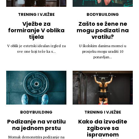
TRENING I VJEŽBE
BODYBUILDING
Vježbe za
Zašto se žene ne
formiranje V oblika
mogu podizati na
tijela
vratilu?
V oblik je estetski idealan izgled za
U školskim danima momci u
sve one koji teže ka s...
prosjeku mogu uraditi 10
ponavljan...
BODYBUILDING
TRENING I VJEŽBE
Podizanje na vratilu
Kako da izvodite
na jednom prstu
zgibove sa
ispravnom
Momak demonstrira podizanje na