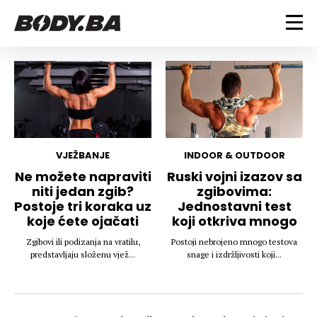
FITNESS
Vježbanje
BODYBUILDING
Mršanje
Discipline
Trening i vježbe
ISHRANA
Indoor & Outdoor
Takmičarski bodybuilding
VJEŽBANJE
INDOOR & OUTDOOR
Savjeti
Dijete
Ne možete napraviti
Ruski vojni izazov sa
ZDRAVLJE
niti jedan zgib?
zgibovima:
Ostalo
Nutricionizam
Postoje tri koraka uz
Jednostavni test
Recepti
Um i tijelo
koje ćete ojačati
koji otkriva mnogo
LIFESTYLE
Suplementi
Povrede i bolesti
Zgibovi ili podizanja na vratilu,
Postoji nebrojeno mnogo testova
Tablica kalorija
Lifestyle
Bodybuilding
predstavljaju složenu vjež...
snage i izdržljivosti koji...
VODA
Trudnice
Fitness
Ishrana
MAGAZIN
Zdravlje