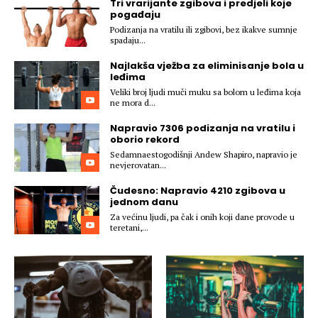
Tri vrarijante zgibova i predjeli koje
Hedonizam
Njega nje
pogađaju
KALORIJE
Podizanja na vratilu ili zgibovi, bez ikakve sumnje
Njega njega
spadaju...
Šminka
Najlakša vježba za eliminisanje bola u
Tehnologija
leđima
Veliki broj ljudi muči muku sa bolom u leđima koja
ne mora d...
Napravio 7306 podizanja na vratilu i
oborio rekord
Sedamnaestogodišnji Andew Shapiro, napravio je
nevjerovatan...
Čudesno: Napravio 4210 zgibova u
jednom danu
Za većinu ljudi, pa čak i onih koji dane provode u
teretani,...