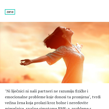
Hedonizam
Njega nje
KALORIJE
Njega njega
zene
Šminka
Tehnologija
"Ni liječnici ni naši partneri ne razumiju fizičke i
emocionalne probleme koje donosi ta promjena", tvrdi
većina žena koja prolazi kroz bolne i neredovite
mjesečnice, snažne simptome PMS-a, probleme s