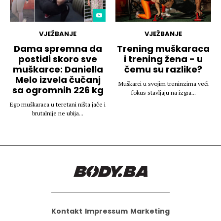
VJEŽBANJE
VJEŽBANJE
Dama spremna da
Trening muškaraca
postidi skoro sve
i trening žena - u
muškarce: Daniella
čemu su razlike?
Melo izvela čučanj
Muškarci u svojim treninzima veći
sa ogromnih 226 kg
fokus stavljaju na izgra...
Ego muškaraca u teretani ništa jače i
brutalnije ne ubija...
Kontakt
Impressum
Marketing