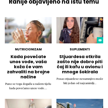
Ranije objavljeno na istu temu
NUTRICIONIZAM
SUPLEMENTI
Kada povećate
Stjuardesa otkrila
unos vode, vaša
zašto nije dobro piti
koža će vam
čaj ili kafu u avionu i
zahvaliti na brojne
mnoge šokirala
načine
Posao stjuardese nesumnjivo može
biti jedan od najzanimlji...
Puno se toga događa u našem tijelu
kada povećamo unos vode....