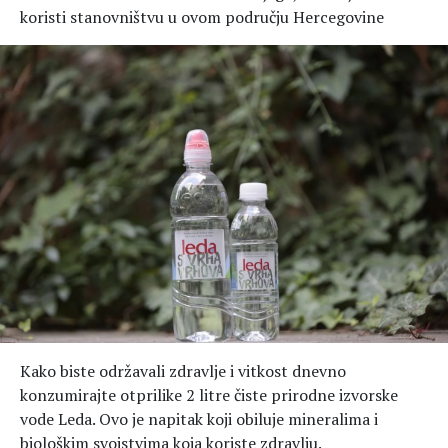
koristi stanovništvu u ovom području Hercegovine
Kako biste održavali zdravlje i vitkost dnevno
konzumirajte otprilike 2 litre čiste prirodne izvorske
vode Leda. Ovo je napitak koji obiluje mineralima i
biološkim svojstvima koja koriste zdravlju.