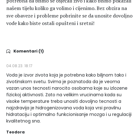
potrebna da bismo se osjećali živo i kako bismo pokazali
našem tijelu koliko ga volimo i cijenimo. Bez obzira na
sve obaveze i probleme pobrinite se da unosite dovoljno
vode kako biste ostali opušteni i sretni!
Komentari (1)
04.08.23. 18:17
Voda je izvor zivota koja je potrebna kako biljnom tako i
zivotinskom svetu. Svima je poznatoda da je veoma
vazan unos tecnosti narocito osobama koje su izlozene
fizickoj aktivnosti. Zato na velikim vrucinama kada su
visoke temperature treba unositi dovoljno tecnosti a
najzdravija je hidrogenizovana voda koja vrsi pravilnu
hidrataciju i optimalno funkcionisanje mozga i u regulaciji
kvalitetnog sna.
Teodora