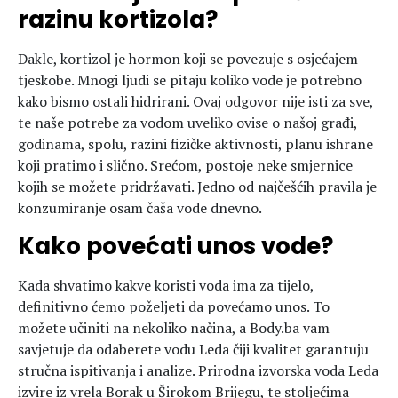
razinu kortizola?
Dakle, kortizol je hormon koji se povezuje s osjećajem
tjeskobe. Mnogi ljudi se pitaju koliko vode je potrebno
kako bismo ostali hidrirani. Ovaj odgovor nije isti za sve,
te naše potrebe za vodom uveliko ovise o našoj građi,
godinama, spolu, razini fizičke aktivnosti, planu ishrane
koji pratimo i slično. Srećom, postoje neke smjernice
kojih se možete pridržavati. Jedno od najčešćih pravila je
konzumiranje osam čaša vode dnevno.
Kako povećati unos vode?
Kada shvatimo kakve koristi voda ima za tijelo,
definitivno ćemo poželjeti da povećamo unos. To
možete učiniti na nekoliko načina, a Body.ba vam
savjetuje da odaberete vodu Leda čiji kvalitet garantuju
stručna ispitivanja i analize. Prirodna izvorska voda Leda
izvire iz vrela Borak u Širokom Brijegu, te stoljećima