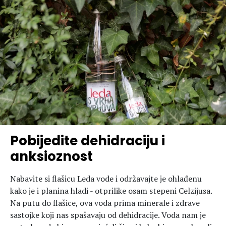
Pobijedite dehidraciju i
anksioznost
Nabavite si flašicu Leda vode i održavajte je ohlađenu
kako je i planina hladi - otprilike osam stepeni Celzijusa.
Na putu do flašice, ova voda prima minerale i zdrave
sastojke koji nas spašavaju od dehidracije. Voda nam je