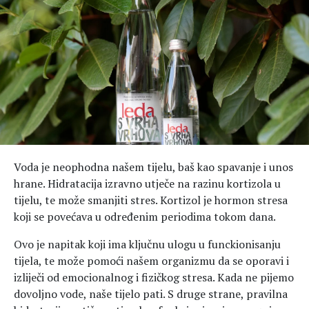
Hedonizam
Njega nje
KALORIJE
Njega njega
Šminka
Tehnologija
Voda je neophodna našem tijelu, baš kao spavanje i unos
hrane. Hidratacija izravno utječe na razinu kortizola u
tijelu, te može smanjiti stres. Kortizol je hormon stresa
koji se povećava u određenim periodima tokom dana.
Ovo je napitak koji ima ključnu ulogu u funckionisanju
tijela, te može pomoći našem organizmu da se oporavi i
izliječi od emocionalnog i fizičkog stresa. Kada ne pijemo
dovoljno vode, naše tijelo pati. S druge strane, pravilna