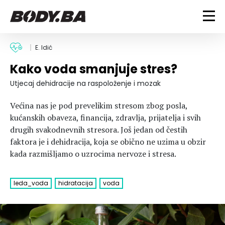
FITNESS
E. Idić
Kako voda smanjuje stres?
Vježbanje
BODYBUILDING
Mršanje
Utjecaj dehidracije na raspoloženje i mozak
Discipline
Trening i vježbe
ISHRANA
Većina nas je pod prevelikim stresom zbog posla,
Indoor & Outdoor
Takmičarski bodybuilding
kućanskih obaveza, financija, zdravlja, prijatelja i svih
Savjeti
Dijete
drugih svakodnevnih stresora. Još jedan od čestih
ZDRAVLJE
Ostalo
Nutricionizam
faktora je i dehidracija, koja se obično ne uzima u obzir
Recepti
Um i tijelo
kada razmišljamo o uzrocima nervoze i stresa.
LIFESTYLE
Suplementi
Povrede i bolesti
Tablica kalorija
Lifestyle
Bodybuilding
leda_voda
hidratacija
voda
VODA
Trudnice
Fitness
Ishrana
MAGAZIN
Zdravlje