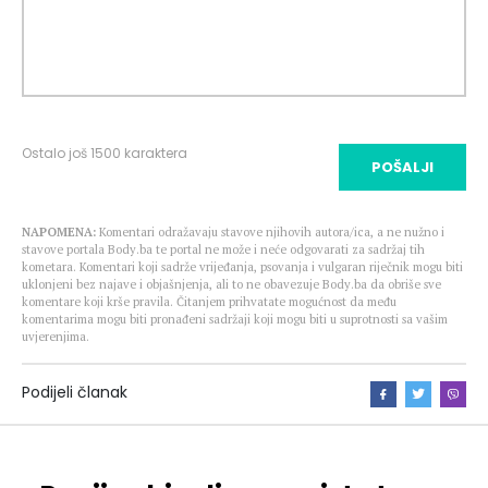
Ostalo još
1500
karaktera
POŠALJI
NAPOMENA:
Komentari odražavaju stavove njihovih autora/ica, a ne nužno i
stavove portala Body.ba te portal ne može i neće odgovarati za sadržaj tih
kometara. Komentari koji sadrže vrijeđanja, psovanja i vulgaran riječnik mogu biti
uklonjeni bez najave i objašnjenja, ali to ne obavezuje Body.ba da obriše sve
komentare koji krše pravila. Čitanjem prihvatate mogućnost da među
komentarima mogu biti pronađeni sadržaji koji mogu biti u suprotnosti sa vašim
uvjerenjima.
Podijeli članak