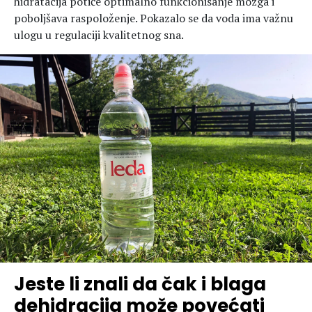
hidratacija potiče optimalno funkcionisanje mozga i
poboljšava raspoloženje. Pokazalo se da voda ima važnu
ulogu u regulaciji kvalitetnog sna.
Jeste li znali da čak i blaga
dehidracija može povećati