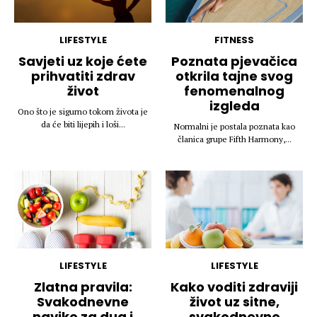
LIFESTYLE
FITNESS
Savjeti uz koje ćete
Poznata pjevačica
prihvatiti zdrav
otkrila tajne svog
život
fenomenalnog
izgleda
Ono što je sigurno tokom života je
da će biti lijepih i loši...
Normalni je postala poznata kao
članica grupe Fifth Harmony,...
LIFESTYLE
LIFESTYLE
Zlatna pravila:
Kako voditi zdraviji
Svakodnevne
život uz sitne,
navike za dug i
svakodnevne