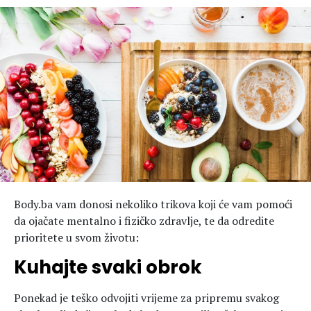
Hedonizam
Njega nje
KALORIJE
Njega njega
Šminka
Tehnologija
Body.ba vam donosi nekoliko trikova koji će vam pomoći
da ojačate mentalno i fizičko zdravlje, te da odredite
prioritete u svom životu:
Kuhajte svaki obrok
Ponekad je teško odvojiti vrijeme za pripremu svakog