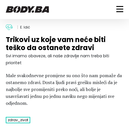
FITNESS
E. Idić
Trikovi uz koje vam neće biti
Vježbanje
BODYBUILDING
teško da ostanete zdravi
Mršanje
Discipline
Trening i vježbe
Svi imamo obaveze, ali naše zdravlje nam treba biti
ISHRANA
Indoor & Outdoor
Takmičarski bodybuilding
prioritet
Savjeti
Dijete
ZDRAVLJE
Male svakodnevne promjene su ono što nam pomaže da
Ostalo
Nutricionizam
ostanemo zdravi. Dosta ljudi pravi grešku misleći da je
Recepti
Um i tijelo
najbolje sve promijeniti preko noći, ali bolje je
LIFESTYLE
Suplementi
Povrede i bolesti
usavršavati jednu po jednu naviku nego mijenjati sve
odjednom.
Tablica kalorija
Lifestyle
Bodybuilding
VODA
Trudnice
Fitness
Ishrana
zdrav_zivot
MAGAZIN
Zdravlje