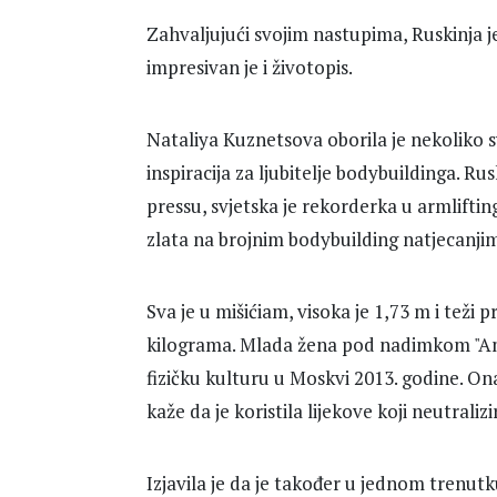
Zahvaljujući svojim nastupima, Ruskinja je
impresivan je i životopis.
Nataliya Kuznetsova oborila je nekoliko s
inspiracija za ljubitelje bodybuildinga. Ru
pressu, svjetska je rekorderka u armliftin
zlata na brojnim bodybuilding natjecanji
Sva je u mišićiam, visoka je 1,73 m i teži
kilograma. Mlada žena pod nadimkom "Am
fizičku kulturu u Moskvi 2013. godine. On
kaže da je koristila lijekove koji neutraliz
Izjavila je da je također u jednom trenutk