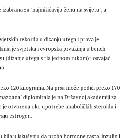
 izabrana za "najmišićaviju ženu na svijetu", a
vjetskih rekorda u dizanju utega i prava je
skinja je svjetska i evropska prvakinja u bench
gu (dizanje utega s tla jednom rukom) i osvajač
ma.
 preko 120 kilograma. Na prsa može podići preko 170
azoana" diplomirala je na Državnoj akademiji za
a je otvorena oko upotrebe anaboličkih steroida i
iraju estrogen.
u bila u iskušenju da proba hormone rasta, inzulin i