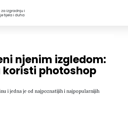
 za izgradnju i
e tijela i duha
eni njenim izgledom:
 koristi photoshop
u i jedna je od najpoznatijih i najpopularnijih