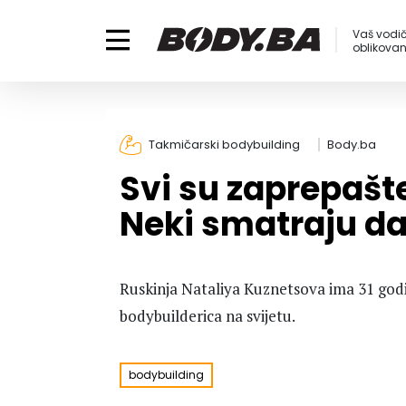
Vaš vodič
oblikovanj
Takmičarski bodybuilding
Body.ba
Svi su zaprepašt
Neki smatraju da
Ruskinja Nataliya Kuznetsova ima 31 godin
bodybuilderica na svijetu.
bodybuilding