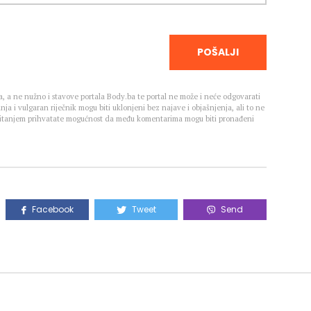
POŠALJI
, a ne nužno i stavove portala Body.ba te portal ne može i neće odgovarati
nja i vulgaran riječnik mogu biti uklonjeni bez najave i objašnjenja, ali to ne
 Čitanjem prihvatate mogućnost da među komentarima mogu biti pronađeni
Facebook
Tweet
Send