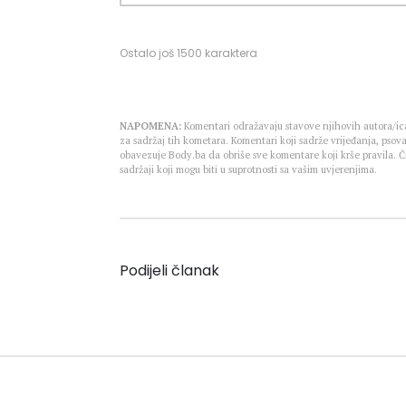
Ostalo još
1500
karaktera
NAPOMENA:
Komentari odražavaju stavove njihovih autora/ica
za sadržaj tih kometara. Komentari koji sadrže vrijeđanja, psova
obavezuje Body.ba da obriše sve komentare koji krše pravila.
sadržaji koji mogu biti u suprotnosti sa vašim uvjerenjima.
Podijeli članak