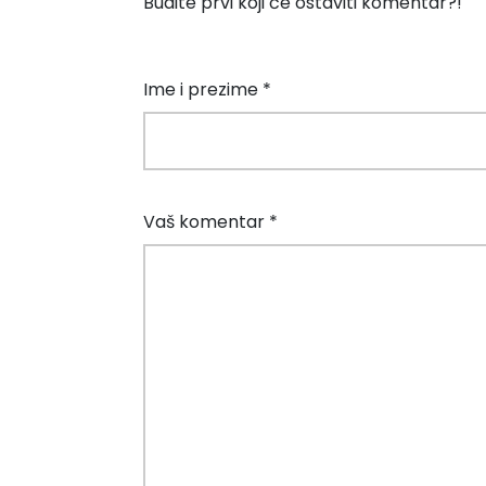
Budite prvi koji će ostaviti komentar?!
Ime i prezime *
Vaš komentar *