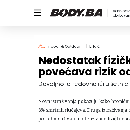
Vaš vodič
oblikovanj
Indoor & Outdoor
E. Idić
Nedostatak fizič
povećava rizik o
Dovoljno je redovno ići u šetnje
Nova istraživanja pokazuju kako hronični 
8% smrtnih slučajeva. Druga istraživanja 
potrebno uživati u intenzivnim fizičkim a