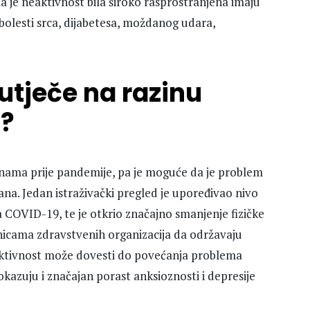
a je neaktivnost bila široko rasprostranjena imaju
bolesti srca, dijabetesa, moždanog udara,
tječe na razinu
i?
inama prije pandemije, pa je moguće da je problem
na. Jedan istraživački pregled je upoređivao nivo
ja COVID-19, te je otkrio značajno smanjenje fizičke
nicama zdravstvenih organizacija da održavaju
aktivnost može dovesti do povećanja problema
okazuju i značajan porast anksioznosti i depresije