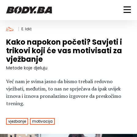
FITNESS
E. Idić
Kako napokon početi? Savjeti i
Vježbanje
BODYBUILDING
trikovi koji će vas motivisati za
Mršanje
vježbanje
Discipline
Trening i vježbe
ISHRANA
Indoor & Outdoor
Takmičarski bodybuilding
Metode koje djeluju
Savjeti
Dijete
ZDRAVLJE
Već nam je svima jasno da bismo trebali redovno
Ostalo
Nutricionizam
vježbati, međutim, to nas ne sprječava da ipak uvijek
Recepti
Um i tijelo
iznova i iznova pronalazimo izgovore da preskočimo
LIFESTYLE
Suplementi
Povrede i bolesti
trening.
Tablica kalorija
Lifestyle
Bodybuilding
VODA
Trudnice
Fitness
vjezbanje
motivacija
Ishrana
MAGAZIN
Zdravlje