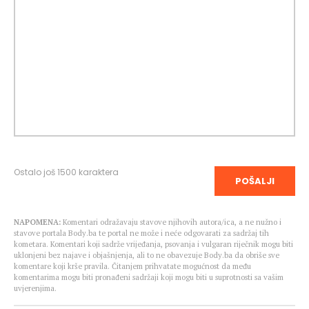
Ostalo još
1500
karaktera
POŠALJI
NAPOMENA:
Komentari odražavaju stavove njihovih autora/ica, a ne nužno i
stavove portala Body.ba te portal ne može i neće odgovarati za sadržaj tih
kometara. Komentari koji sadrže vrijeđanja, psovanja i vulgaran riječnik mogu biti
uklonjeni bez najave i objašnjenja, ali to ne obavezuje Body.ba da obriše sve
komentare koji krše pravila. Čitanjem prihvatate mogućnost da među
komentarima mogu biti pronađeni sadržaji koji mogu biti u suprotnosti sa vašim
uvjerenjima.