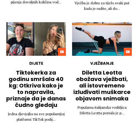
pijenja dovoljnih količina vod...
Vježba je dobra za tijelo svaki put
kada je radite, ali do...
DIJETE
VJEŽBANJE
Tiktokerka za
Diletta Leotta
godinu smršala 40
obožava vježbati,
kg: Otkriva kako je
ali istovremeno
to napravila,
izluđivati muškarce
priznaje da je danas
objavom snimaka
čudno gledaju
Popularna italijanska voditljica
Diletta Leotta postala je p...
Jedna djevjojka na sve popularnijoj
platformi TikTok podij...