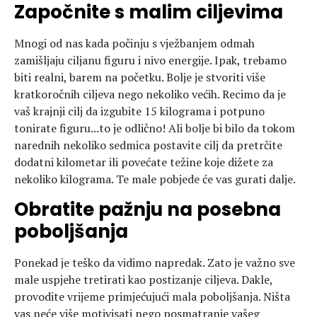
Započnite s malim ciljevima
Mnogi od nas kada počinju s vježbanjem odmah
zamišljaju ciljanu figuru i nivo energije. Ipak, trebamo
biti realni, barem na početku. Bolje je stvoriti više
kratkoročnih ciljeva nego nekoliko većih. Recimo da je
vaš krajnji cilj da izgubite 15 kilograma i potpuno
tonirate figuru...to je odlično! Ali bolje bi bilo da tokom
narednih nekoliko sedmica postavite cilj da pretrčite
dodatni kilometar ili povećate težine koje dižete za
nekoliko kilograma. Te male pobjede će vas gurati dalje.
Obratite pažnju na posebna
poboljšanja
Ponekad je teško da vidimo napredak. Zato je važno sve
male uspjehe tretirati kao postizanje ciljeva. Dakle,
provodite vrijeme primjećujući mala poboljšanja. Ništa
vas neće više motivisati nego posmatranje vašeg