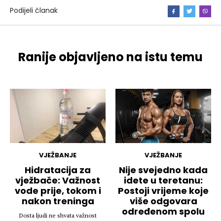
Podijeli članak
Ranije objavljeno na istu temu
VJEŽBANJE
VJEŽBANJE
Hidratacija za
Nije svejedno kada
vježbače: Važnost
idete u teretanu:
vode prije, tokom i
Postoji vrijeme koje
nakon treninga
više odgovara
određenom spolu
Dosta ljudi ne shvata važnost