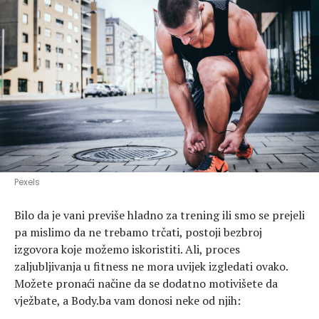
Hedonizam
Njega nje
KALORIJE
Njega njega
Šminka
Tehnologija
Pexels
Bilo da je vani previše hladno za trening ili smo se prejeli
pa mislimo da ne trebamo trčati, postoji bezbroj
izgovora koje možemo iskoristiti. Ali, proces
zaljubljivanja u fitness ne mora uvijek izgledati ovako.
Možete pronaći načine da se dodatno motivišete da
vježbate, a Body.ba vam donosi neke od njih: