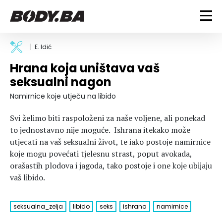
FITNESS
E. Idić
Hrana koja uništava vaš
Vježbanje
BODYBUILDING
seksualni nagon
Mršanje
Discipline
Trening i vježbe
Namirnice koje utječu na libido
ISHRANA
Indoor & Outdoor
Takmičarski bodybuilding
Svi želimo biti raspoloženi za naše voljene, ali ponekad
Savjeti
Dijete
ZDRAVLJE
to jednostavno nije moguće. Ishrana itekako može
Ostalo
Nutricionizam
utjecati na vaš seksualni život, te iako postoje namirnice
Recepti
Um i tijelo
koje mogu povećati tjelesnu strast, poput avokada,
LIFESTYLE
Suplementi
Povrede i bolesti
orašastih plodova i jagoda, tako postoje i one koje ubijaju
vaš libido.
Tablica kalorija
Lifestyle
Bodybuilding
VODA
Trudnice
Fitness
Ishrana
seksualna_zelja
libido
seks
ishrana
namirnice
MAGAZIN
Zdravlje