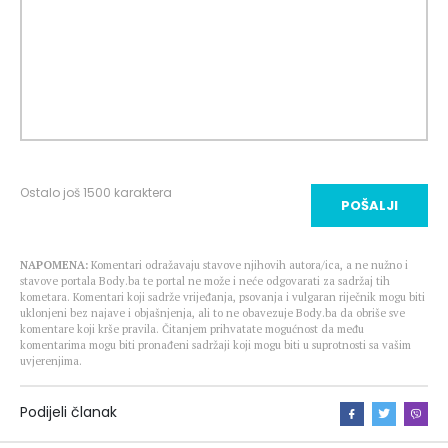
Ostalo još
1500
karaktera
POŠALJI
NAPOMENA:
Komentari odražavaju stavove njihovih autora/ica, a ne nužno i
stavove portala Body.ba te portal ne može i neće odgovarati za sadržaj tih
kometara. Komentari koji sadrže vrijeđanja, psovanja i vulgaran riječnik mogu biti
uklonjeni bez najave i objašnjenja, ali to ne obavezuje Body.ba da obriše sve
komentare koji krše pravila. Čitanjem prihvatate mogućnost da među
komentarima mogu biti pronađeni sadržaji koji mogu biti u suprotnosti sa vašim
uvjerenjima.
Podijeli članak