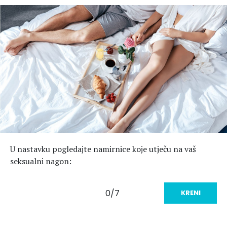
Hedonizam
Njega nje
KALORIJE
Njega njega
Šminka
Tehnologija
U nastavku pogledajte namirnice koje utječu na vaš
seksualni nagon:
0/7
KRENI