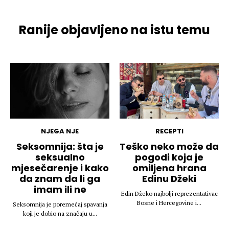
Ranije objavljeno na istu temu
NJEGA NJE
RECEPTI
Seksomnija: šta je
Teško neko može da
seksualno
pogodi koja je
mjesečarenje i kako
omiljena hrana
da znam da li ga
Edinu Džeki
imam ili ne
Edin Džeko najbolji reprezentativac
Bosne i Hercegovine i...
Seksomnija je poremećaj spavanja
koji je dobio na značaju u...